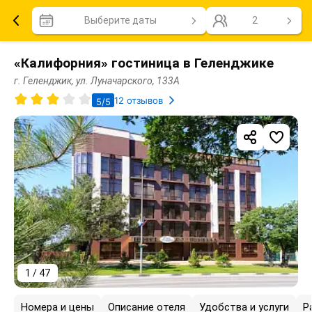
Выберите даты
2
«Калифорния» гостиница в Геленджике
г. Геленджик, ул. Луначарского, 133А
12 отзывов
5/5
1 / 47
Номера и цены
Описание отеля
Удобства и услуги
Р