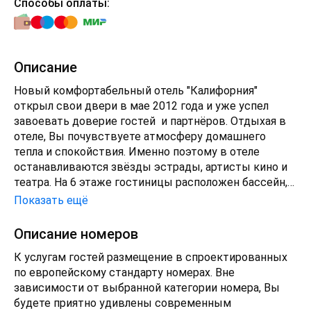
Способы оплаты:
Описание
Новый комфортабельный отель "Калифорния"
открыл свои двери в мае 2012 года и уже успел
завоевать доверие гостей и партнёров. Отдыхая в
отеле, Вы почувствуете атмосферу домашнего
тепла и спокойствия. Именно поэтому в отеле
останавливаются звёзды эстрады, артисты кино и
театра. На 6 этаже гостиницы расположен бассейн,
гриль бар и летняя терраса с великолепным видом
Показать ещё
на Геленджикскую бухту и горы. В 10 минутах
ходьбы от отеля находится аквапарк "Бегемот" и
Описание номеров
Геленджикский дельфинарий. В шаговой
К услугам гостей размещение в спроектированных
доступности детская комната "Озорник", Сбербанк.
по европейскому стандарту номерах. Вне
"Калифорния" - отель Европейского уровня с
зависимости от выбранной категории номера, Вы
высококачественным сервисным обслуживанием.
будете приятно удивлены современным