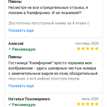
Плюсы
Несмотря на все отрицательные отзывы, я 
поехала в Калифорнию. И не пожалела!!!

Достаточно просторный номер на 4 этаже с 
видом на горы, вид шикарный!!!

Показать ещё
В номере очень чисто, белье, халаты, полотенца...

А окна в пол, это что то невероятное))

Алексей
сентябрь 2020
Убирались каждый день, полотенца меняли день 
Минусы
Рекомендую
через день,пастельное белье поменяли на 4 день, 
Нет такого!
все идеально белое и чистое,на рецепшене 
Плюсы
хорошие вежливые девочки.

Гостиница "Калифорния" просто поразила мое 
воображение - здесь шикарные чистые номера 
Отдельная тема, это бассейн на 
с замечательным видом из окна, обходительный 
крыше!!!)))Поднимались туда как на 
персонал, а вся инфраструктура рядом.
праздник)))Релакс, вода менялась, вечером 
Показать ещё
Минусы
подсветка, вид на бухту с крыши просто 
бомба!!!

Нет
У нас был полный пансион, завтрак, обед и 
Наталья Пономаренко
июль 2020
ужин.Очень вкусные и разнообразные завтраки 
Рекомендую