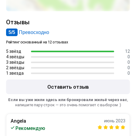
Отзывы
5/5
Превосходно
Рейтинг основанный на 12 отзывах
5 звёзд
12
4 звёзды
0
3 звёзды
0
2 звёзды
0
1 звезда
0
Оставить отзыв
Если вы уже жили здесь или бронировали жильё через нас
,
напишите пару строк — это очень помогает с выбором :)
Angela
июнь 2023
Рекомендую