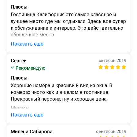
шведский стол!!!Обеды и ужины тоже 
Плюсы
шикарные, все вкусное, горячее, всегда разное, 
короче не успевали проголодаться))) очень 
Гостиница Калифорния это самое классное и 
большие порции.Респект поварам!

лучшее место где мы отдыхали. Здесь все супер 
Опять же были негативные отзывы на счёт этой 
и обслуживание и интерьер. Это действительно 
столовой, не верьте! Все отлично!

оболденное место
Показать ещё
Минусы
Уезжать не хочется) Сейчас очень большая 
Нет
конкуренция и возможно это они оставляют 
Сергей
негативные отзывы. Девочки, отбросьте 
октябрь 2019
сомнения и смело сюда, с детками очень 
Рекомендую
спокойно и шикарно, до на бережной 100 
Плюсы
метров.До центра набережной прогуляться надо 
Хорошие номера и красивый вид из окна. В 
минут 30, что мы и делали каждый день)!!

номерах чисто как и в целом в гостинице. 
Прекрасный персонал ну и хорошая цена.
Спасибо Калифорния за тёплый приём, чистоту и 
вкуснейшие обеды! Любим и вернёмся!
Минусы
Показать ещё
Не заметил
Милена Сабирова
сентябрь 2019