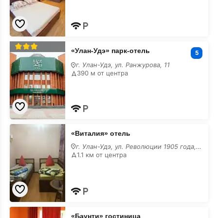
«Улан-
«Улан-Удэ» парк-отель
Удэ»
5
парк-
г. Улан-Удэ, ул. Ранжурова, 11
отель
390 м от центра
в
центре
«Виталия»
«Виталия» отель
отель
в
г. Улан-Удэ, ул. Революции 1905 года, 68
центре
1.1 км от центра
«Баунти»
«Баунти» гостиница