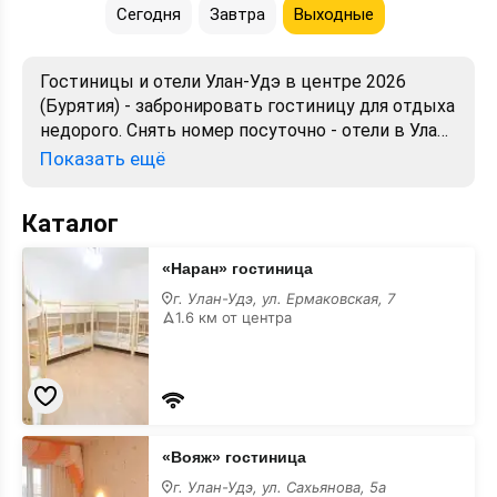
Сегодня
Завтра
Выходные
Гостиницы и отели Улан-Удэ в центре 2026
(Бурятия) - забронировать гостиницу для отдыха
недорого. Снять номер посуточно - отели в Улан-
Удэ. Лучшие цены, отзывы, фото, карта,
Показать ещё
телефоны, адреса. Аренда без посредников.
Официальный сайт, большой выбор.
Каталог
«Наран»
«Наран» гостиница
гостиница
в
г. Улан-Удэ, ул. Ермаковская, 7
центре
1.6 км от центра
«Вояж»
«Вояж» гостиница
гостиница
в
г. Улан-Удэ, ул. Сахьянова, 5а