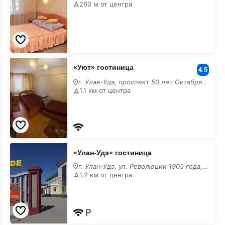
центре
260 м от центра
«Уют»
«Уют» гостиница
гостиница
4.5
в
г. Улан-Удэ, проспект 50 лет Октября, 15
центре
1.1 км от центра
«Улан-
«Улан-Удэ» гостиница
Удэ»
гостиница
г. Улан-Удэ, ул. Революции 1905 года, 78а
в
1.2 км от центра
центре