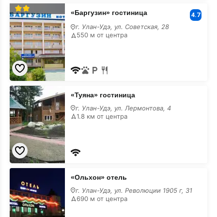
«Баргузин»
«Баргузин» гостиница
гостиница
4.7
в
г. Улан-Удэ, ул. Советская, 28
центре
550 м от центра
«Туяна»
«Туяна» гостиница
гостиница
в
г. Улан-Удэ, ул. Лермонтова, 4
центре
1.8 км от центра
«Ольхон»
«Ольхон» отель
отель
в
г. Улан-Удэ, ул. Революции 1905 г, 31
центре
690 м от центра