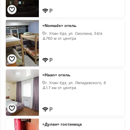
«Nomads»
«Nomads» отель
отель
в
г. Улан-Удэ, ул. Смолина, 54/а
центре
760 м от центра
«Haan»
«Haan» отель
отель
в
г. Улан-Удэ, ул. Ляпидевского, 6
центре
1.7 км от центра
«Дулан»
«Дулан» гостиница
гостиница