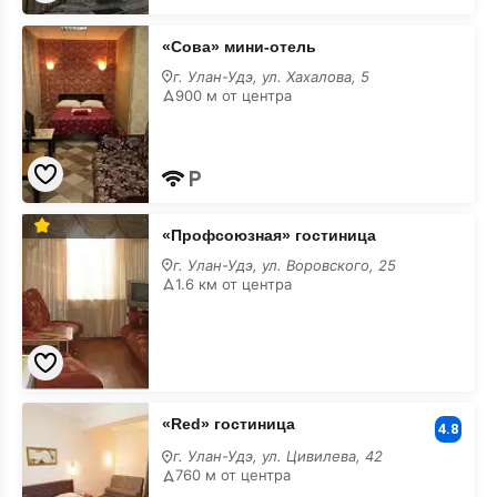
«Сова»
«Сова» мини-отель
мини-
отель
г. Улан-Удэ, ул. Хахалова, 5
в
900 м от центра
центре
«Профсоюзная»
«Профсоюзная» гостиница
гостиница
в
г. Улан-Удэ, ул. Воровского, 25
центре
1.6 км от центра
«Red»
«Red» гостиница
гостиница
4.8
в
г. Улан-Удэ, ул. Цивилева, 42
центре
760 м от центра