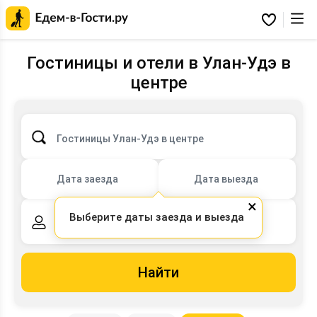
Главная
страница
Избранное
Едем-
в-
Гости.ру
Гостиницы и отели в Улан-Удэ в
центре
Гостиницы Улан-Удэ в центре
Дата заезда
Дата выезда
×
Выберите даты заезда и выезда
2 взрослых,
0 детей
Найти