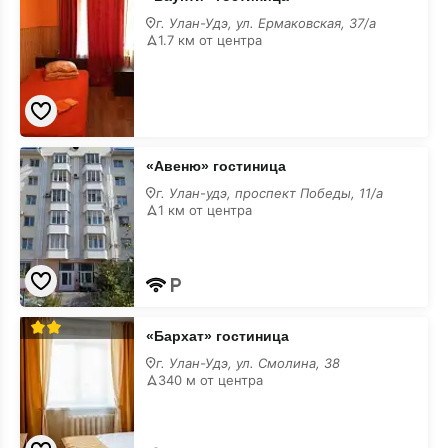
гостиница
в
г. Улан-Удэ, ул. Ермаковская, 37/а
центре
1.7 км от центра
«Авеню»
«Авеню» гостиница
гостиница
в
г. Улан-удэ, проспект Победы, 11/а
центре
1 км от центра
«Бархат»
«Бархат» гостиница
гостиница
в
г. Улан-Удэ, ул. Смолина, 38
центре
340 м от центра