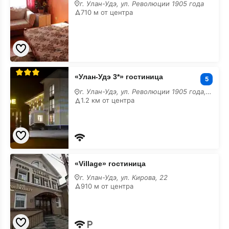
в
г. Улан-Удэ, ул. Революции 1905 года
центре
710 м от центра
«Улан-
«Улан-Удэ 3*» гостиница
Удэ
5
3*»
г. Улан-Удэ, ул. Революции 1905 года, 78/А
гостиница
1.2 км от центра
в
центре
«Village»
«Village» гостиница
гостиница
в
г. Улан-Удэ, ул. Кирова, 22
центре
910 м от центра