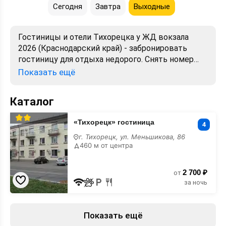
Сегодня
Завтра
Выходные
Гостиницы и отели Тихорецка у ЖД вокзала
2026 (Краснодарский край) - забронировать
гостиницу для отдыха недорого. Снять номер
посуточно - отели в Тихорецке. Лучшие цены,
Показать ещё
отзывы, фото, карта, телефоны, адреса. Аренда
без посредников. Официальный сайт, большой
Каталог
выбор.
«Тихорецк»
«Тихорецк» гостиница
гостиница
4
у
г. Тихорецк, ул. Меньшикова, 86
ЖД
460 м от центра
вокзала
2 700 ₽
от
за ночь
Показать ещё