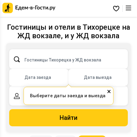
Главная
страница
Избранное
Едем-
в-
Гости.ру
Гостиницы и отели в Тихорецке на
ЖД вокзале, и у ЖД вокзала
Гостиницы Тихорецка у ЖД вокзала
Дата заезда
Дата выезда
×
Выберите даты заезда и выезда
2 взрослых,
0 детей
Найти