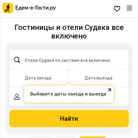
Главная
страница
Избранное
Едем-
в-
Гости.ру
Гостиницы и отели Судака все
включено
Отели Судака по системе все включено
Дата заезда
Дата выезда
×
Выберите даты заезда и выезда
2 взрослых,
0 детей
Найти