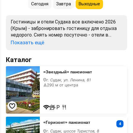
Сегодня
Завтра
Выходные
Гостиницы и отели Судака все включено 2026
(Крым) - забронировать гостиницу для отдыха
недорого. Снять номер посуточно - отели в
Судаке. Лучшие цены, отзывы, фото, карта,
Показать ещё
телефоны, адреса. Аренда без посредников.
Официальный сайт, большой выбор.
Каталог
«Звездный»
«Звездный» пансионат
пансионат
все
г. Судак, ул. Ленина, 81
включено
290 м от центра
«Горизонт»
«Горизонт» пансионат
пансионат
4
все
г. Судак, шоссе Туристов, 8