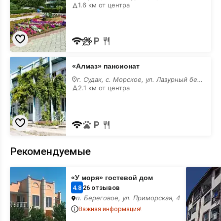
включено
1.6 км от центра
«Алмаз»
«Алмаз» пансионат
пансионат
все
г. Судак, с. Морское, ул. Лазурный берег, 4
включено
2.1 км от центра
Рекомендуемые
«У
«Магноли
«У моря» гостевой дом
моря»
(Под
гостевой
Седлом)
4.8
26 отзывов
дом
гостевой
п. Береговое, ул. Приморская, 4
дом
Важная информация!