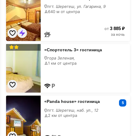
пгт. Шерегеш, ул. Гагарина, 9
640 м от центра
3 885 ₽
от
за ночь
«Спортотель
«Спортотель 3» гостиница
3»
гостиница
гора Зеленая,
1 км от центра
«Panda
«Panda house» гостиница
house»
5
гостиница
пгт. Шерегеш, наб. ул., 12
2 км от центра