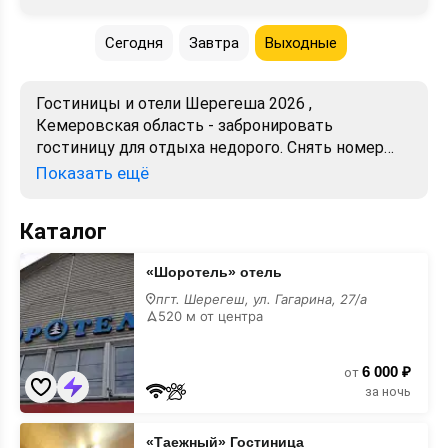
Сегодня
Завтра
Выходные
Гостиницы и отели Шерегеша 2026 ,
Кемеровская область - забронировать
гостиницу для отдыха недорого. Снять номер
посуточно - отели в Шерегеше. Лучшие цены,
Показать ещё
отзывы, фото, карта, телефоны, адреса. Аренда
без посредников. Официальный сайт, большой
Каталог
выбор.
«Шоротель»
«Шоротель» отель
отель
пгт. Шерегеш, ул. Гагарина, 27/а
520 м от центра
6 000 ₽
от
за ночь
«Таежный»
«Таежный» Гостиница
Гостиница