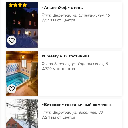
«АльпенХоф»
«АльпенХоф» отель
отель
пгт. Шерегеш, ул. Олимпийская, 15
540 м от центра
«Freestyle
«Freestyle 1» гостиница
1»
гостиница
гора Зеленая, ул. Горнолыжная, 5
720 м от центра
«Витражи»
«Витражи» гостиничный комплекс
гостиничный
комплекс
пгт. Шерегеш, ул. Весенняя, 60
2.1 км от центра