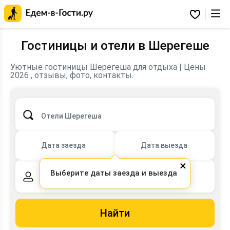
Главная
страница
Избранное
Едем-
в-
Гости.ру
Гостиницы и отели в Шерегеше
Уютные гостиницы Шерегеша для отдыха | Цены
2026 , отзывы, фото, контакты.
Отели Шерегеша
Дата заезда
Дата выезда
×
Выберите даты заезда и выезда
2 взрослых,
0 детей
Найти