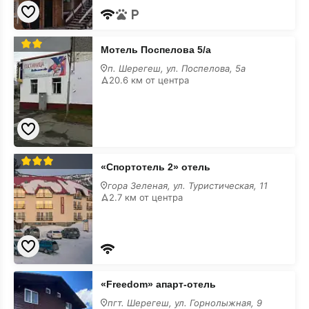
Мотель
Мотель Поспелова 5/а
Поспелова
5/
п. Шерегеш, ул. Поспелова, 5а
а
20.6 км от центра
«Спортотель
«Спортотель 2» отель
2»
отель
гора Зеленая, ул. Туристическая, 11
2.7 км от центра
«Freedom»
«Freedom» апарт-отель
апарт-
отель
пгт. Шерегеш, ул. Горнолыжная, 9