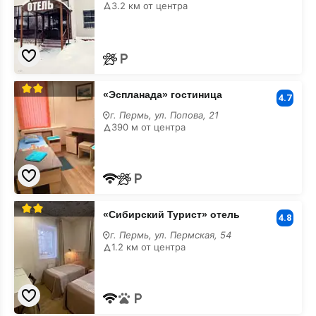
с
3.2 км от центра
завтраком
«Эспланада»
«Эспланада» гостиница
гостиница
4.7
с
г. Пермь, ул. Попова, 21
завтраком
390 м от центра
«Сибирский
«Сибирский Турист» отель
Турист»
4.8
отель
г. Пермь, ул. Пермская, 54
с
1.2 км от центра
завтраком