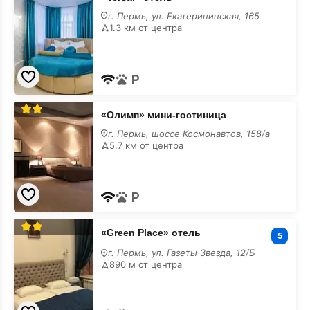
отель
с
г. Пермь, ул. Екатерининская, 165
завтраком
1.3 км от центра
«Олимп»
«Олимп» мини-гостиница
мини-
гостиница
г. Пермь, шоссе Космонавтов, 158/а
с
5.7 км от центра
завтраком
«Green
«Green Place» отель
Place»
5
отель
г. Пермь, ул. Газеты Звезда, 12/Б
с
890 м от центра
завтраком