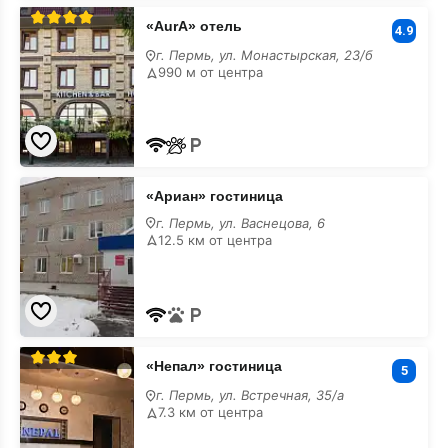
«AurA»
«AurA» отель
отель
4.9
с
г. Пермь, ул. Монастырская, 23/б
завтраком
990 м от центра
«Ариан»
«Ариан» гостиница
гостиница
с
г. Пермь, ул. Васнецова, 6
завтраком
12.5 км от центра
«Непал»
«Непал» гостиница
гостиница
5
с
г. Пермь, ул. Встречная, 35/а
завтраком
7.3 км от центра