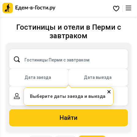
Главная
страница
Избранное
Едем-
в-
Гости.ру
Гостиницы и отели в Перми с
завтраком
Гостиницы Перми с завтраком
Дата заезда
Дата выезда
×
Выберите даты заезда и выезда
2 взрослых,
0 детей
Найти