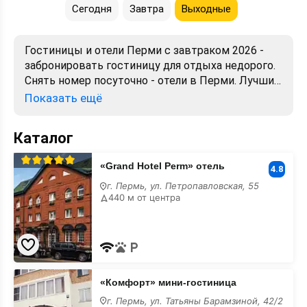
Сегодня
Завтра
Выходные
Гостиницы и отели Перми с завтраком 2026 -
забронировать гостиницу для отдыха недорого.
Снять номер посуточно - отели в Перми. Лучшие
цены, отзывы, фото, карта, телефоны, адреса.
Показать ещё
Аренда без посредников. Официальный сайт,
большой выбор.
Каталог
«Grand
«Grand Hotel Perm» отель
Hotel
4.8
Perm»
г. Пермь, ул. Петропавловская, 55
отель
440 м от центра
с
завтраком
«Комфорт»
«Комфорт» мини-гостиница
мини-
гостиница
г. Пермь, ул. Татьяны Барамзиной, 42/2