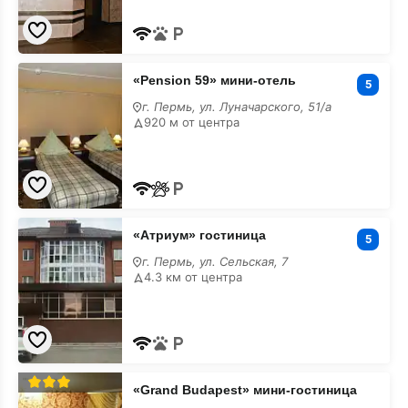
«Pension
«Pension 59» мини-отель
59»
5
мини-
г. Пермь, ул. Луначарского, 51/а
отель
920 м от центра
с
завтраком
«Атриум»
«Атриум» гостиница
гостиница
5
с
г. Пермь, ул. Сельская, 7
завтраком
4.3 км от центра
«Grand
«Grand Budapest» мини-гостиница
Budapest»