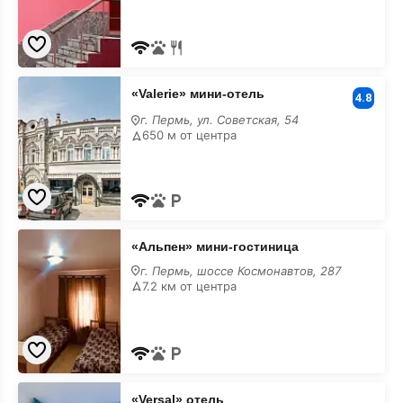
«Valerie»
«Valerie» мини-отель
мини-
4.8
отель
г. Пермь, ул. Советская, 54
с
650 м от центра
завтраком
«Альпен»
«Альпен» мини-гостиница
мини-
гостиница
г. Пермь, шоссе Космонавтов, 287
с
7.2 км от центра
завтраком
«Versal»
«Versal» отель