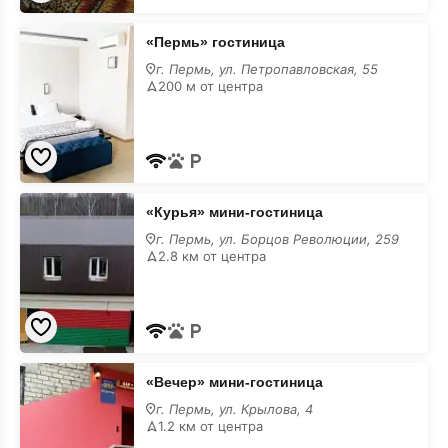
«Пермь»
«Пермь» гостиница
гостиница
с
г. Пермь, ул. Петропавловская, 55
завтраком
200 м от центра
«Курья»
«Курья» мини-гостиница
мини-
гостиница
г. Пермь, ул. Борцов Революции, 259
с
2.8 км от центра
завтраком
«Вечер»
«Вечер» мини-гостиница
мини-
гостиница
г. Пермь, ул. Крылова, 4
с
1.2 км от центра
завтраком