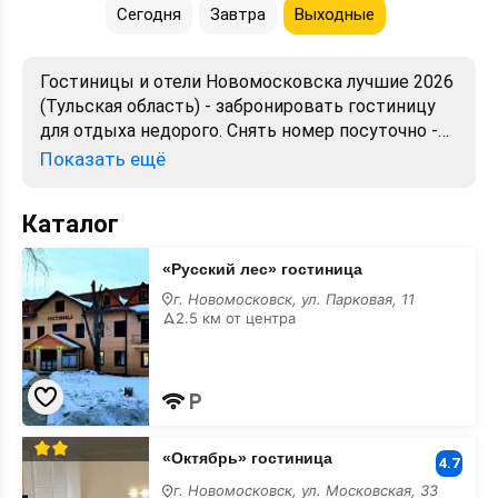
Сегодня
Завтра
Выходные
Гостиницы и отели Новомосковска лучшие 2026
(Тульская область) - забронировать гостиницу
для отдыха недорого. Снять номер посуточно -
отели в Новомосковске. Лучшие цены, отзывы,
Показать ещё
фото, карта, телефоны, адреса. Аренда без
посредников. Официальный сайт, большой
Каталог
выбор.
«Русский
«Русский лес» гостиница
лес»
гостиница
г. Новомосковск, ул. Парковая, 11
лучшие
2.5 км от центра
«Октябрь»
«Октябрь» гостиница
гостиница
4.7
лучшие
г. Новомосковск, ул. Московская, 33