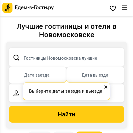
Главная
страница
Избранное
Едем-
в-
Гости.ру
Лучшие гостиницы и отели в
Новомосковске
Гостиницы Новомосковска лучшие
Дата заезда
Дата выезда
×
Выберите даты заезда и выезда
2 взрослых,
0 детей
Найти