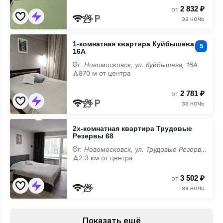
2 832 ₽
от
за ночь
1-
1-комнатная квартира Куйбышева
комнатная
5
16А
квартира
Куйбышева
г. Новомосковск, ул. Куйбышева, 16А
16А
870 м от центра
лучшие
2 781 ₽
от
за ночь
2х-
2х-комнатная квартира Трудовые
комнатная
Резервы 68
квартира
Трудовые
г. Новомосковск, ул. Трудовые Резервы, 68
Резервы
2.3 км от центра
68
лучшие
3 502 ₽
от
за ночь
Показать ещё