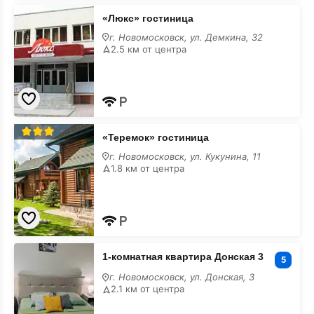
«Люкс»
«Люкс» гостиница
гостиница
лучшие
г. Новомосковск, ул. Демкина, 32
2.5 км от центра
«Теремок»
«Теремок» гостиница
гостиница
лучшие
г. Новомосковск, ул. Кукунина, 11
1.8 км от центра
1-
1-комнатная квартира Донская 3
комнатная
5
квартира
г. Новомосковск, ул. Донская, 3
Донская
2.1 км от центра
3
лучшие