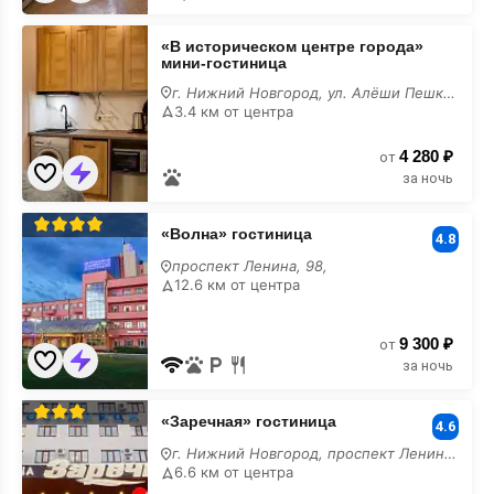
«В
«В историческом центре города»
историческом
мини-гостиница
центре
города»
г. Нижний Новгород, ул. Алёши Пешкова, 6
мини-
3.4 км от центра
гостиница
у
4 280 ₽
моря
от
за ночь
«Волна»
«Волна» гостиница
гостиница
4.8
у
проспект Ленина, 98,
моря
12.6 км от центра
9 300 ₽
от
за ночь
«Заречная»
«Заречная» гостиница
гостиница
4.6
у
г. Нижний Новгород, проспект Ленина, 36
моря
6.6 км от центра