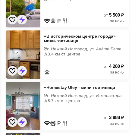
у
моря
5 500 ₽
от
за ночь
«В
«В историческом центре города»
историческом
мини-гостиница
центре
города»
г. Нижний Новгород, ул. Алёши Пешкова, 6
мини-
3.4 км от центра
гостиница
у
4 280 ₽
моря
от
за ночь
«Homestay
«Homestay Uley» мини-гостиница
Uley»
мини-
г. Нижний Новгород, ул. Композитора Касьянова, 2
гостиница
5.7 км от центра
у
моря
3 888 ₽
от
за ночь