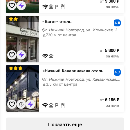
9 300 ₽
от
за ночь
«Багет»
«Багет» отель
отель
4.8
у
г. Нижний Новгород, ул. Ильинская, 3
моря
730 м от центра
5 800 ₽
от
за ночь
«Нижний
«Нижний Канавинская» отель
Канавинская»
4.7
отель
г. Нижний Новгород, ул. Канавинская, 16
у
3.5 км от центра
моря
6 196 ₽
от
за ночь
Показать ещё