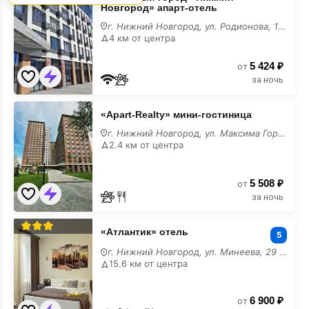
город
Новгород» апарт-отель
-
Нижний
г. Нижний Новгород, ул. Родионова, 136Б
Новгород»
4 км от центра
апарт-
отель
5 424 ₽
у
от
моря
за ночь
«Apart-
«Apart-Realty» мини-гостиница
Realty»
мини-
г. Нижний Новгород, ул. Максима Горького, 23А
гостиница
2.4 км от центра
у
моря
5 508 ₽
от
за ночь
«Атлантик»
«Атлантик» отель
отель
5
у
г. Нижний Новгород, ул. Минеева, 29 к2
моря
15.6 км от центра
6 900 ₽
от