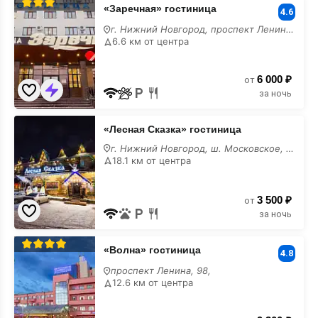
«Заречная»
«Заречная» гостиница
гостиница
4.6
у
г. Нижний Новгород, проспект Ленина, 36
моря
6.6 км от центра
6 000 ₽
от
за ночь
«Лесная
«Лесная Сказка» гостиница
Сказка»
гостиница
г. Нижний Новгород, ш. Московское, 401А
у
18.1 км от центра
моря
3 500 ₽
от
за ночь
«Волна»
«Волна» гостиница
гостиница
4.8
у
проспект Ленина, 98,
моря
12.6 км от центра