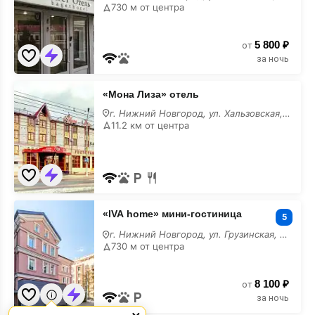
моря
730 м от центра
5 800 ₽
от
за ночь
«Мона
«Мона Лиза» отель
Лиза»
отель
г. Нижний Новгород, ул. Хальзовская, 59
у
11.2 км от центра
моря
«IVA
«IVA home» мини-гостиница
home»
5
мини-
г. Нижний Новгород, ул. Грузинская, 41Б
гостиница
730 м от центра
у
моря
8 100 ₽
от
за ночь