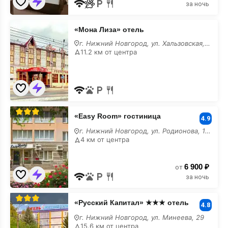
за ночь
«Мона
«Мона Лиза» отель
Лиза»
отель
г. Нижний Новгород, ул. Хальзовская, 59
у
11.2 км от центра
моря
«Easy
«Easy Room» гостиница
Room»
4.9
гостиница
г. Нижний Новгород, ул. Родионова, 165 к9
у
4 км от центра
моря
6 900 ₽
от
за ночь
«Русский
«Русский Капитал» ★★★ отель
Капитал»
4.8
★★★
г. Нижний Новгород, ул. Минеева, 29
отель
15.6 км от центра