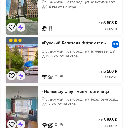
мини-
г. Нижний Новгород, ул. Максима Горького, 23А
гостиница
2.4 км от центра
у
моря
5 508 ₽
от
за ночь
«Русский
«Русский Капитал» ★★★ отель
Капитал»
4.8
★★★
г. Нижний Новгород, ул. Минеева, 29
отель
15.6 км от центра
у
моря
5 500 ₽
от
за ночь
«Homestay
«Homestay Uley» мини-гостиница
Uley»
мини-
г. Нижний Новгород, ул. Композитора Касьянова, 2
гостиница
5.7 км от центра
у
моря
3 888 ₽
от
за ночь