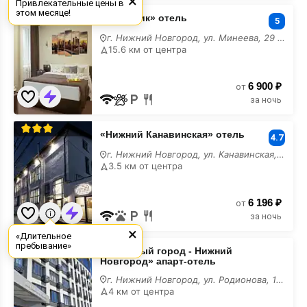
×
Привлекательные цены в
«Атлантик»
этом месяце!
«Атлантик» отель
отель
5
у
г. Нижний Новгород, ул. Минеева, 29 к2
моря
15.6 км от центра
6 900 ₽
от
за ночь
«Нижний
«Нижний Канавинская» отель
Канавинская»
4.7
отель
г. Нижний Новгород, ул. Канавинская, 16
у
3.5 км от центра
моря
6 196 ₽
от
за ночь
×
«Длительное
«Любимый
пребывание»
«Любимый город - Нижний
город
Новгород» апарт-отель
-
Нижний
г. Нижний Новгород, ул. Родионова, 136Б
Новгород»
4 км от центра
апарт-