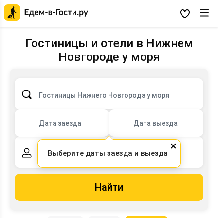
Главная
страница
Избранное
Едем-
в-
Гости.ру
Гостиницы и отели в Нижнем
Новгороде у моря
Гостиницы Нижнего Новгорода у моря
Дата заезда
Дата выезда
×
Выберите даты заезда и выезда
2 взрослых,
0 детей
Найти