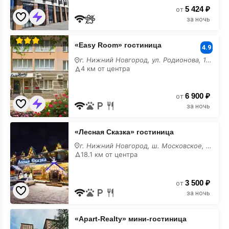
отель
5 424 ₽
у
от
моря
за ночь
«Easy
«Easy Room» гостиница
Room»
4.9
гостиница
г. Нижний Новгород, ул. Родионова, 165 к9
у
4 км от центра
моря
6 900 ₽
от
за ночь
«Лесная
«Лесная Сказка» гостиница
Сказка»
гостиница
г. Нижний Новгород, ш. Московское, 401А
у
18.1 км от центра
моря
3 500 ₽
от
за ночь
«Apart-
«Apart-Realty» мини-гостиница
Realty»