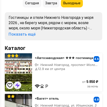
Сегодня
Завтра
Выходные
Гостиницы и отели Нижнего Новгорода у моря
2026 , на берегу моря, рядом с морем, возле
моря, около моря (Нижегородская область) -
забронировать гостиницу для отдыха недорого.
Показать ещё
Снять номер посуточно - отели в Нижнем
Новгороде. Лучшие цены, отзывы, фото, карта,
Каталог
телефоны, адреса. Аренда без посредников.
Официальный сайт, большой выбор.
«Автозаводская»
«Автозаводская» ★★★ гостиница
★★★
4.6
гостиница
г. Нижний Новгород, проспект Молодёжный, 6
у
12.9 км от центра
моря
5 850 ₽
от
за ночь
«Багет»
«Багет» отель
отель
4.8
у
г. Нижний Новгород, ул. Ильинская, 3