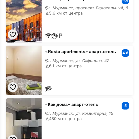
парк-
4.8
отель
г. Мурманск, проспект Ледокольный, 6
5.6 км от центра
«Rosta
«Rosta apartments» апарт-отель
apartments»
4.6
апарт-
г. Мурманск, ул. Сафонова, 47
отель
6.1 км от центра
«Как
«Как дома» апарт-отель
дома»
5
апарт-
г. Мурманск, ул. Коминтерна, 15
отель
480 м от центра