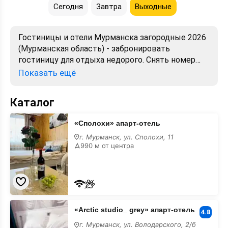
Сегодня
Завтра
Выходные
Гостиницы и отели Мурманска загородные 2026
(Мурманская область) - забронировать
гостиницу для отдыха недорого. Снять номер
посуточно - отели в Мурманске. Лучшие цены,
Показать ещё
отзывы, фото, карта, телефоны, адреса. Аренда
без посредников. Официальный сайт, большой
Каталог
выбор.
«Сполохи»
«Сполохи» апарт-отель
апарт-
отель
г. Мурманск, ул. Сполохи, 11
990 м от центра
«Arctic
«Arctic studio_ grey» апарт-отель
studio_
4.8
grey»
г. Мурманск, ул. Володарского, 2/б