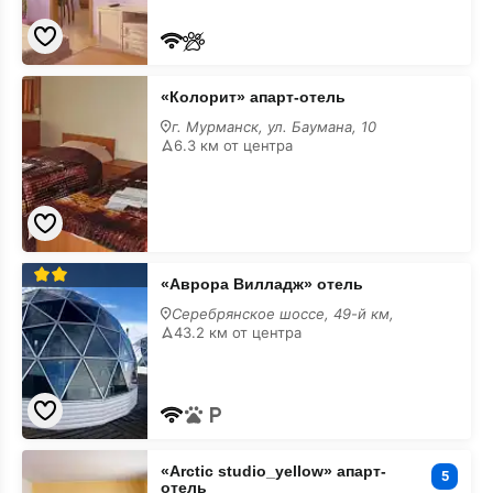
«Колорит»
«Колорит» апарт-отель
апарт-
отель
г. Мурманск, ул. Баумана, 10
6.3 км от центра
«Аврора
«Аврора Вилладж» отель
Вилладж»
отель
Серебрянское шоссе, 49-й км,
43.2 км от центра
«Arctic
«Arctic studio_yellow» апарт-
studio_yellow»
5
отель