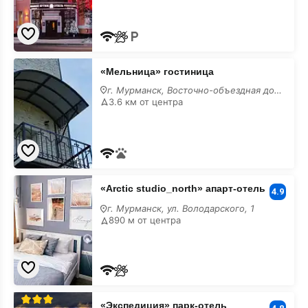
«Мельница»
«Мельница» гостиница
гостиница
г. Мурманск, Восточно-объездная дорога ул., 9
3.6 км от центра
«Arctic
«Arctic studio_north» апарт-отель
studio_north»
4.9
апарт-
г. Мурманск, ул. Володарского, 1
отель
890 м от центра
«Экспедиция»
«Экспедиция» парк-отель