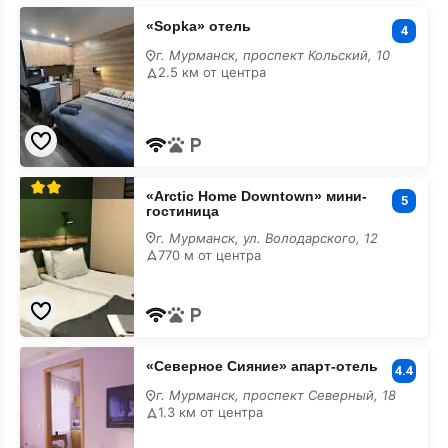
«Sopka»
«Sopka» отель
отель
4
г. Мурманск, проспект Кольский, 10
2.5 км от центра
«Arctic
«Arctic Home Downtown» мини-
Home
5
гостиница
Downtown»
мини-
г. Мурманск, ул. Володарского, 12
гостиница
770 м от центра
«Северное
«Северное Сияние» апарт-отель
Сияние»
4.4
апарт-
г. Мурманск, проспект Северный, 18
отель
1.3 км от центра