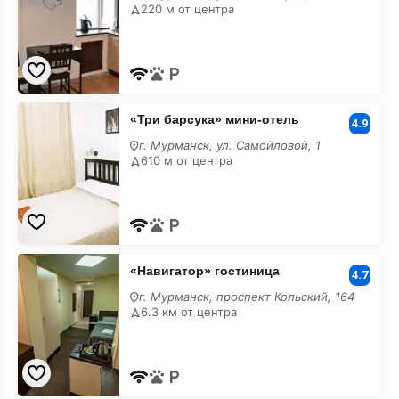
размещением
220 м от центра
с
животными
«Три
«Три барсука» мини-отель
барсука»
4.9
мини-
г. Мурманск, ул. Самойловой, 1
отель
610 м от центра
с
размещением
с
животными
«Навигатор»
«Навигатор» гостиница
гостиница
4.7
с
г. Мурманск, проспект Кольский, 164
размещением
6.3 км от центра
с
животными