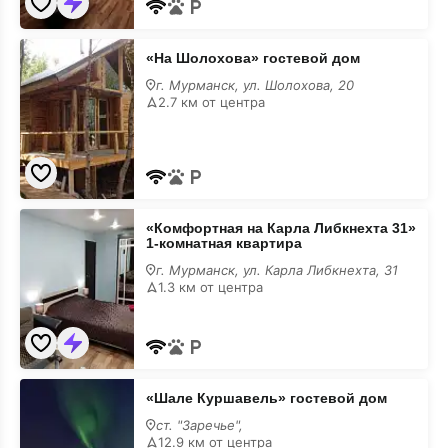
животными
«На
«На Шолохова» гостевой дом
Шолохова»
гостевой
г. Мурманск, ул. Шолохова, 20
дом
2.7 км от центра
с
размещением
с
животными
«Комфортная
«Комфортная на Карла Либкнехта 31»
на
1-комнатная квартира
Карла
Либкнехта
г. Мурманск, ул. Карла Либкнехта, 31
31»
1.3 км от центра
1-
комнатная
квартира
с
размещением
с
«Шале
животными
«Шале Куршавель» гостевой дом
Куршавель»
гостевой
ст. "Заречье",
дом
12.9 км от центра