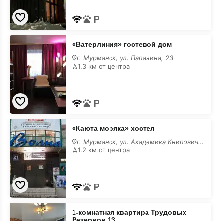
с
животными
«Ватерлиния»
«Ватерлиния» гостевой дом
гостевой
дом
г. Мурманск, ул. Папанина, 23
с
1.3 км от центра
размещением
с
животными
«Каюта
«Каюта моряка» хостел
моряка»
хостел
г. Мурманск, ул. Академика Книповича, 21
с
1.2 км от центра
размещением
с
животными
1-
1-комнатная квартира Трудовых
комнатная
Резервов 13