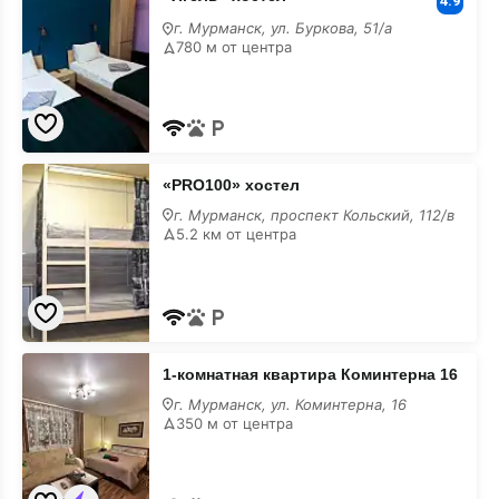
хостел
4.9
с
г. Мурманск, ул. Буркова, 51/а
размещением
780 м от центра
с
животными
«PRO100»
«PRO100» хостел
хостел
с
г. Мурманск, проспект Кольский, 112/в
размещением
5.2 км от центра
с
животными
1-
1-комнатная квартира Коминтерна 16
комнатная
квартира
г. Мурманск, ул. Коминтерна, 16
Коминтерна
350 м от центра
16
с
размещением
с