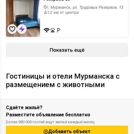
квартира
Трудовых
г. Мурманск, ул. Трудовых Резервов, 13
Резервов
1.2 км от центра
13
с
размещением
с
животными
Показать ещё
Гостиницы и отели Мурманска с
размещением с животными
Сдаёте жильё?
Разместите объявление бесплатно
Более 980 000 гостей ищут жильё каждый месяц
Добавить объект