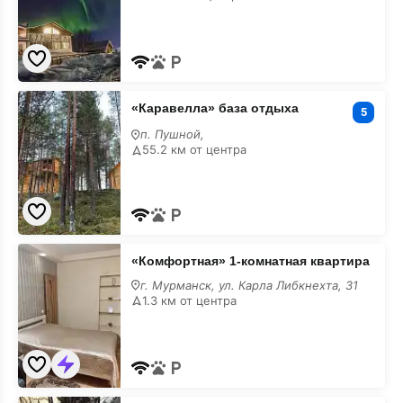
с
размещением
с
животными
«Каравелла»
«Каравелла» база отдыха
база
5
отдыха
п. Пушной,
с
55.2 км от центра
размещением
с
животными
«Комфортная»
«Комфортная» 1-комнатная квартира
1-
комнатная
г. Мурманск, ул. Карла Либкнехта, 31
квартира
1.3 км от центра
с
размещением
с
животными