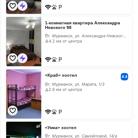
с
животными
1-
1-комнатная квартира Александра
комнатная
Невского 98
квартира
Александра
г. Мурманск, ул. Александра Невского, 98
Невского
4.2 км от центра
98
с
размещением
с
животными
«Краб»
«Краб» хостел
хостел
4.4
с
г. Мурманск, ул. Марата, 1/3
размещением
2.6 км от центра
с
животными
«Умка»
«Умка» хостел
хостел
с
г. Мурманск, ул. Самойловой, 14/а