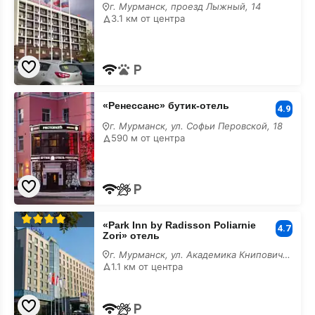
гостиница
г. Мурманск, проезд Лыжный, 14
с
3.1 км от центра
размещением
с
животными
«Ренессанс»
«Ренессанс» бутик-отель
бутик-
4.9
отель
г. Мурманск, ул. Софьи Перовской, 18
с
590 м от центра
размещением
с
животными
«Park
«Park Inn by Radisson Poliarnie
Inn
4.7
Zori» отель
by
Radisson
г. Мурманск, ул. Академика Книповича, 17
Poliarnie
1.1 км от центра
Zori»
отель
с
размещением