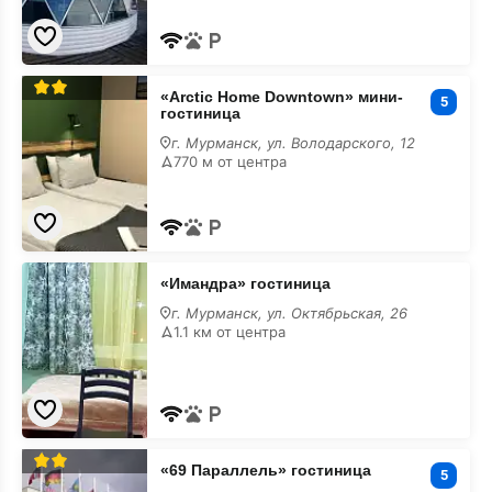
животными
«Arctic
«Arctic Home Downtown» мини-
Home
5
гостиница
Downtown»
мини-
г. Мурманск, ул. Володарского, 12
гостиница
770 м от центра
с
размещением
с
животными
«Имандра»
«Имандра» гостиница
гостиница
с
г. Мурманск, ул. Октябрьская, 26
размещением
1.1 км от центра
с
животными
«69
«69 Параллель» гостиница
Параллель»
5