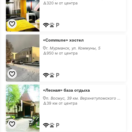
размещением
320 м от центра
с
животными
«Commune»
«Commune» хостел
хостел
с
г. Мурманск, ул. Коммуны, 5
размещением
950 м от центра
с
животными
«Лесная»
«Лесная» база отдыха
база
отдыха
п. Восмус, 39 км. Верхнетуломского шоссе, 1,
с
39 км от центра
размещением
с
животными