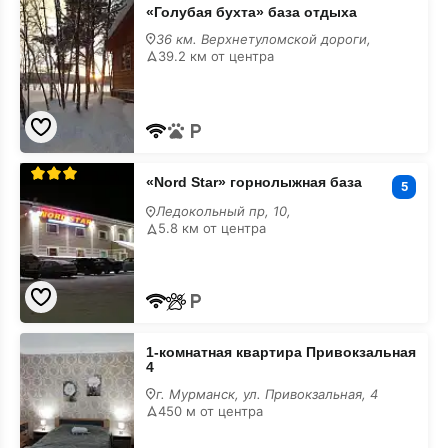
«Голубая
«Голубая бухта» база отдыха
бухта»
база
36 км. Верхнетуломской дороги,
отдыха
39.2 км от центра
с
размещением
с
животными
«Nord
«Nord Star» горнолыжная база
Star»
5
горнолыжная
Ледокольный пр, 10,
база
5.8 км от центра
с
размещением
с
животными
1-
1-комнатная квартира Привокзальная
комнатная
4
квартира
Привокзальная
г. Мурманск, ул. Привокзальная, 4
4
450 м от центра
с
размещением