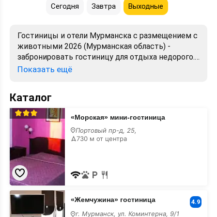
Сегодня
Завтра
Выходные
Гостиницы и отели Мурманска с размещением с
животными 2026 (Мурманская область) -
забронировать гостиницу для отдыха недорого.
Снять номер посуточно - отели в Мурманске.
Показать ещё
Лучшие цены, отзывы, фото, карта, телефоны,
адреса. Аренда без посредников. Официальный
Каталог
сайт, большой выбор.
«Морская»
«Морская» мини-гостиница
мини-
гостиница
Портовый пр-д, 25,
с
730 м от центра
размещением
с
животными
«Жемчужина»
«Жемчужина» гостиница
гостиница
4.9
с
г. Мурманск, ул. Коминтерна, 9/1