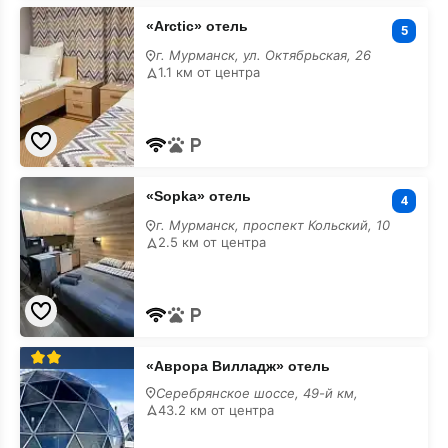
«Arctic»
«Arctic» отель
отель
5
с
г. Мурманск, ул. Октябрьская, 26
размещением
1.1 км от центра
с
животными
«Sopka»
«Sopka» отель
отель
4
с
г. Мурманск, проспект Кольский, 10
размещением
2.5 км от центра
с
животными
«Аврора
«Аврора Вилладж» отель
Вилладж»
отель
Серебрянское шоссе, 49-й км,
с
43.2 км от центра
размещением
с