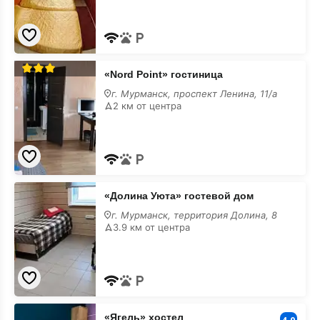
животными
«Nord
«Nord Point» гостиница
Point»
гостиница
г. Мурманск, проспект Ленина, 11/а
с
2 км от центра
размещением
с
животными
«Долина
«Долина Уюта» гостевой дом
Уюта»
гостевой
г. Мурманск, территория Долина, 8
дом
3.9 км от центра
с
размещением
с
животными
«Ягель»
«Ягель» хостел