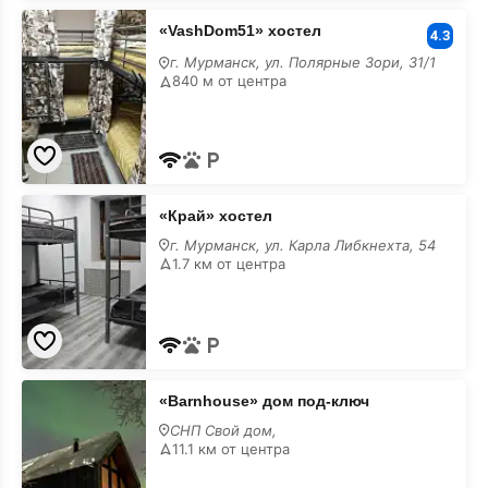
«VashDom51»
«VashDom51» хостел
хостел
4.3
с
г. Мурманск, ул. Полярные Зори, 31/1
размещением
840 м от центра
с
животными
«Край»
«Край» хостел
хостел
с
г. Мурманск, ул. Карла Либкнехта, 54
размещением
1.7 км от центра
с
животными
«Barnhouse»
«Barnhouse» дом под-ключ
дом
под-
СНП Свой дом,
ключ
11.1 км от центра
с
размещением