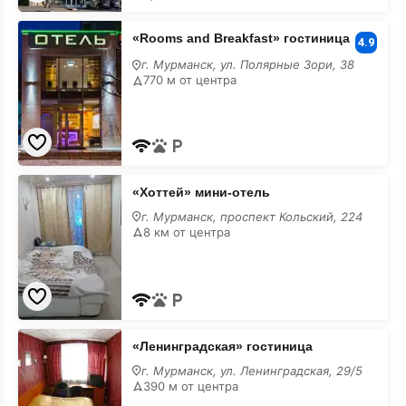
с
животными
«Rooms
«Rooms and Breakfast» гостиница
and
4.9
Breakfast»
г. Мурманск, ул. Полярные Зори, 38
гостиница
770 м от центра
с
размещением
с
животными
«Хоттей»
«Хоттей» мини-отель
мини-
отель
г. Мурманск, проспект Кольский, 224
с
8 км от центра
размещением
с
животными
«Ленинградская»
«Ленинградская» гостиница
гостиница
с
г. Мурманск, ул. Ленинградская, 29/5
размещением
390 м от центра
с