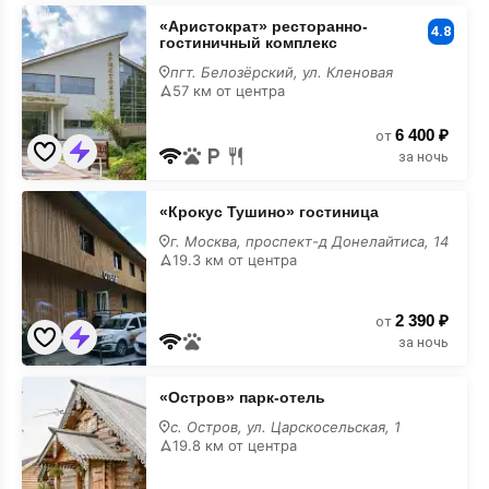
«Аристократ»
«Аристократ» ресторанно-
ресторанно-
4.8
гостиничный комплекс
гостиничный
комплекс
пгт. Белозёрский, ул. Кленовая
с
57 км от центра
бассейном
6 400 ₽
от
за ночь
«Крокус
«Крокус Тушино» гостиница
Тушино»
гостиница
г. Москва, проспект-д Донелайтиса, 14
с
19.3 км от центра
бассейном
2 390 ₽
от
за ночь
«Остров»
«Остров» парк-отель
парк-
отель
с. Остров, ул. Царскосельская, 1
с
19.8 км от центра
бассейном