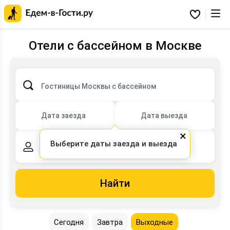
Главная
страница
Избранное
Едем-
в-
Гости.ру
Отели с бассейном в Москве
Гостиницы Москвы с бассейном
Дата заезда
Дата выезда
×
Выберите даты заезда и выезда
2 взрослых,
0 детей
Найти
Сегодня
Завтра
Выходные