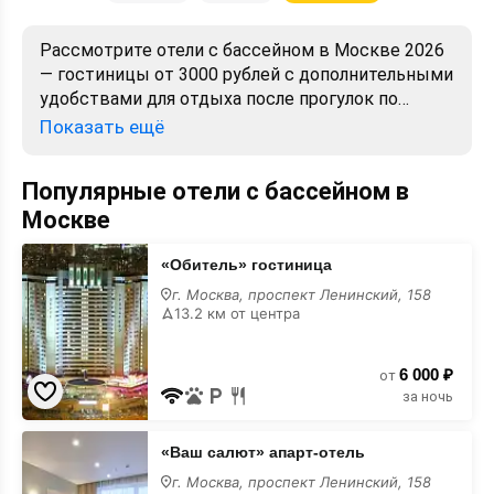
Рассмотрите отели с бассейном в Москве 2026
— гостиницы от 3000 рублей с дополнительными
удобствами для отдыха после прогулок по
городу. Посмотрите фотографии
Показать ещё
инфраструктуры и прочитайте отзывы гостей
до бронирования.
Популярные отели с бассейном в
Москве
«Обитель»
«Обитель» гостиница
гостиница
с
г. Москва, проспект Ленинский, 158
бассейном
13.2 км от центра
6 000 ₽
от
за ночь
«Ваш
«Ваш салют» апарт-отель
салют»
апарт-
г. Москва, проспект Ленинский, 158
отель