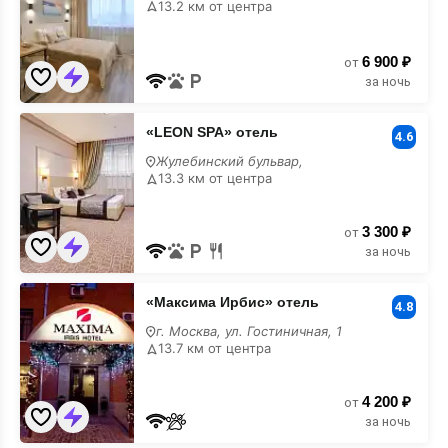
13.2 км от центра
с
бассейном
6 900 ₽
от
за ночь
«LEON
«LEON SPA» отель
SPA»
4.6
отель
Жулебинский бульвар,
с
13.3 км от центра
бассейном
3 300 ₽
от
за ночь
«Максима
«Максима Ирбис» отель
Ирбис»
4.8
отель
г. Москва, ул. Гостиничная, 1
с
13.7 км от центра
бассейном
4 200 ₽
от
за ночь