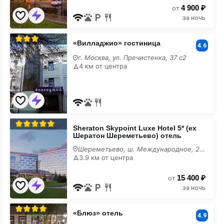
4 900 ₽
от
за ночь
«Вилладжио»
«Вилладжио» гостиница
гостиница
4.6
шведский
г. Москва, ул. Пречистенка, 37 с2
стол
4 км от центра
Sheraton
Sheraton Skypoint Luxe Hotel 5* (ex
Skypoint
Шератон Шереметьево) отель
Luxe
Hotel
Шереметьево, ш. Международное, 28Вс5
5*
3.9 км от центра
(ex
Шератон
15 400 ₽
Шереметьево)
от
отель
за ночь
шведский
стол
«Блюз»
«Блюз» отель
отель
4.9
шведский