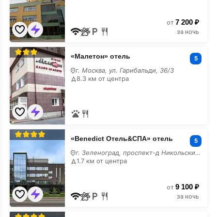
7 200 ₽
от
за ночь
«Малетон»
«Малетон» отель
отель
5
шведский
г. Москва, ул. Гарибальди, 36/3
стол
8.3 км от центра
«Benedict
«Benedict Отель&СПА» отель
Отель&СПА»
5
отель
г. Зеленоград, проспект-д Никольский, 2
шведский
1.7 км от центра
стол
9 100 ₽
от
за ночь
«Курортно-