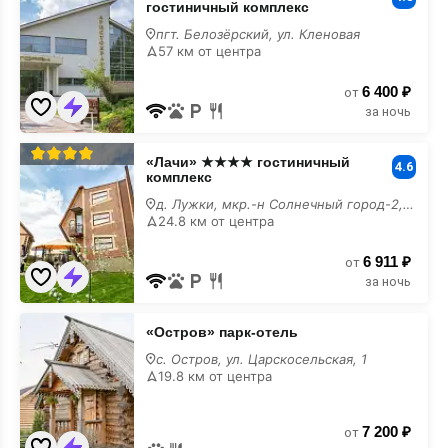
гостиничный комплекс
гостиничный
комплекс
пгт. Белозёрский, ул. Кленовая
шведский
57 км от центра
стол
6 400 ₽
от
за ночь
«Лачи»
«Лачи» ★★★★ гостиничный
★★★★
4.6
комплекс
гостиничный
комплекс
д. Лужки, мкр.-н Солнечный город-2, 2,
шведский
24.8 км от центра
стол
6 911 ₽
от
за ночь
«Остров»
«Остров» парк-отель
парк-
отель
с. Остров, ул. Царскосельская, 1
шведский
19.8 км от центра
стол
7 200 ₽
от