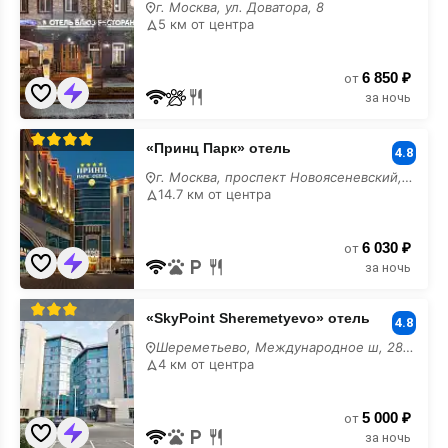
г. Москва, ул. Доватора, 8
стол
5 км от центра
6 850 ₽
от
за ночь
«Принц
«Принц Парк» отель
Парк»
4.8
отель
г. Москва, проспект Новоясеневский, 1Бк1
шведский
14.7 км от центра
стол
6 030 ₽
от
за ночь
«SkyPoint
«SkyPoint Sheremetyevo» отель
Sheremetyevo»
4.8
отель
Шереметьево, Международное ш, 28Бс3,
шведский
4 км от центра
стол
5 000 ₽
от
за ночь