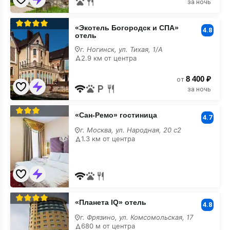
за ночь
«Экотель
«Экотель Богородск и СПА»
Богородск
4.8
отель
и
СПА»
г. Ногинск, ул. Тихая, 1/А
отель
2.9 км от центра
шведский
стол
8 400 ₽
от
за ночь
«Сан-
«Сан-Ремо» гостиница
Ремо»
4.7
гостиница
г. Москва, ул. Народная, 20 с2
шведский
1.3 км от центра
стол
«Планета
«Планета IQ» отель
IQ»
4.8
отель
г. Фрязино, ул. Комсомольская, 17
шведский
680 м от центра
стол