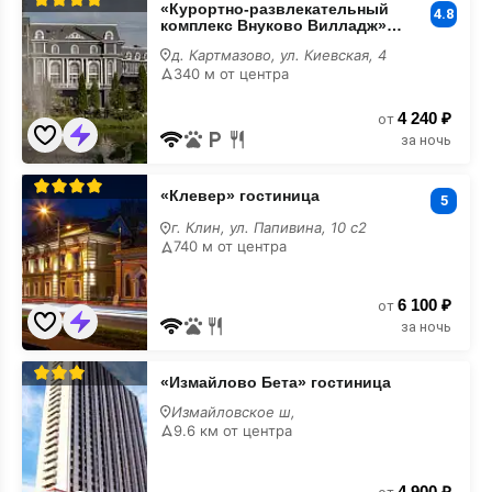
«Курортно-развлекательный
развлекательный
4.8
комплекс Внуково Вилладж»
комплекс
★★★★ отель
Внуково
д. Картмазово, ул. Киевская, 4
Вилладж»
340 м от центра
★★★★
отель
4 240 ₽
шведский
от
стол
за ночь
«Клевер»
«Клевер» гостиница
гостиница
5
шведский
г. Клин, ул. Папивина, 10 с2
стол
740 м от центра
6 100 ₽
от
за ночь
«Измайлово
«Измайлово Бета» гостиница
Бета»
гостиница
Измайловское ш,
шведский
9.6 км от центра
стол
4 900 ₽