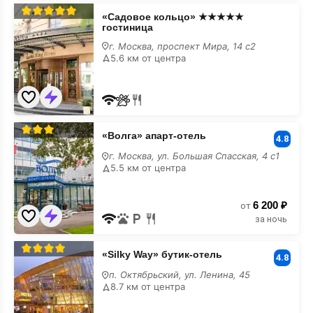
«Садовое
«Садовое кольцо» ★★★★★
кольцо»
гостиница
★★★★★
гостиница
г. Москва, проспект Мира, 14 с2
шведский
5.6 км от центра
стол
«Волга»
«Волга» апарт-отель
апарт-
4.8
отель
г. Москва, ул. Большая Спасская, 4 с1
шведский
5.5 км от центра
стол
6 200 ₽
от
за ночь
«Silky
«Silky Way» бутик-отель
Way»
4.8
бутик-
п. Октябрьский, ул. Ленина, 45
отель
8.7 км от центра
шведский
стол