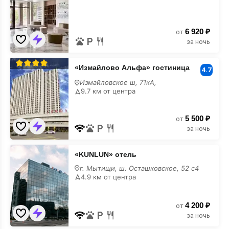
6 920 ₽
от
за ночь
«Измайлово
«Измайлово Альфа» гостиница
Альфа»
4.7
гостиница
Измайловское ш, 71кА,
шведский
9.7 км от центра
стол
5 500 ₽
от
за ночь
«KUNLUN»
«KUNLUN» отель
отель
шведский
г. Мытищи, ш. Осташковское, 52 с4
стол
4.9 км от центра
4 200 ₽
от
за ночь