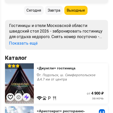
Сегодня
Завтра
Выходные
Гостиницы и отели Московской области
шведский стол 2026 - забронировать гостиницу
для отдыха недорого. Снять номер посуточно -
отели в Московской области. Лучшие цены,
Показать ещё
отзывы, фото, карта, телефоны, адреса. Аренда
без посредников. Официальный сайт, большой
Каталог
выбор.
«Джунгли»
«Джунгли» гостиница
гостиница
шведский
г. Подольск, ш. Симферопольское
стол
4.7 км от центра
4 900 ₽
от
за ночь
«Аристократ»
«Аристократ» ресторанно-
ресторанно-
4.8