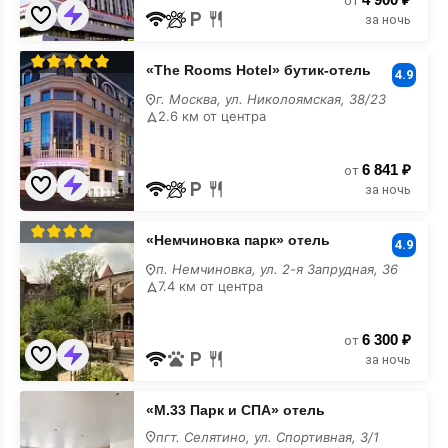
от
за ночь
«The
«The Rooms Hotel» бутик-отель
Rooms
4.9
Hotel»
г. Москва, ул. Николоямская, 38/23
бутик-
2.6 км от центра
отель
шведский
стол
6 841 ₽
от
за ночь
«Немчиновка
«Немчиновка парк» отель
парк»
4.9
отель
п. Немчиновка, ул. 2-я Запрудная, 36
шведский
7.4 км от центра
стол
6 300 ₽
от
за ночь
«М.33 Парк и СПА» отель
пгт. Селятино, ул. Спортивная, 3/1