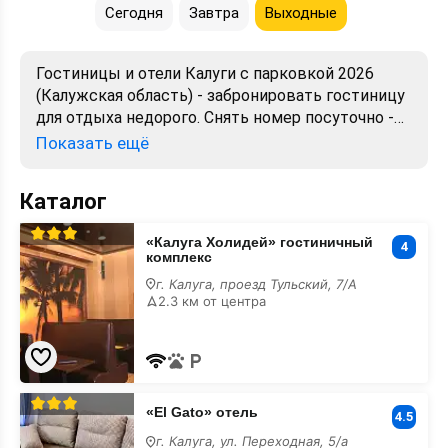
Сегодня
Завтра
Выходные
Гостиницы и отели Калуги с парковкой 2026
(Калужская область) - забронировать гостиницу
для отдыха недорого. Снять номер посуточно -
отели в Калуге. Лучшие цены, отзывы, фото,
Показать ещё
карта, телефоны, адреса. Аренда без
посредников. Официальный сайт, большой
Каталог
выбор.
«Калуга
«Калуга Холидей» гостиничный
Холидей»
4
комплекс
гостиничный
комплекс
г. Калуга, проезд Тульский, 7/А
с
2.3 км от центра
парковкой
«El
«El Gato» отель
Gato»
4.5
отель
г. Калуга, ул. Переходная, 5/а