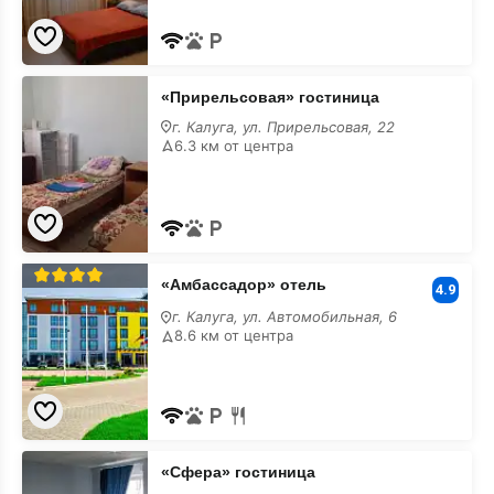
«Прирельсовая»
«Прирельсовая» гостиница
гостиница
с
г. Калуга, ул. Прирельсовая, 22
парковкой
6.3 км от центра
«Амбассадор»
«Амбассадор» отель
отель
4.9
с
г. Калуга, ул. Автомобильная, 6
парковкой
8.6 км от центра
«Сфера»
«Сфера» гостиница
гостиница