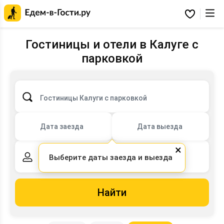
Главная
страница
Избранное
Едем-
в-
Гости.ру
Гостиницы и отели в Калуге с
парковкой
Гостиницы Калуги с парковкой
Дата заезда
Дата выезда
×
Выберите даты заезда и выезда
2 взрослых,
0 детей
Найти