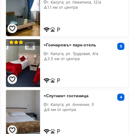
с
г. Калуга, ул. Никитина, 12/а
парковкой
1.1 км от центра
«Гончаровъ»
«Гончаровъ» парк-отель
парк-
5
отель
г. Калуга, ул. Трудовая, 4/а
с
3.5 км от центра
парковкой
«Спутник»
«Спутник» гостиница
гостиница
4
с
г. Калуга, ул. Анненки, 5
парковкой
6 км от центра