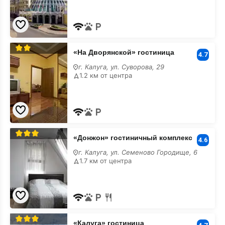
с
парковкой
«На
«На Дворянской» гостиница
Дворянской»
4.7
гостиница
г. Калуга, ул. Суворова, 29
с
1.2 км от центра
парковкой
«Донжон»
«Донжон» гостиничный комплекс
гостиничный
4.6
комплекс
г. Калуга, ул. Семеново Городище, 6
с
1.7 км от центра
парковкой
«Калуга»
«Калуга» гостиница