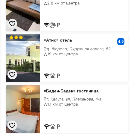
с
2.8 км от центра
парковкой
«Атис»
«Атис» отель
отель
4.5
с
д. Жерело, Окружная дорога, 52,
парковкой
19 км от центра
«Баден-
«Баден-Баден» гостиница
Баден»
гостиница
г. Калуга, ул. Плеханова, 4/а
с
1.1 км от центра
парковкой