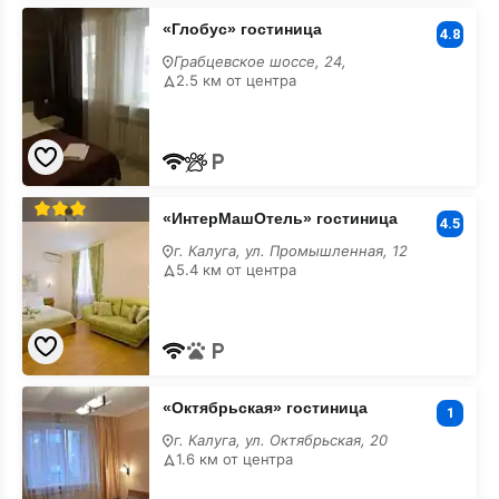
«Глобус»
«Глобус» гостиница
гостиница
4.8
с
Грабцевское шоссе, 24,
парковкой
2.5 км от центра
«ИнтерМашОтель»
«ИнтерМашОтель» гостиница
гостиница
4.5
с
г. Калуга, ул. Промышленная, 12
парковкой
5.4 км от центра
«Октябрьская»
«Октябрьская» гостиница
гостиница
1
с
г. Калуга, ул. Октябрьская, 20
парковкой
1.6 км от центра