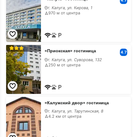
гостиница
4.7
с
г. Калуга, ул. Кирова, 1
парковкой
970 м от центра
«Приокская»
«Приокская» гостиница
гостиница
4.7
с
г. Калуга, ул. Суворова, 132
парковкой
250 м от центра
«Калужский
«Калужский двор» гостиница
двор»
гостиница
г. Калуга, ул. Тарутинская, 8
с
4.2 км от центра
парковкой