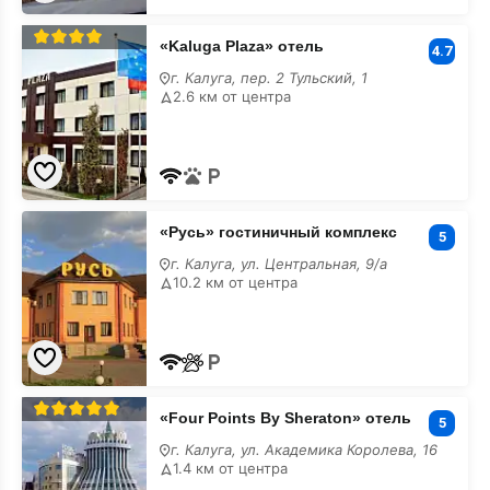
«Kaluga
«Kaluga Plaza» отель
Plaza»
4.7
отель
г. Калуга, пер. 2 Тульский, 1
с
2.6 км от центра
парковкой
«Русь»
«Русь» гостиничный комплекс
гостиничный
5
комплекс
г. Калуга, ул. Центральная, 9/а
с
10.2 км от центра
парковкой
«Four
«Four Points By Sheraton» отель
Points
5
By
г. Калуга, ул. Академика Королева, 16
Sheraton»
1.4 км от центра
отель