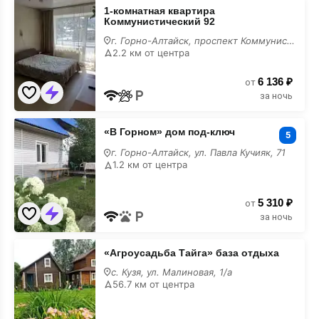
1-
1-комнатная квартира
комнатная
Коммунистический 92
квартира
Коммунистический
г. Горно-Алтайск, проспект Коммунистический, 92
92
2.2 км от центра
лучшие
6 136 ₽
от
за ночь
«В
«В Горном» дом под-ключ
Горном»
5
дом
г. Горно-Алтайск, ул. Павла Кучияк, 71
под-
1.2 км от центра
ключ
лучшие
5 310 ₽
от
за ночь
«Агроусадьба
«Агроусадьба Тайга» база отдыха
Тайга»
база
с. Кузя, ул. Малиновая, 1/а
отдыха
56.7 км от центра
лучшие