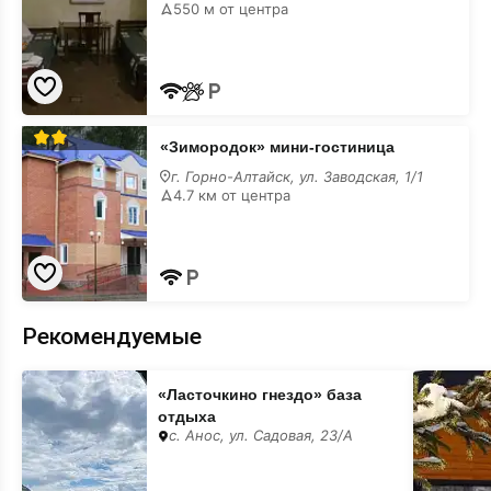
550 м от центра
«Зимородок»
«Зимородок» мини-гостиница
мини-
гостиница
г. Горно-Алтайск, ул. Заводская, 1/1
лучшие
4.7 км от центра
Рекомендуемые
«Ласточкино
«Forest
«Ласточкино гнездо» база
гнездо»
Green»
база
гостинич
отдыха
отдыха
комплекс
с. Анос, ул. Садовая, 23/А