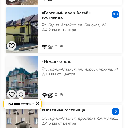
«Гостиный
«Гостиный двор Алтай»
двор
4.7
гостиница
Алтай»
гостиница
г. Горно-Алтайск, ул. Бийская, 23
лучшие
4.2 км от центра
«Игман»
«Игман» отель
отель
лучшие
г. Горно-Алтайск, ул. Чорос-Гуркина, 71
1.3 км от центра
×
Лучший сервис!
«Платина»
«Платина» гостиница
гостиница
5
лучшие
г. Горно-Алтайск, проспект Коммунистический, 196/2
4.5 км от центра