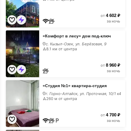
лучшие
4 602 ₽
от
за ночь
«Комфорт
«Комфорт в лесу» дом под-ключ
в
лесу»
с. Кызыл-Озек, ул. Берёзовая, 9
дом
8.1 км от центра
под-
ключ
лучшие
8 960 ₽
от
за ночь
«Студия
«Студия №1» квартира-студия
№1»
квартира-
г. Горно-Алтайск, ул. Проточная, 10/1 к4
студия
260 м от центра
лучшие
4 700 ₽
от
за ночь