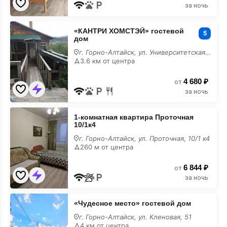
за ночь
«КАНТРИ
«КАНТРИ ХОМСТЭЙ» гостевой
ХОМСТЭЙ»
5
дом
гостевой
дом
г. Горно-Алтайск, ул. Университетская, 9
лучшие
3.6 км от центра
4 680 ₽
от
за ночь
1-
1-комнатная квартира Проточная
комнатная
10/1к4
квартира
Проточная
г. Горно-Алтайск, ул. Проточная, 10/1 к4
10/1к4
260 м от центра
лучшие
6 844 ₽
от
за ночь
«Чудесное
«Чудесное место» гостевой дом
место»
гостевой
г. Горно-Алтайск, ул. Кленовая, 51
дом
4 км от центра