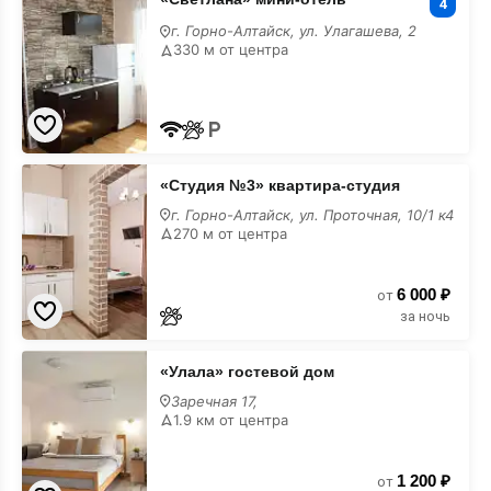
мини-
4
отель
г. Горно-Алтайск, ул. Улагашева, 2
лучшие
330 м от центра
«Студия
«Студия №3» квартира-студия
№3»
квартира-
г. Горно-Алтайск, ул. Проточная, 10/1 к4
студия
270 м от центра
лучшие
6 000 ₽
от
за ночь
«Улала»
«Улала» гостевой дом
гостевой
дом
Заречная 17,
лучшие
1.9 км от центра
1 200 ₽
от