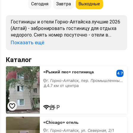
Сегодня
Завтра
Выходные
Гостиницы и отели Горно-Алтайска лучшие 2026
(Алтай) - забронировать гостиницу для отдыха
недорого. Снять номер посуточно - отели в
Горно-Алтайске. Лучшие цены, отзывы, фото,
Показать ещё
карта, телефоны, адреса. Аренда без
посредников. Официальный сайт, большой
Каталог
выбор.
«Рыжий
«Рыжий пес» гостиница
пес»
4.7
гостиница
г. Горно-Алтайск, пер. Промышленный, 14/1
лучшие
4.7 км от центра
«Chicago»
«Chicago» отель
отель
лучшие
г. Горно-Алтайск, ул. Северная, 2/1