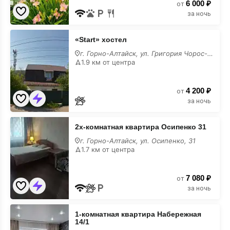
6 000 ₽
от
за ночь
«Start»
«Start» хостел
хостел
лучшие
г. Горно-Алтайск, ул. Григория Чорос-Гуркина, 119
1.9 км от центра
4 200 ₽
от
за ночь
2х-
2х-комнатная квартира Осипенко 31
комнатная
квартира
г. Горно-Алтайск, ул. Осипенко, 31
Осипенко
1.7 км от центра
31
лучшие
7 080 ₽
от
за ночь
1-
1-комнатная квартира Набережная
комнатная
14/1
квартира