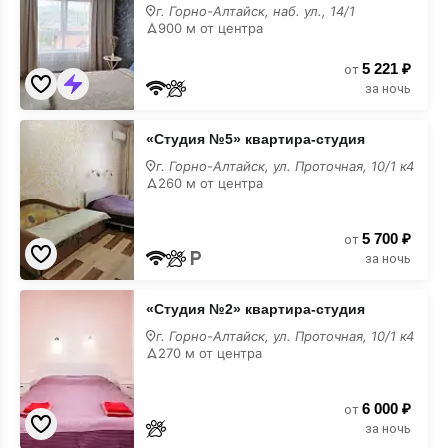
Набережная
г. Горно-Алтайск, наб. ул., 14/1
14/1
900 м от центра
лучшие
5 221 ₽
от
за ночь
«Студия
«Студия №5» квартира-студия
№5»
квартира-
г. Горно-Алтайск, ул. Проточная, 10/1 к4
студия
260 м от центра
лучшие
5 700 ₽
от
за ночь
«Студия
«Студия №2» квартира-студия
№2»
квартира-
г. Горно-Алтайск, ул. Проточная, 10/1 к4
студия
270 м от центра
лучшие
6 000 ₽
от
за ночь