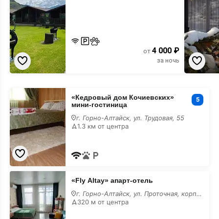
4 000 ₽
от
за ночь
«Кедровый
«Кедровый дом Кочиевских»
дом
5
мини-гостиница
Кочиевских»
мини-
г. Горно-Алтайск, ул. Трудовая, 55
гостиница
1.3 км от центра
лучшие
«Fly
«Fly Altay» апарт-отель
Altay»
апарт-
г. Горно-Алтайск, ул. Проточная, корп. 3
отель
320 м от центра
лучшие