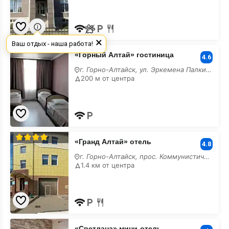
×
Ваш отдых - наша работа!
«Горный
«Горный Алтай» гостиница
Алтай»
4.6
гостиница
г. Горно-Алтайск, ул. Эркемена Палкина, 5
лучшие
200 м от центра
«Гранд
«Гранд Алтай» отель
Алтай»
4.8
отель
г. Горно-Алтайск, прос. Коммунистический, 68,
лучшие
1.4 км от центра
«Светлана»
«Светлана» мини-отель