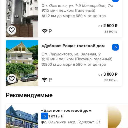
дом
п. Ольгинка, ул. 1-й Микрорайон, 7/а
с
15 мин пешком (Галечный)
бассейном
1.2 км до моря
680 м от центра
2 500 ₽
от
за ночь
«Дубовая
«Дубовая Роща» гостевой дом
Роща»
5
гостевой
п. Лермонтово, ул. Зеленая, 9
дом
10 мин пешком (Песчано-галечный)
с
800 м до моря
580 м от центра
бассейном
3 000 ₽
от
за ночь
Рекомендуемые
«Бастион»
Место
«Бастион» гостевой дом
гостевой
для
дом
вашего
5
1 отзыв
баннера
с. Ольгинка, мкр. Горизонт, 31,