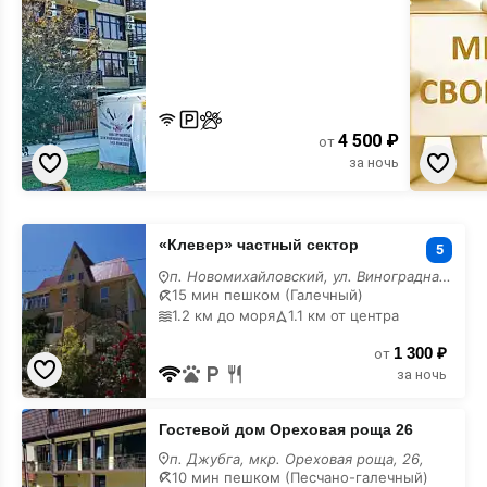
4 500 ₽
от
за ночь
«Клевер»
«Клевер» частный сектор
частный
5
сектор
п. Новомихайловский, ул. Виноградная, 11
с
15 мин пешком (Галечный)
бассейном
1.2 км до моря
1.1 км от центра
1 300 ₽
от
за ночь
Гостевой
Гостевой дом Ореховая роща 26
дом
Ореховая
п. Джубга, мкр. Ореховая роща, 26,
роща
10 мин пешком (Песчано-галечный)
26