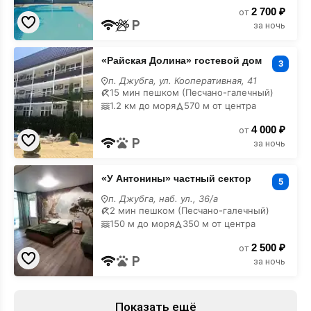
2 700 ₽
от
за ночь
«Райская
«Райская Долина» гостевой дом
Долина»
3
гостевой
п. Джубга, ул. Кооперативная, 41
дом
15 мин пешком (Песчано-галечный)
с
1.2 км до моря
570 м от центра
бассейном
4 000 ₽
от
за ночь
«У
«У Антонины» частный сектор
Антонины»
5
частный
п. Джубга, наб. ул., 36/а
сектор
2 мин пешком (Песчано-галечный)
с
150 м до моря
350 м от центра
бассейном
2 500 ₽
от
за ночь
Показать ещё