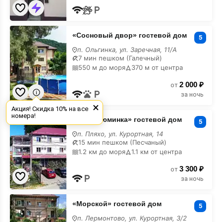
«Сосновый
«Сосновый двор» гостевой дом
двор»
5
гостевой
п. Ольгинка, ул. Заречная, 11/А
дом
7 мин пешком (Галечный)
с
550 м до моря
370 м от центра
бассейном
2 000 ₽
от
за ночь
×
Акция! Скидка 10% на все
«Акваизюминка»
номера!
«Акваизюминка» гостевой дом
гостевой
5
дом
п. Пляхо, ул. Курортная, 14
с
15 мин пешком (Песчаный)
бассейном
1.2 км до моря
1.1 км от центра
3 300 ₽
от
за ночь
«Морской»
«Морской» гостевой дом
гостевой
5
дом
п. Лермонтово, ул. Курортная, 3/2
с