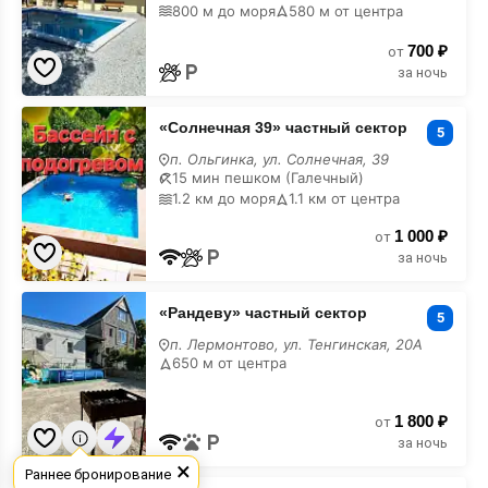
800 м до моря
580 м от центра
с
бассейном
700 ₽
от
за ночь
«Солнечная
«Солнечная 39» частный сектор
39»
5
частный
п. Ольгинка, ул. Солнечная, 39
сектор
15 мин пешком (Галечный)
с
1.2 км до моря
1.1 км от центра
бассейном
1 000 ₽
от
за ночь
«Рандеву»
«Рандеву» частный сектор
частный
5
сектор
п. Лермонтово, ул. Тенгинская, 20А
с
650 м от центра
бассейном
1 800 ₽
от
за ночь
×
Раннее бронирование
«Анна»