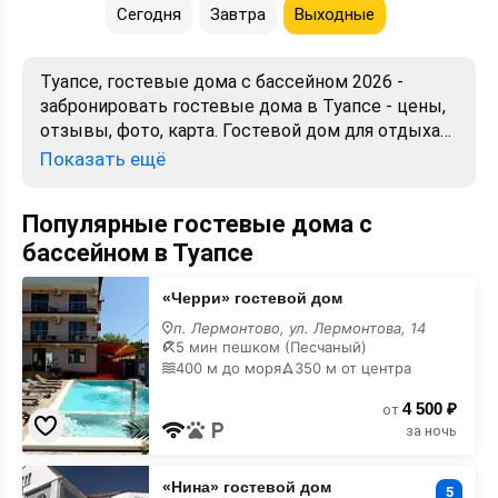
Сегодня
Завтра
Выходные
Туапсе, гостевые дома с бассейном 2026 -
забронировать гостевые дома в Туапсе - цены,
отзывы, фото, карта. Гостевой дом для отдыха
посуточно недорого - снять номер, комнату без
Показать ещё
посредников. Официальный сайт.
Популярные гостевые дома с
бассейном в Туапсе
«Черри»
«Черри» гостевой дом
гостевой
дом
п. Лермонтово, ул. Лермонтова, 14
с
5 мин пешком (Песчаный)
бассейном
400 м до моря
350 м от центра
4 500 ₽
от
за ночь
«Нина»
«Нина» гостевой дом
гостевой
5