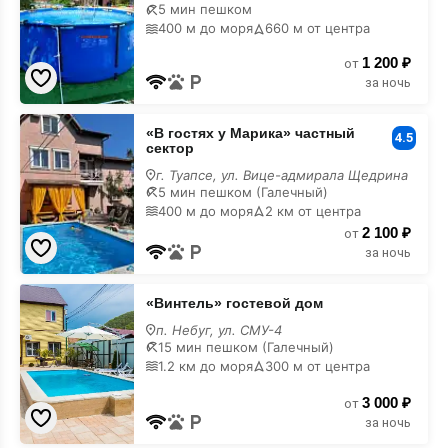
5 мин пешком
бассейном
400 м до моря
660 м от центра
1 200 ₽
от
за ночь
«В
«В гостях у Марика» частный
гостях
4.5
сектор
у
Марика»
г. Туапсе, ул. Вице-адмирала Щедрина
частный
5 мин пешком (Галечный)
сектор
400 м до моря
2 км от центра
с
2 100 ₽
бассейном
от
за ночь
«Винтель»
«Винтель» гостевой дом
гостевой
дом
п. Небуг, ул. СМУ-4
с
15 мин пешком (Галечный)
бассейном
1.2 км до моря
300 м от центра
3 000 ₽
от
за ночь