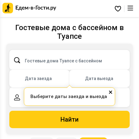
Главная
страница
Избранное
Едем-
в-
Гости.ру
Гостевые дома с бассейном в
Туапсе
Гостевые дома Туапсе с бассейном
Дата заезда
Дата выезда
×
Выберите даты заезда и выезда
2 взрослых,
0 детей
Найти