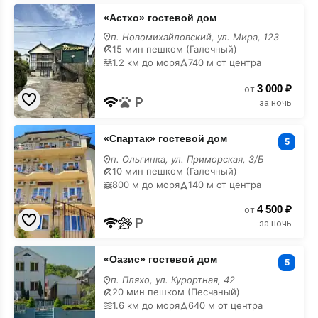
«Астхо»
«Астхо» гостевой дом
гостевой
дом
п. Новомихайловский, ул. Мира, 123
с
15 мин пешком (Галечный)
бассейном
1.2 км до моря
740 м от центра
3 000 ₽
от
за ночь
«Спартак»
«Спартак» гостевой дом
гостевой
5
дом
п. Ольгинка, ул. Приморская, 3/Б
с
10 мин пешком (Галечный)
бассейном
800 м до моря
140 м от центра
4 500 ₽
от
за ночь
«Оазис»
«Оазис» гостевой дом
гостевой
5
дом
п. Пляхо, ул. Курортная, 42
с
20 мин пешком (Песчаный)
бассейном
1.6 км до моря
640 м от центра