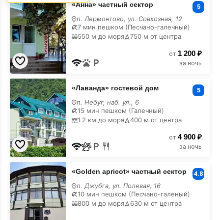
«Анна» частный сектор
частный
5
сектор
п. Лермонтово, ул. Совхозная, 12
с
7 мин пешком (Песчано-галечный)
бассейном
550 м до моря
750 м от центра
1 200 ₽
от
за ночь
«Лаванда»
«Лаванда» гостевой дом
гостевой
5
дом
п. Небуг, наб. ул., 6
с
15 мин пешком (Галечный)
бассейном
1.2 км до моря
400 м от центра
4 900 ₽
от
за ночь
«Golden
«Golden apricot» частный сектор
apricot»
4.8
частный
п. Джубга, ул. Полевая, 16
сектор
10 мин пешком (Песчано-галеный)
с
800 м до моря
630 м от центра
бассейном