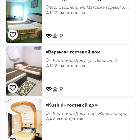
гостевой
дом
пос. Овощной, ул. Максима Горького, 43/1
недорого
12.2 км от центра
«Варакса»
«Варакса» гостевой дом
гостевой
дом
г. Ростов-на-Дону, ул. Липовая, 5
недорого
12.8 км от центра
«Kushiri»
«Kushiri» гостевой дом
гостевой
дом
г. Ростов-на-Дону, пер. Железнодорожный Верхний, 31
недорого
4.8 км от центра