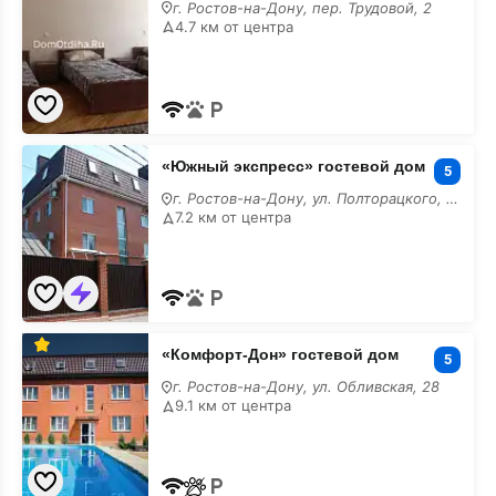
гостевой
г. Ростов-на-Дону, пер. Трудовой, 2
дом
4.7 км от центра
недорого
«Южный
«Южный экспресс» гостевой дом
экспресс»
5
гостевой
г. Ростов-на-Дону, ул. Полторацкого, 98
дом
7.2 км от центра
недорого
«Комфорт-
«Комфорт-Дон» гостевой дом
Дон»
5
гостевой
г. Ростов-на-Дону, ул. Обливская, 28
дом
9.1 км от центра
недорого