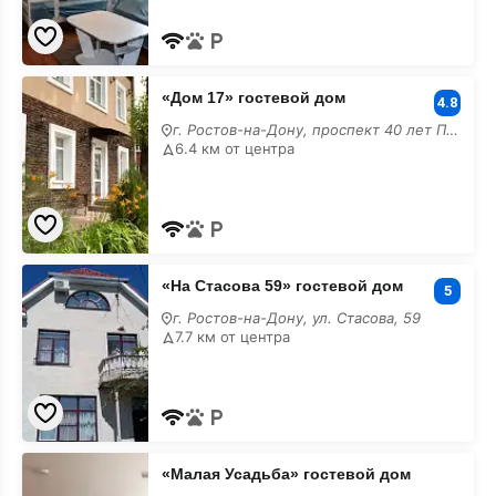
«Дом
«Дом 17» гостевой дом
17»
4.8
гостевой
г. Ростов-на-Дону, проспект 40 лет Победы, 17
дом
6.4 км от центра
недорого
«На
«На Стасова 59» гостевой дом
Стасова
5
59»
г. Ростов-на-Дону, ул. Стасова, 59
гостевой
7.7 км от центра
дом
недорого
«Малая
«Малая Усадьба» гостевой дом
Усадьба»