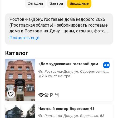
Сегодня
Завтра
Выходные
Ростов-на-Дону, гостевые дома недорого 2026
(Ростовская область) - забронировать гостевые
дома в Ростове-на-Дону - цены, отзывы, фото,
карта. Гостевой дом для отдыха посуточно
Показать ещё
недорого - снять номер, комнату без
посредников. Официальный сайт.
Каталог
«Дом
«Дом художника» гостевой дом
художника»
4.8
гостевой
г. Ростов-на-Дону, ул. Серафимовича, 17/а
дом
2.6 км от центра
недорого
Частный
Частный сектор Береговая 63
сектор
Береговая
г. Ростов-на-Дону, ул. Береговая, 63