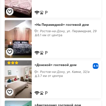
«На
«На Пирамидной» гостевой дом
Пирамидной»
гостевой
г. Ростов-на-Дону, ул. Пирамидная, 29
дом
6.1 км от центра
недорого
«Донской»
«Донской» гостевой дом
гостевой
4.9
дом
г. Ростов-на-Дону, ул. Каяни, 32/а
недорого
3.7 км от центра
«Амстердам»
«Амстердам» гостевой дом