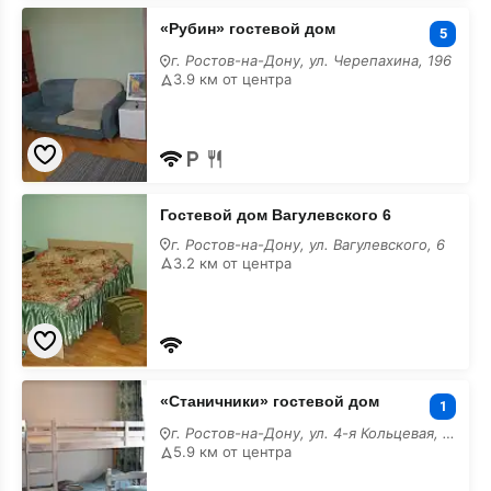
«Рубин»
«Рубин» гостевой дом
гостевой
5
дом
г. Ростов-на-Дону, ул. Черепахина, 196
недорого
3.9 км от центра
Гостевой
Гостевой дом Вагулевского 6
дом
Вагулевского
г. Ростов-на-Дону, ул. Вагулевского, 6
6
3.2 км от центра
недорого
«Станичники»
«Станичники» гостевой дом
гостевой
1
дом
г. Ростов-на-Дону, ул. 4-я Кольцевая, 49
недорого
5.9 км от центра