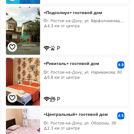
«Подсолнух»
«Подсолнух» гостевой дом
гостевой
дом
г. Ростов-на-Дону, ул. Варфоломеева, 59
недорого
4.3 км от центра
«Ревиталь»
«Ревиталь» гостевой дом
гостевой
4.8
дом
г. Ростов-на-Дону, ул. Нариманова, 60
недорого
6.8 км от центра
«Центральный»
«Центральный» гостевой дом
гостевой
4.5
дом
г. Ростов-на-Дону, ул. Обороны, 36
недорого
2.3 км от центра