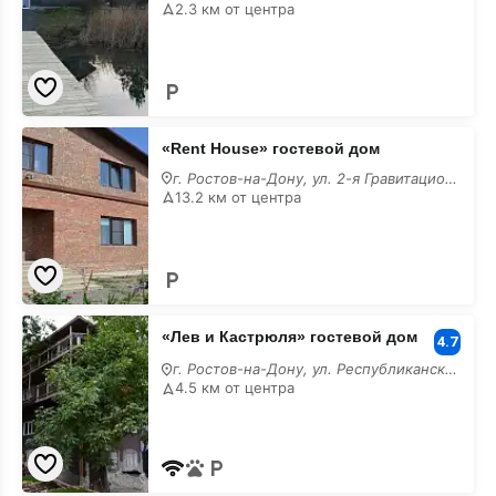
63
2.3 км от центра
недорого
«Rent
«Rent House» гостевой дом
House»
гостевой
г. Ростов-на-Дону, ул. 2-я Гравитационая, 13
дом
13.2 км от центра
недорого
«Лев
«Лев и Кастрюля» гостевой дом
и
4.7
Кастрюля»
г. Ростов-на-Дону, ул. Республиканская, 76
гостевой
4.5 км от центра
дом
недорого