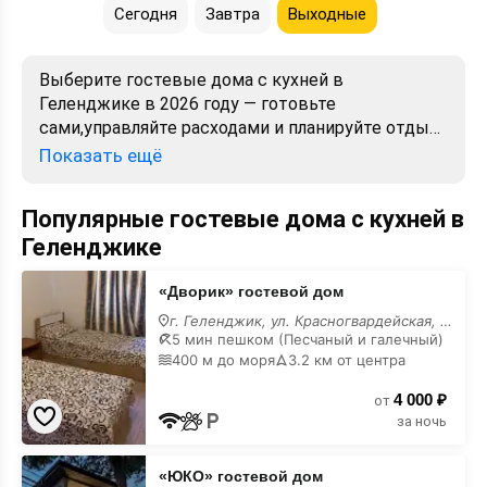
Сегодня
Завтра
Выходные
Выберите гостевые дома с кухней в
Геленджике в 2026 году — готовьте
сами,управляйте расходами и планируйте отдых
в удобном ритме.Варианты от 600 рублей за
Показать ещё
ночь,оснащение кухни и условия проживания
указаны заранее.
Популярные гостевые дома с кухней в
Геленджике
«Дворик»
«Дворик» гостевой дом
гостевой
дом
г. Геленджик, ул. Красногвардейская, 43
с
5 мин пешком (Песчаный и галечный)
кухней
400 м до моря
3.2 км от центра
4 000 ₽
от
за ночь
«ЮКО»
«ЮКО» гостевой дом
гостевой