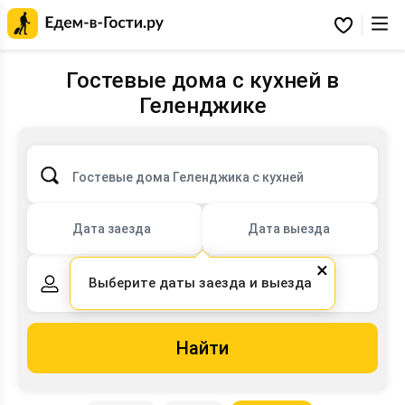
Главная
страница
Избранное
Едем-
в-
Гости.ру
Гостевые дома с кухней в
Геленджике
Гостевые дома Геленджика с кухней
Дата заезда
Дата выезда
×
Выберите даты заезда и выезда
2 взрослых,
0 детей
Найти