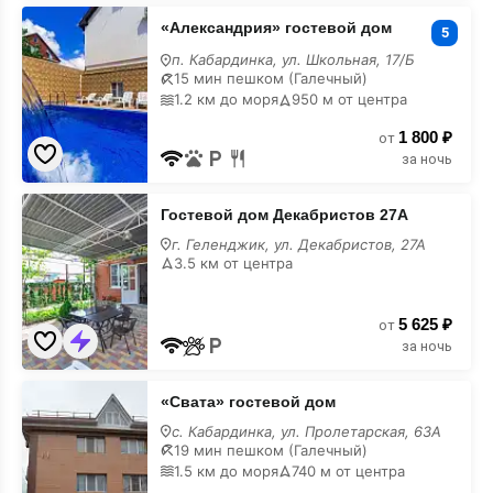
«Александрия»
«Александрия» гостевой дом
гостевой
5
дом
п. Кабардинка, ул. Школьная, 17/Б
с
15 мин пешком (Галечный)
кухней
1.2 км до моря
950 м от центра
1 800 ₽
от
за ночь
Гостевой
Гостевой дом Декабристов 27А
дом
Декабристов
г. Геленджик, ул. Декабристов, 27А
27А
3.5 км от центра
с
кухней
5 625 ₽
от
за ночь
«Свата»
«Свата» гостевой дом
гостевой
дом
с. Кабардинка, ул. Пролетарская, 63А
с
19 мин пешком (Галечный)
кухней
1.5 км до моря
740 м от центра