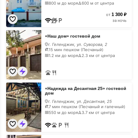
800 м до моря
600 м от центра
1 300 ₽
от
за ночь
«Наш
«Наш дом» гостевой дом
дом»
гостевой
г. Геленджик, ул. Суворова, 2
дом
15 мин пешком (Песчаный)
с
1.2 км до моря
2.3 км от центра
кухней
«Надежда
«Надежда на Десантная 25» гостевой
на
дом
Десантная
25»
г. Геленджик, ул. Десантная, 25
гостевой
7 мин пешком (Песчаный и галечный)
дом
550 м до моря
3.7 км от центра
с
кухней
«Маслена»