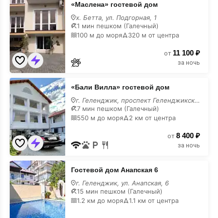
«Маслена» гостевой дом
гостевой
дом
х. Бетта, ул. Подгорная, 1
с
1 мин пешком (Галечный)
кухней
100 м до моря
320 м от центра
11 100 ₽
от
за ночь
«Бали
«Бали Вилла» гостевой дом
Вилла»
гостевой
г. Геленджик, проспект Геленджикский, 85
дом
7 мин пешком (Галечный)
с
550 м до моря
2 км от центра
кухней
8 400 ₽
от
за ночь
Гостевой
Гостевой дом Анапская 6
дом
Анапская
г. Геленджик, ул. Анапская, 6
6
15 мин пешком (Галечный)
с
1.2 км до моря
1.1 км от центра
кухней