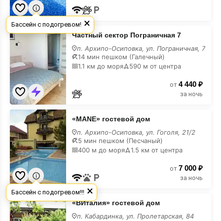
×
Бассейн с подогревом!
Частный
Частный сектор Пограничная 7
сектор
Пограничная
п. Архипо-Осиповка, ул. Пограничная, 7
7
14 мин пешком (Галечный)
с
1.1 км до моря
590 м от центра
кухней
4 440 ₽
от
за ночь
«MANE»
«MANE» гостевой дом
гостевой
дом
п. Архипо-Осиповка, ул. Гоголя, 21/2
с
5 мин пешком (Песчаный)
кухней
400 м до моря
1.5 км от центра
7 000 ₽
от
за ночь
×
Бассейн с подогревом!!!
«ВИталия»
«ВИталия» гостевой дом
гостевой
дом
п. Кабардинка, ул. Пролетарская, 84
с