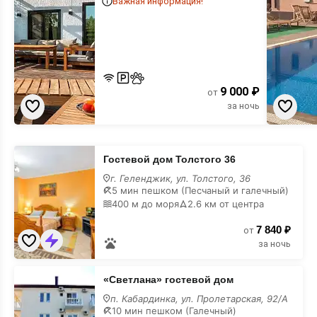
Важная информация!
9 000 ₽
от
за ночь
Гостевой
Гостевой дом Толстого 36
дом
Толстого
г. Геленджик, ул. Толстого, 36
36
5 мин пешком (Песчаный и галечный)
с
400 м до моря
2.6 км от центра
кухней
7 840 ₽
от
за ночь
«Светлана»
«Светлана» гостевой дом
гостевой
дом
п. Кабардинка, ул. Пролетарская, 92/А
с
10 мин пешком (Галечный)
кухней