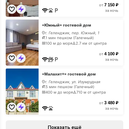
7 150 ₽
от
за ночь
«Южный»
«Южный» гостевой дом
гостевой
дом
г. Геленджик, пер. Южный, 1
с
1 мин пешком (Галечный)
кухней
100 м до моря
2.7 км от центра
4 100 ₽
от
за ночь
«Малахит+»
«Малахит+» гостевой дом
гостевой
дом
г. Геленджик, ул. Изумрудная
с
5 мин пешком (Галечный)
кухней
400 м до моря
710 м от центра
3 480 ₽
от
за ночь
Показать ещё