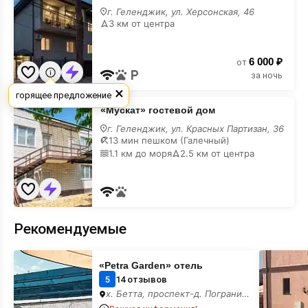
дом
г. Геленджик, ул. Херсонская, 46
с
3 км от центра
кухней
6 000 ₽
от
за ночь
×
горящее предложение
«Мускат»
«Мускат» гостевой дом
гостевой
дом
г. Геленджик, ул. Красных Партизан, 36
с
13 мин пешком (Галечный)
кухней
1.1 км до моря
2.5 км от центра
Рекомендуемые
«Petra
«Helen»
«Petra Garden» отель
Garden»
частный
отель
сектор
5
14 отзывов
х. Бетта, проспект-д. Пограничный, 11