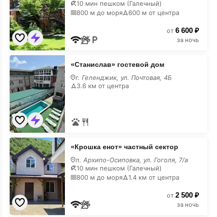
10 мин пешком (Галечный)
кухней
800 м до моря
600 м от центра
6 600 ₽
от
за ночь
«Станислав»
«Станислав» гостевой дом
гостевой
дом
г. Геленджик, ул. Почтовая, 4Б
с
3.6 км от центра
кухней
«Крошка
«Крошка енот» частный сектор
енот»
частный
п. Архипо-Осиповка, ул. Гоголя, 7/а
сектор
10 мин пешком (Галечный)
с
800 м до моря
1.4 км от центра
кухней
2 500 ₽
от
за ночь