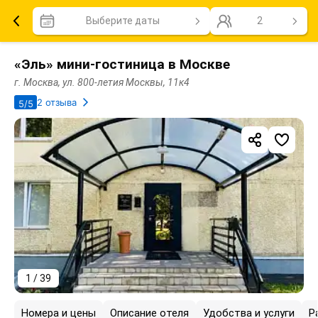
Выберите даты
2
«Эль» мини-гостиница в Москве
г. Москва, ул. 800-летия Москвы, 11к4
2 отзыва
5/5
1 / 39
Номера и цены
Описание отеля
Удобства и услуги
Р