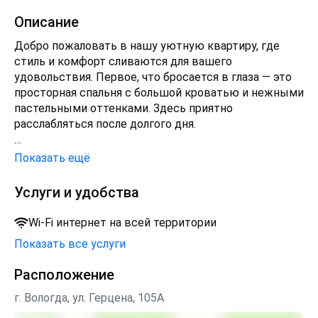
Описание
Добро пожаловать в нашу уютную квартиру, где
стиль и комфорт сливаются для вашего
удовольствия. Первое, что бросается в глаза — это
просторная спальня с большой кроватью и нежными
пастельными оттенками. Здесь приятно
расслабляться после долгого дня.
В гостиной вас ждет удобный диван, рядом стоит
Показать ещё
телевизор, чтобы вы могли насладиться любимыми
фильмами или шоу. Большое окно заливает комнату
Услуги и удобства
естественным светом, создавая приятную
атмосферу.
Wi-Fi интернет на всей территории
Показать все услуги
Кухонная зона идеальна для домашнего кулинарного
творчества. Элегантные шкафы, современная
Расположение
бытовая техника и обеденный стол — всё, что нужно
для того, чтобы приготовить и насладиться вкусной
г. Вологда, ул. Герцена, 105А
едой в кругу близких.