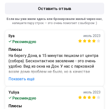
Оставить отзыв
Если вы уже жили здесь или бронировали жильё через нас
,
напишите пару строк — это очень помогает с выбором :)
Ilya
июль 2023
Рекомендую
Плюсы
На берегу Дона, в 15 минутах пешком от центра 
(собора). Бесконтактное заселение - это очень 
удобно. Вид из окна на Дон. У нас с парковкой 
возле дома проблем не было, но в качестве 
альтернативы есть платные парковки рядом.
Показать ещё
Минусы
Не хватало комплекта постельного белья, хотя 
Yuliya
июль 2023
количество гостей было указано при 
Рекомендую
бронировании. Заселялись в 22.30, так в этот 
Плюсы
день никто его и не донес, одному пришлось 