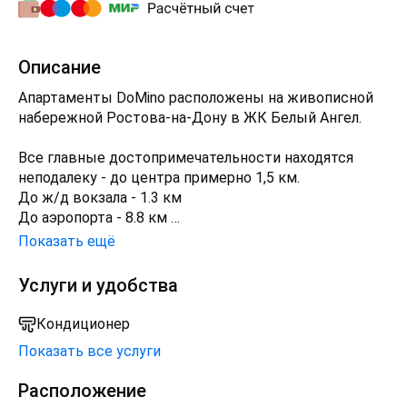
Описание
Апартаменты DoMino расположены на живописной
набережной Ростова-на-Дону в ЖК Белый Ангел.
Все главные достопримечательности находятся
неподалеку - до центра примерно 1,5 км.
До ж/д вокзала - 1.3 км
До аэропорта - 8.8 км
Показать ещё
В ЖК есть всё, что вам может понадобиться -
банкоматы, аптека, супермаркет, кофейня и даже
Услуги и удобства
салон красоты.
На территории вы найдете зону отдыха и детскую
Кондиционер
площадку, а также ресторан.
Показать все услуги
В каждом номере есть кондиционер, стиральная
Расположение
машина, холодильник и телевизор, а ещё гостям