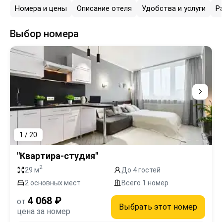
Номера и цены
Описание отеля
Удобства и услуги
Р
Выбор номера
1 / 20
"Квартира-студия"
2
29 м
До 4 гостей
2 основных мест
Всего 1 номер
4 068 ₽
от
Выбрать этот номер
цена за номер