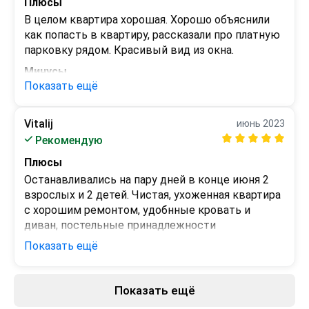
Плюсы
В целом квартира хорошая. Хорошо объяснили 
как попасть в квартиру, рассказали про платную 
парковку рядом. Красивый вид из окна.
Минусы
Показать ещё
Окна и полы грязные. Ребенок бегал по полу и 
через минут 5 ноги были чернющие. Это 
единственный недостаток.
Vitalij
июнь 2023
Рекомендую
Плюсы
Останавливались на пару дней в конце июня 2 
взрослых и 2 детей. Чистая, ухоженная квартира 
с хорошим ремонтом, удобнные кровать и 
диван, постельные принадлежности 

чистые, без дыр ипрочих недостатков,  
Показать ещё
прикольно сделан балкон. Все необходимое для 
проживания имеется, и главное все как 
новенькое. В доме магазины, банкоматы, аптеки 
Показать ещё
Минусы
детская площадка. В общем остались очень 