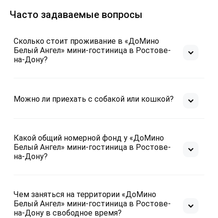
Номер обошелся нам со скидкой 20%, думали 
довольны проживанием.
повезло)) но оказалось по соседству ремонт 
Часто задаваемые вопросы
квартиры и звук перфоратора к исходу второго 
дня утомил, правда после 6 вечера работы 
Сколько стоит проживание в «ДоМино
завершались. Но это временное явление))
Белый Ангел» мини-гостиница в Ростове-
на-Дону?
Можно ли приехать с собакой или кошкой?
Какой общий номерной фонд у «ДоМино
Белый Ангел» мини-гостиница в Ростове-
на-Дону?
Чем заняться на территории «ДоМино
Белый Ангел» мини-гостиница в Ростове-
на-Дону в свободное время?