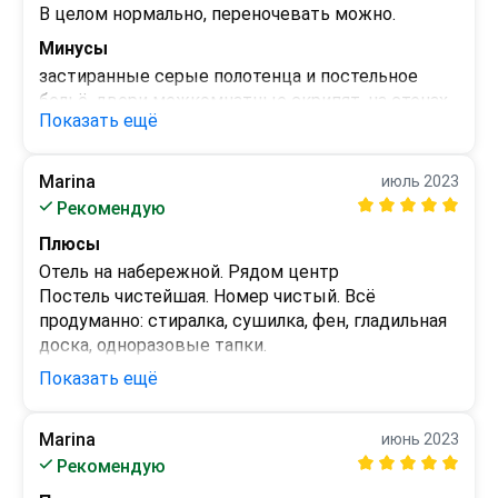
спать без белья. Интерьер весьма поношенный... 
В целом нормально, переночевать можно.
Были проблемы с горячей водой. Цена довольно 
Минусы
высока для такого качества обслуживания и 
застиранные серые полотенца и постельное 
апартаментов.
бельё, двери межкомнатные скрипят, на стенах 
Показать ещё
кое-где пятна. Исправьте пожалуйста и будет 
всё отлично.
Marina
июль 2023
Рекомендую
Плюсы
Отель на набережной. Рядом центр

Постель чистейшая. Номер чистый. Всё 
продуманно: стиралка, сушилка, фен, гладильная 
доска, одноразовые тапки.

Всё очень чисто.

Показать ещё
Встретили. Заселили. При проблемах с 
телевизором администратор оперативно прибыл 
Marina
июнь 2023
и решил вопрос.
Минусы
Рекомендую
 - 