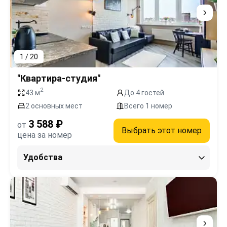
1 / 20
"Квартира-студия"
2
43 м
До 4 гостей
2 основных мест
Всего 1 номер
3 588 ₽
от
Выбрать этот номер
цена за номер
Удобства