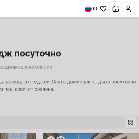
Сдать жи
Личн
RU
Избранное
едж посуточно
 Башкортостане
да домов, коттеджей. Снять домик для отдыха посуточно
м под-ключ от хозяина.
«Берёзовая