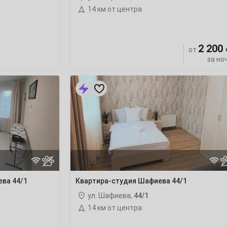
14 км от центра
2 200
от
за но
Квартира-
студия
Шафиева
44/1
ва 44/1
Квартира-студия Шафиева 44/1
ул. Шафиева,
44/1
14 км от центра