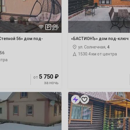
4
 Степной 56» дом под-
«БАСТИОНЪ» дом под-ключ
11
ул. Солнечная,
4
18
56
1530.4 км от центра
нтра
25
5 750 ₽
от
за ночь
«Бревенчатый
дом
1
АБЗАКОВО»
дом
8
под-
ключ
15