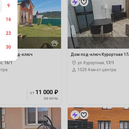
под-
9
ключ
Курортная
17/1
16
23
30
» дом под-ключ
Дом под-ключ Курортная 17
я,
16/1
ул. Курортная,
17/1
нтра
1529.4 км от центра
6
11 000 ₽
от
13
за ночь
20
«БАСТИОНЪ»
дом
под-
27
ключ