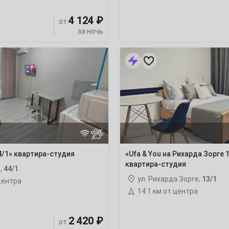
4 124 ₽
от
за ночь
«Ufa
2
&
You
9
на
Рихарда
Зорге
16
13/1»
квартира-
студия
23
30
/1» квартира-студия
«Ufa & You на Рихарда Зорге 
квартира-студия
,
44/1
ул. Рихарда Зорге,
13/1
центра
14.1 км от центра
6
2 420 ₽
от