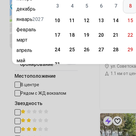
Ключ»
3
4
5
6
7
8
дом
декабрь
под-
ключ
январь
2027
10
11
12
13
14
15
февраль
17
18
19
20
21
22
Посмотреть на карте
март
24
25
26
27
28
29
апрель
«Красный Ключ
Быстрое
май
31
бронирование
ул. Советска
июнь
1.1 км от це
Сентябрь
Местоположение
июль
1
2
3
4
5
В центре
август
Рядом с ЖД вокзалом
7
8
9
10
11
12
сентябрь
Звездность
октябрь
14
15
16
17
18
19
«Rich
House
ноябрь
на
21
22
23
24
25
26
Степной
декабрь