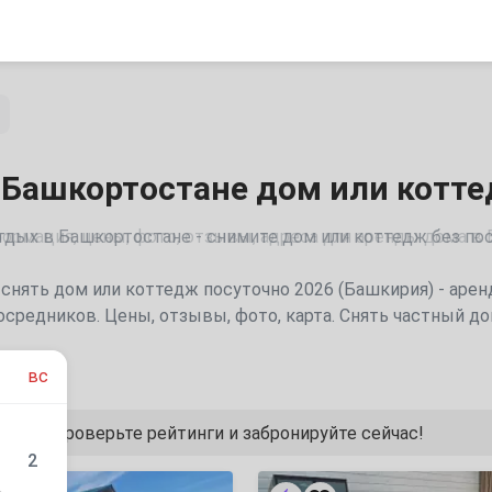
 Башкортостане дом или котт
ормация, цены, фото, отзывы, адреса для аренды дома в
снять дом или коттедж посуточно 2026 (Башкирия) - арен
осредников. Цены, отзывы, фото, карта. Снять частный до
вс
 цены, проверьте рейтинги и забронируйте сейчас!
2
Дом