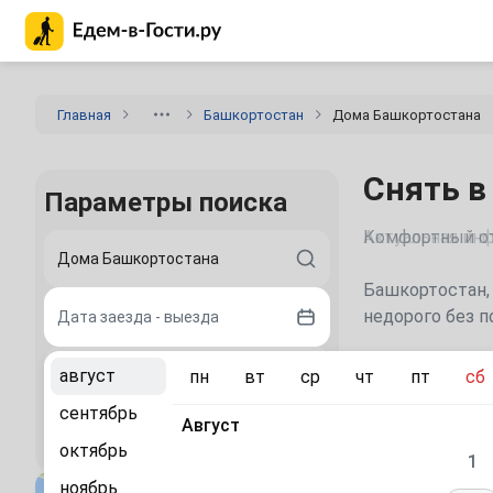
Главная страница Едем-в-Гости.ру
Главная
Башкортостан
Дома Башкортостана
Снять в
Параметры поиска
Актуальная инф
Башкортостан, 
недорого без п
Дата заезда - выезда
Каталог
август
пн
вт
ср
чт
пт
сб
2 гостя
сентябрь
Август
Сравните
Найти
октябрь
1
«Красный
ноябрь