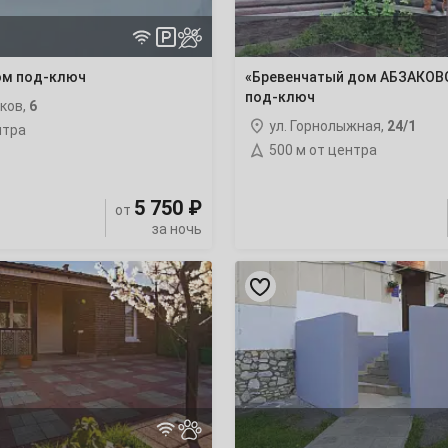
22
дом под-ключ
«Бревенчатый дом АБЗАКОВ
29
под-ключ
ков,
6
ул. Горнолыжная,
24/1
нтра
500 м от центра
6
5 750 ₽
от
за ночь
13
«У
Рощи»
20
отель
27