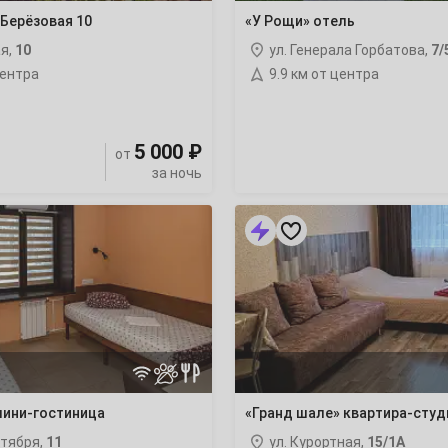
3
Берёзовая 10
«У Рощи» отель
ая,
10
ул. Генерала Горбатова,
7/
10
центра
9.9 км от центра
17
5 000 ₽
от
24
за ночь
31
«Гранд
шале»
квартира-
студия
7
14
21
мини-гостиница
«Гранд шале» квартира-студ
28
ктября,
11
ул. Курортная,
15/1А