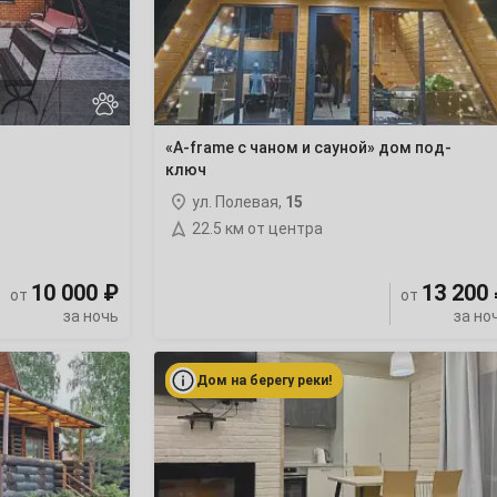
и
сaуной»
дом
под-
ключ
«A-framе с чаном и сaуной» дом под-
ключ
ул. Полевая,
15
22.5 км от центра
10 000 ₽
13 200
от
от
за ночь
за но
«Бунгало
Черемушки»
Дом на берегу реки!
дом
под-
ключ