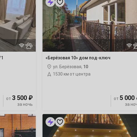
10»
дом
под-
ключ
/1
«Берёзовая 10» дом под-ключ
ул. Берёзовая,
10
1530 км от центра
3 500 ₽
5 000
от
от
за ночь
за но
«A-
framе
с
чаном