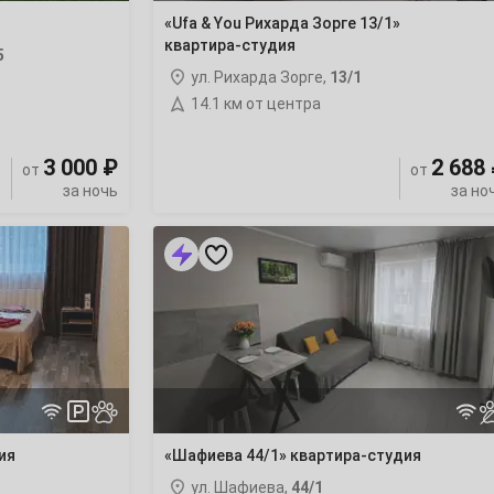
«Ufa & You Рихарда Зорге 13/1»
квартира-студия
5
ул. Рихарда Зорге,
13/1
14.1 км от центра
3 000 ₽
2 688
от
от
за ночь
за но
«Шафиева
44/1»
квартира-
студия
ия
«Шафиева 44/1» квартира-студия
ул. Шафиева,
44/1