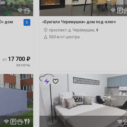
О» дом
«Бунгало Черемушки» дом под-ключ
5
проспект-д. Черёмушки,
4
560 м от центра
17 700 ₽
от
за ночь
«Ufa
&
You
Рихарда
Зорге
13/1»
квартира-
студия