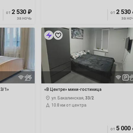
2 530 ₽
2 530
от
от
за ночь
за но
«В
Центре»
мини-
гостиница
13/1»
«В Центре» мини-гостиница
ул. Бакалинская,
33/2
10.8 км от центра
5 000
от