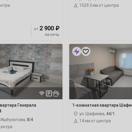
ентра
1529.3 км от центра
7
14
2 900 ₽
от
за ночь
21
1-
комнатная
28
квартира
Шафиева
44/1
4
11
вартира Генерала
1-комнатная квартира Шафие
4
18
ул. Шафиева,
44/1
а Ишбулатова,
8/4
14 км от центра
центра
25