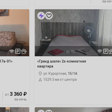
за но
«Гранд
шале»
2х-
комнатная
квартира
17а-01»
«Гранд шале» 2х-комнатная
квартира
ул. Курортная,
15/1А
1529.3 км от центра
3 360 ₽
от
за ночь
«ГРАНАТ»