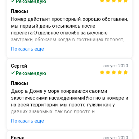
Рекомендую
удобствами.

нет
Пляж близко, рядом есть магазины, аптеки, 
Плюсы
"Магнит", детские развлечения.

Номер действит.просторный, хорошо обставлен, 
Номер бронировали в конце февраля. Очень 
мы первый день отсыпались после 
довольны, рекомендуем.
перелета.Отдельное спасибо за вкусные 
завтраки, обожаем когда в гостиницах готовят, 
ленимся сами))!За время отдыха посетили все 
Показать ещё
аттракционы!Море супер!
Минусы
Сергей
август 2020
Не было
Рекомендую
Плюсы
Двор в Доме у моря понравился своими 
экзотическими насаждениями!Уютно в номере и 
на всей территории. мы просто гуляли как у 
давних знакомых. так все просто и 
спокойно.Неспешные вечерние посиделки с 
Показать ещё
соседями во дворе, и купания на море, вот все 
,что мы с супругой желали весь год!Убежали из 
Елена
август 2020
шумного города и весьма довольны 