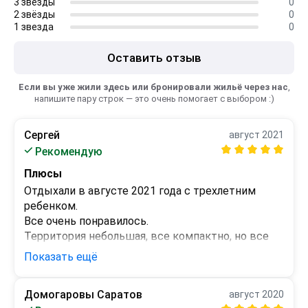
3 звёзды
0
2 звёзды
0
1 звезда
0
Оставить отзыв
Если вы уже жили здесь или бронировали жильё через нас
,
напишите пару строк — это очень помогает с выбором :)
Сергей
август 2021
Рекомендую
Плюсы
Отдыхали в августе 2021 года с трехлетним 
ребенком.

Все очень понравилось.

Территория небольшая, все компактно, но все 
есть.

Показать ещё
Кухня, мангал, зона отдыха, детский домик с 
горкой.

Домогаровы Саратов
август 2020
Номер трехместный просторный со всеми 
Минусы