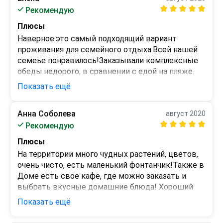
Минусы
Рекомендую
проживанием в Джемете!Рекомендовали 
Нет.
всем,кого знаем.
Плюсы
Наверное.это самый подходящий вариант 
проживания для семейного отдыха.Всей нашей 
семеье понравилось!Заказывали комплексные 
обеды.недорого, в сравнении с едой на пляже. 
Двор огорожен, чувствовали в безопасности.В 
Показать ещё
номере ,чисто,уютно и к приезду было 
подготовлена постель и полотенца.Недалеко 
Анна Соболева
август 2020
песчаный пляж и вся пляжная инфраструктура.
Минусы
Рекомендую
Не встречали ничего
Плюсы
На территории много чудных растений, цветов, 
очень чисто, есть маленький фонтанчик!Также в 
Доме есть свое кафе, где можно заказать и 
выбрать вкусные домашние блюда! Хороший 
ненавязчивый сервис , уборка через день , нам 
Показать ещё
сменили постель и полотенца .Может приедем 
сюда еще, когда соберемся в отпуска!