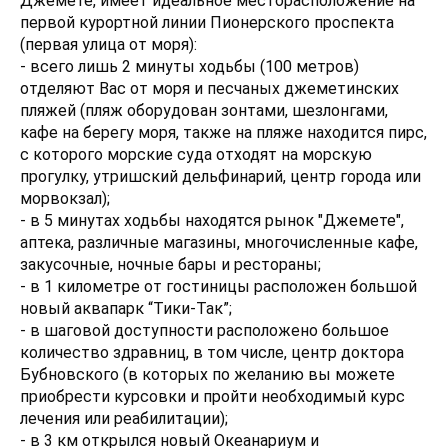
Джемете, имеет идеальное месторасположение на
первой курортной линии Пионерского проспекта
(первая улица от моря):
- всего лишь 2 минуты ходьбы (100 метров)
отделяют Вас от моря и песчаных джеметинских
пляжей (пляж оборудован зонтами, шезлонгами,
кафе на берегу моря, также на пляже находится пирс,
с которого морские суда отходят на морскую
прогулку, утришский дельфинарий, центр города или
морвокзал);
- в 5 минутах ходьбы находятся рынок "Джемете",
аптека, различные магазины, многочисленные кафе,
закусочные, ночные бары и рестораны;
- в 1 километре от гостиницы расположен большой
новый аквапарк “Тики-Так”;
- в шаговой доступности расположено большое
количество здравниц, в том числе, центр доктора
Бубновского (в которых по желанию вы можете
приобрести курсовки и пройти необходимый курс
лечения или реабилитации);
- в 3 км открылся новый Океанариум и