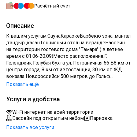
Описание
К вашим услугам.СаунаКараокеБарбекю зона :мангал
,тандыр ,казанТеннисный стол на верандеБассейн
на территории гостевого дома "Тамара" ( в летнее
время с 01.06-20.09)Место расположение:Г.
Геленджик Голубая бухта ул. Пограничная 66 Б8 км от
центра города, 8 км от автостанции, 30 км от ЖД
вокзала Новороссийск.500 метров до Гольф
клуба1200 метров до моря.-Сауна ( первый этаж) –
Показать ещё
работа сауны с 10-00 час до 22-00час-
Гостиная (второй этаж):50 м кв Зона принятия
Услуги и удобства
пищи (большой стол на 10 чел)Кухонная зона с
встроенной техникой.Зона караоке ( два дивана
Wi-Fi интернет на всей территории
,телевизор)Ванная комната : унитаз ,большая ванна ,
Бассейн под открытым небом
Парковка
сушилка.- Зона сна ( третий этаж)- три спальни :1 и 2
Показать все услуги
спальня-телевизор ,тумбочка ,комод , двухспальная
кровать, 3 спальня- телевизор, комод , две