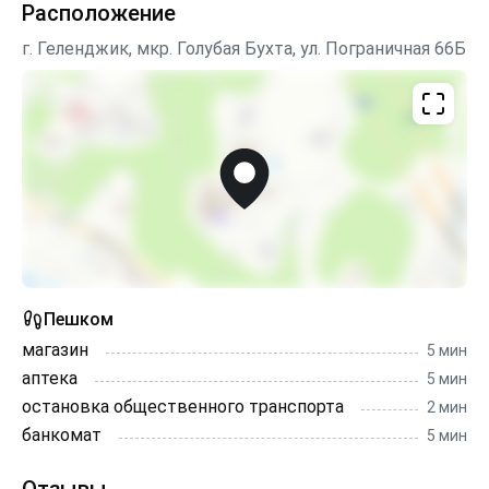
Расположение
односпальных кровати , тумбочка.На этаже : туалет с
душевой кабинкой.
г. Геленджик, мкр. Голубая Бухта, ул. Пограничная 66Б
Пешком
магазин
5 мин
аптека
5 мин
остановка общественного транспорта
2 мин
банкомат
5 мин