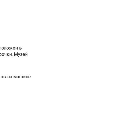
сположен в
рочки, Музей
ков на машине