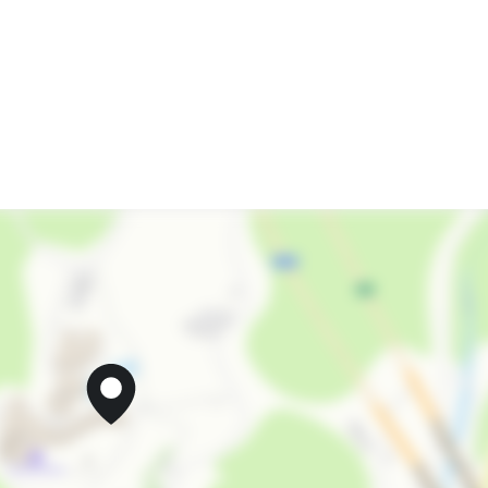
Обслуживание номеров
Салон красоты
Кондиционер
Сейф
Отопление
Спутниковое ТВ
Семейные номера