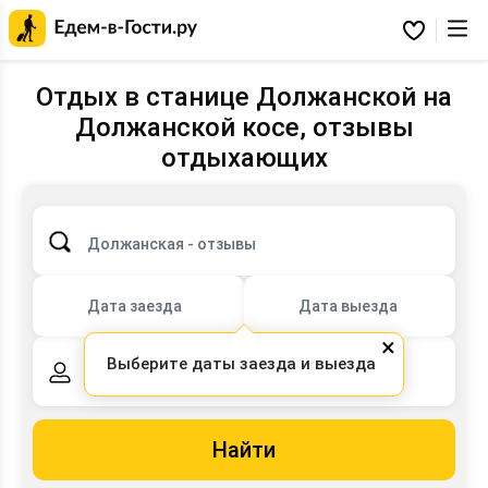
Главная
страница
Избранное
Едем-
в-
Гости.ру
Отдых в станице Должанской на
Должанской косе, отзывы
отдыхающих
Должанская - отзывы
Дата заезда
Дата выезда
×
Выберите даты заезда и выезда
2 взрослых,
0 детей
Найти