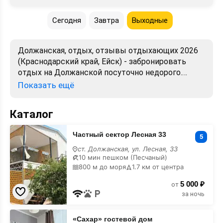
Сегодня
Завтра
Выходные
Должанская, отдых, отзывы отдыхающих 2026
(Краснодарский край, Ейск) - забронировать
отдых на Должанской посуточно недорого.
Большой выбор объектов для отдыха.
Показать ещё
Сравнивайте цены, читайте отзывы, смотрите
фото, карту. Отдых без посредников,
Каталог
предложения от хозяев. Официальный сайт.
Частный
Частный сектор Лесная 33
сектор
5
Лесная
ст. Должанская, ул. Лесная, 33
33
10 мин пешком (Песчаный)
800 м до моря
1.7 км от центра
5 000 ₽
от
за ночь
«Сахар»
«Сахар» гостевой дом
гостевой