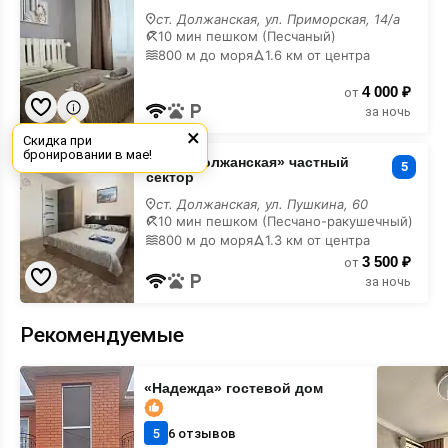
дом
ст. Должанская, ул. Приморская, 14/а
10 мин пешком (Песчаный)
800 м до моря
1.6 км от центра
4 000 ₽
от
за ночь
×
Скидка при
«Коса
бронировании в мае!
«Коса Должанская» частный
Должанская»
5
сектор
частный
сектор
ст. Должанская, ул. Пушкина, 60
10 мин пешком (Песчано-ракушечный)
800 м до моря
1.3 км от центра
3 500 ₽
от
за ночь
Рекомендуемые
«Надежда»
«Ольга»
«Надежда» гостевой дом
гостевой
гостевой
дом
дом
5
6 отзывов