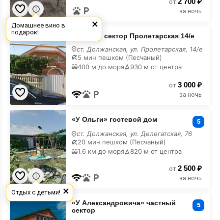
2 700 ₽
от
за ночь
×
Домашнее вино в
Частный
подарок!
Частный сектор Пролетарская 14/е
сектор
Пролетарская
ст. Должанская, ул. Пролетарская, 14/е
14/
5 мин пешком (Песчаный)
е
400 м до моря
930 м от центра
3 000 ₽
от
за ночь
«У
«У Ольги» гостевой дом
Ольги»
5
гостевой
ст. Должанская, ул. Делегатская, 76
дом
20 мин пешком (Песчаный)
1.6 км до моря
820 м от центра
2 500 ₽
от
за ночь
×
Отдых с детьми!
«У
«У Александровича» частный
Александровича»
5
сектор
частный