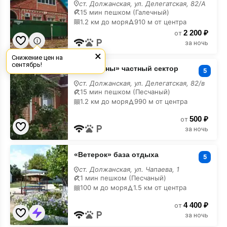
сектор
ст. Должанская, ул. Делегатская, 82/А
15 мин пешком (Галечный)
1.2 км до моря
910 м от центра
2 200 ₽
от
за ночь
×
Снижение цен на
«У
сентябрь!
«У Татьяны» частный сектор
Татьяны»
5
частный
ст. Должанская, ул. Делегатская, 82/в
сектор
15 мин пешком (Песчаный)
1.2 км до моря
990 м от центра
500 ₽
от
за ночь
«Ветерок»
«Ветерок» база отдыха
база
5
отдыха
ст. Должанская, ул. Чапаева, 1
1 мин пешком (Песчаный)
100 м до моря
1.5 км от центра
4 400 ₽
от
за ночь