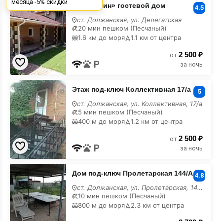
месяца -5% скидки
«Ильмарин» гостевой дом
гостевой
4.5
дом
ст. Должанская, ул. Делегатская
20 мин пешком (Песчаный)
1.6 км до моря
1.1 км от центра
2 500 ₽
от
за ночь
Этаж
Этаж под-ключ Коллективная 17/а
под-
5
ключ
ст. Должанская, ул. Коллективная, 17/а
Коллективная
5 мин пешком (Песчаный)
17/
400 м до моря
1.2 км от центра
а
2 500 ₽
от
за ночь
Дом
Дом под-ключ Пролетарская 144/А
под-
4.8
ключ
ст. Должанская, ул. Пролетарская, 144/А
Пролетарская
10 мин пешком (Песчаный)
144/
800 м до моря
2.3 км от центра
А