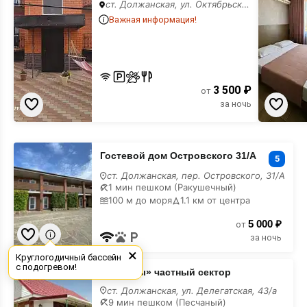
ст. Должанская, ул. Октябрьская, 130
Важная информация!
3 500 ₽
от
за ночь
Гостевой
Гостевой дом Островского 31/А
дом
5
Островского
ст. Должанская, пер. Островского, 31/А
31/
1 мин пешком (Ракушечный)
А
100 м до моря
1.1 км от центра
5 000 ₽
от
за ночь
×
Круглогодичный бассейн
«У
с подогревом!
«У Раисы» частный сектор
Раисы»
частный
ст. Должанская, ул. Делегатская, 43/а
сектор
9 мин пешком (Песчаный)