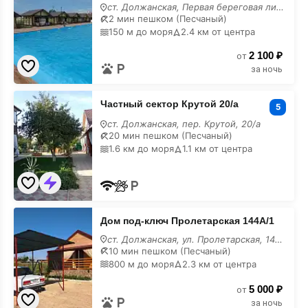
отдыха
ст. Должанская, Первая береговая линия,
2 мин пешком (Песчаный)
150 м до моря
2.4 км от центра
2 100 ₽
от
за ночь
Частный
Частный сектор Крутой 20/а
сектор
5
Крутой
ст. Должанская, пер. Крутой, 20/а
20/
20 мин пешком (Песчаный)
а
1.6 км до моря
1.1 км от центра
Дом
Дом под-ключ Пролетарская 144А/1
под-
ключ
ст. Должанская, ул. Пролетарская, 144А/1
Пролетарская
10 мин пешком (Песчаный)
144А/1
800 м до моря
2.3 км от центра
5 000 ₽
от
за ночь