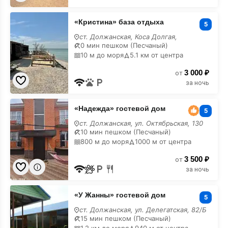
«Кристина»
«Кристина» база отдыха
база
5
отдыха
ст. Должанская, Коса Долгая,
0 мин пешком (Песчаный)
10 м до моря
5.1 км от центра
3 000 ₽
от
за ночь
«Надежда»
«Надежда» гостевой дом
гостевой
5
дом
ст. Должанская, ул. Октябрьская, 130
10 мин пешком (Песчаный)
800 м до моря
1000 м от центра
3 500 ₽
от
за ночь
×
Крытый бассейн с
«У
подогревом!
«У Жанны» гостевой дом
Жанны»
5
гостевой
ст. Должанская, ул. Делегатская, 82/Б
дом
15 мин пешком (Песчаный)