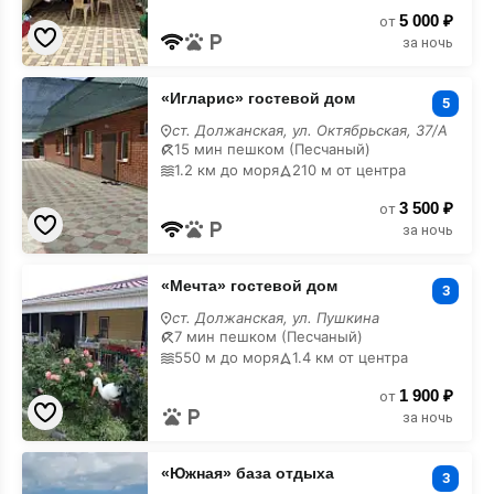
5 000 ₽
от
за ночь
«Игларис»
«Игларис» гостевой дом
гостевой
5
дом
ст. Должанская, ул. Октябрьская, 37/А
15 мин пешком (Песчаный)
1.2 км до моря
210 м от центра
3 500 ₽
от
за ночь
«Мечта»
«Мечта» гостевой дом
гостевой
3
дом
ст. Должанская, ул. Пушкина
7 мин пешком (Песчаный)
550 м до моря
1.4 км от центра
1 900 ₽
от
за ночь
«Южная»
«Южная» база отдыха
база
3