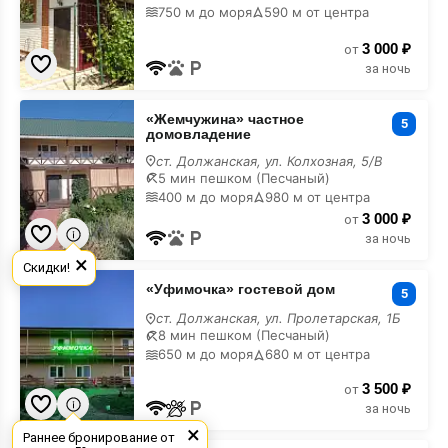
750 м до моря
590 м от центра
3 000 ₽
от
за ночь
«Жемчужина»
«Жемчужина» частное
частное
5
домовладение
домовладение
ст. Должанская, ул. Колхозная, 5/В
5 мин пешком (Песчаный)
400 м до моря
980 м от центра
3 000 ₽
от
за ночь
×
Скидки!
«Уфимочка»
«Уфимочка» гостевой дом
гостевой
5
дом
ст. Должанская, ул. Пролетарская, 1Б
8 мин пешком (Песчаный)
650 м до моря
680 м от центра
3 500 ₽
от
за ночь
×
Раннее бронирование от
«Ильмарин»