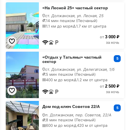
«На
«На Лесной 25» частный сектор
Лесной
25»
ст. Должанская, ул. Лесная, 25
частный
14 мин пешком (Песчаный)
сектор
1.1 км до моря
1.7 км от центра
3 000 ₽
от
за ночь
«Отдых
«Отдых у Татьяны» частный
у
5
сектор
Татьяны»
частный
ст. Должанская, ул. Делегатская, 1/б
сектор
5 мин пешком (Песчаный)
400 м до моря
1.2 км от центра
2 500 ₽
от
за ночь
Дом
Дом под-ключ Советов 22/А
под-
5
ключ
п. Должанская, пер. Советов, 22/А
Советов
8 мин пешком (Песчаный)
22/
600 м до моря
420 м от центра
А