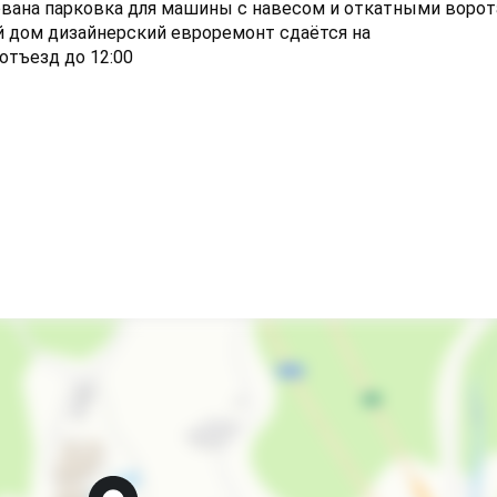
дована парковка для машины с навесом и откатными ворот
 дом дизайнерский евроремонт сдаётся на
 отъезд до 12:00
Садовая мебель
Место для пикника
ческими