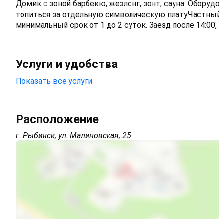
Домик с зоной барбекю, жезлонг, зонт, сауна. Обору
топиться за отдельную символическую платуЧастный
минимальный срок от 1 до 2 суток. Заезд после 14:00,
Услуги и удобства
Показать все услуги
Парковка на улице перед зданием
Расположение
Холодильник
г. Рыбинск, ул. Малиновская, 25
Удобства и номера для гостей с ограниченными физи
возможностями
Шезлонги/лежаки
Охраняемая территория