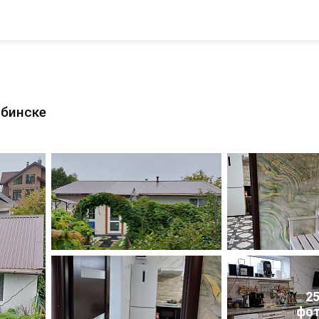
ыбинске
2
фо