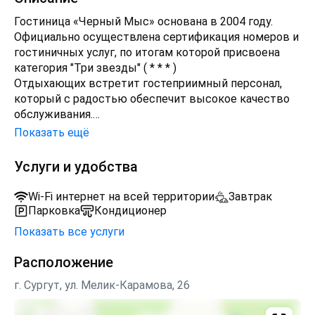
Гостиница «Черный Мыс» основана в 2004 году.
Официально осуществлена сертификация номеров и
гостиничных услуг, по итогам которой присвоена
категория "Три звезды" ( * * * )
Отдыхающих встретит гостеприимный персонал,
который с радостью обеспечит высокое качество
обслуживания.
Показать ещё
Номерной фонд гостиницы состоит из 20 номеров:
13 одноместных номеров различной категории и 7
Услуги и удобства
двухместных. Возможно предоставление в номерах
дополнительного места. Номера со всеми
Wi-Fi интернет на всей территории
Завтрак
удобствами, каждый из них оснащен мебелью,
Парковка
Кондиционер
телевизором, холодильником, рабочим местом и
Показать все услуги
собственной ванной комнатой.
Расположение
В гостинице имеется небольшое кафе (16-
посадочных мест) с разнообразием блюд домашней
г. Сургут, ул. Мелик-Карамова, 26
кухни, где можно пообедать и поужинать.