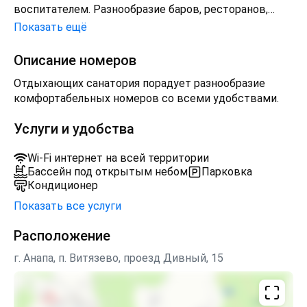
воспитателем. Разнообразие баров, ресторанов,
кафе, собственный огороженный песчаный пляж.
Показать ещё
Детская и взрослая анимация не оставит вас
скучать.
Описание номеров
Для детворы в санатории создана отдельная
Отдыхающих санатория порадует разнообразие
инфраструктура. В ней – бассейн для детей с
комфортабельных номеров со всеми удобствами.
игровой зоной возле него, мини-аквапарк, детская
игровая площадка и комната для игр в помещении
Услуги и удобства
под присмотром воспитателя. Ребятам
предлагаются настольные игры и развлечения от
Wi-Fi интернет на всей территории
аниматоров.
Бассейн под открытым небом
Парковка
Кондиционер
Показать все услуги
Расположение
г. Анапа, п. Витязево, проезд Дивный, 15