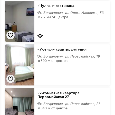
«Чулпан»
«Чулпан» гостиница
гостиница
г. Богданович, ул. Олега Кошевого, 53
2.7 км от центра
«Уютная»
«Уютная» квартира-студия
квартира-
студия
г. Богданович, ул. Первомайская, 19
590 м от центра
2х-
2х-комнатная квартира
комнатная
Первомайская 27
квартира
Первомайская
г. Богданович, ул. Первомайская, 27
27
640 м от центра