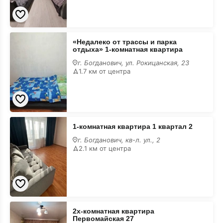
«Недалеко
«Недалеко от трассы и парка
от
отдыха» 1-комнатная квартира
трассы
и
г. Богданович, ул. Рокицанская, 23
парка
1.7 км от центра
отдыха»
1-
комнатная
квартира
1-
1-комнатная квартира 1 квартал 2
комнатная
квартира
г. Богданович, кв-л. ул., 2
1
2.1 км от центра
квартал
2
2х-
2х-комнатная квартира
комнатная
Первомайская 27
квартира