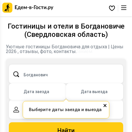
Главная
страница
Избранное
Едем-
в-
Гости.ру
Гостиницы и отели в Богдановиче
(Свердловская область)
Быстрый и удобный поиск отелей Богдановича на
Уютные гостиницы Богдановича для отдыха | Цены
карте, с фото и подробным описанием.
2026 , отзывы, фото, контакты.
Богданович
Дата заезда
Дата выезда
×
Выберите даты заезда и выезда
2 взрослых,
0 детей
Найти