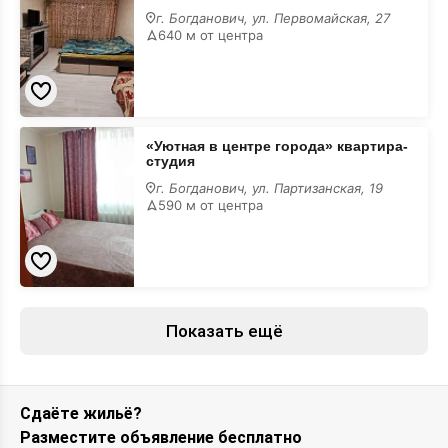
Первомайская
г. Богданович, ул. Первомайская, 27
27
640 м от центра
«Уютная
«Уютная в центре города» квартира-
в
студия
центре
города»
г. Богданович, ул. Партизанская, 19
квартира-
590 м от центра
студия
Показать ещё
Сдаёте жильё?
Разместите объявление бесплатно