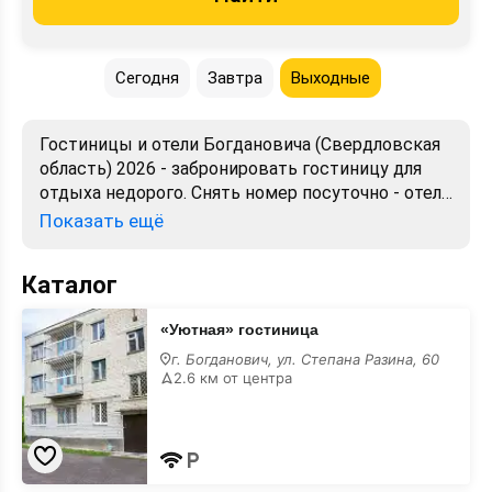
Сегодня
Завтра
Выходные
Гостиницы и отели Богдановича (Свердловская
область) 2026 - забронировать гостиницу для
отдыха недорого. Снять номер посуточно - отели
в Богдановиче. Лучшие цены, отзывы, фото,
Показать ещё
карта, телефоны, адреса. Аренда без
посредников. Официальный сайт, большой
Каталог
выбор.
«Уютная»
«Уютная» гостиница
гостиница
г. Богданович, ул. Степана Разина, 60
2.6 км от центра