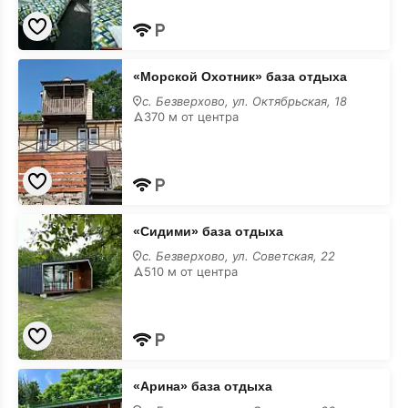
«Морской
«Морской Охотник» база отдыха
Охотник»
база
с. Безверхово, ул. Октябрьская, 18
отдыха
370 м от центра
«Сидими»
«Сидими» база отдыха
база
отдыха
с. Безверхово, ул. Советская, 22
510 м от центра
«Арина»
«Арина» база отдыха
база
отдыха