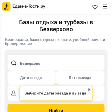
Главная
страница
Избранное
Едем-
в-
Гости.ру
Базы отдыха и турбазы в
Безверхово
Безверхово, базы отдыха на карте, удобный поиск и
бронирование.
Безверхово
Дата заезда
Дата выезда
×
Выберите даты заезда и выезда
2 взрослых,
0 детей
Найти