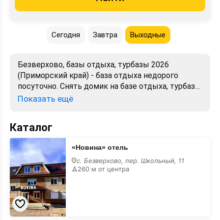
Сегодня
Завтра
Выходные
Безверхово, базы отдыха, турбазы 2026
(Приморский край) - база отдыха недорого
посуточно. Снять домик на базе отдыха, турбазе.
Лучшие цены, отзывы, фото, карта.
Показать ещё
Официальный сайт. Забронировать без
посредников.
Каталог
«Новина»
«Новина» отель
отель
с. Безверхово, пер. Школьный, 11
260 м от центра