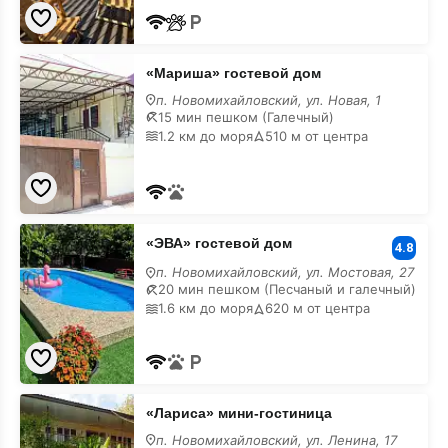
«Мариша»
«Мариша» гостевой дом
гостевой
дом
п. Новомихайловский, ул. Новая, 1
15 мин пешком (Галечный)
1.2 км до моря
510 м от центра
«ЭВА»
«ЭВА» гостевой дом
гостевой
4.8
дом
п. Новомихайловский, ул. Мостовая, 27
20 мин пешком (Песчаный и галечный)
1.6 км до моря
620 м от центра
«Лариса»
«Лариса» мини-гостиница
мини-
гостиница
п. Новомихайловский, ул. Ленина, 17