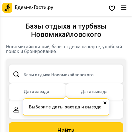
Главная
страница
Избранное
Едем-
в-
Гости.ру
Базы отдыха и турбазы
Новомихайловского
Новомихайловский, базы отдыха на карте, удобный
Забронировать базу отдыха в Новомихайловском на
поиск и бронирование.
официальном сайте сервиса бронирования жилья.
Базы отдыха Новомихайловского
Дата заезда
Дата выезда
×
Выберите даты заезда и выезда
2 взрослых,
0 детей
Найти