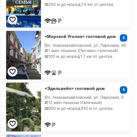
250 м до моря
1.5 км от центра
«Морской
«Морской Уголок» гостевой дом
Уголок»
5
гостевой
п. Новомихайловский, ул. Парковая, 40
дом
1 мин пешком (Песчано-галечный)
100 м до моря
1.7 км от центра
«Эдельвейс»
«Эдельвейс» гостевой дом
гостевой
5
дом
п. Новомихайловский, ул. Парковая, 6
12 мин пешком (Галечный)
950 м до моря
910 м от центра
«Солнечный»