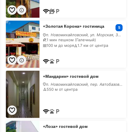
«Золотая
«Золотая Корона» гостиница
Корона»
5
гостиница
п. Новомихайловский, ул. Морская, 39/Г
1 мин пешком (Галечный)
100 м до моря
1.7 км от центра
«Мандарин»
«Мандарин» гостевой дом
гостевой
дом
п. Новомихайловский, пер. Автобазовский, 18
550 м от центра
«Лоза»
«Лоза» гостевой дом
гостевой