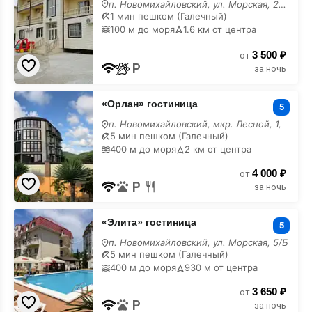
п. Новомихайловский, ул. Морская, 20/Б
дом
1 мин пешком (Галечный)
100 м до моря
1.6 км от центра
3 500 ₽
от
за ночь
«Орлан»
«Орлан» гостиница
гостиница
5
п. Новомихайловский, мкр. Лесной, 1,
5 мин пешком (Галечный)
400 м до моря
2 км от центра
4 000 ₽
от
за ночь
«Элита»
«Элита» гостиница
гостиница
5
п. Новомихайловский, ул. Морская, 5/Б
5 мин пешком (Галечный)
400 м до моря
930 м от центра
3 650 ₽
от
за ночь