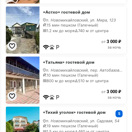
«Астхо»
«Астхо» гостевой дом
гостевой
дом
п. Новомихайловский, ул. Мира, 123
15 мин пешком (Галечный)
1.2 км до моря
740 м от центра
3 000 ₽
от
за ночь
«Татьяна»
«Татьяна» гостевой дом
гостевой
дом
п. Новомихайловский, пер. Автобазовский, 5
10 мин пешком (Галечный)
800 м до моря
510 м от центра
3 000 ₽
от
за ночь
«Тихий
«Тихий уголок» гостевой дом
уголок»
5
гостевой
п. Новомихайловский, ул. Садовая, 54
дом
19 мин пешком (Галечный)
1.5 км до моря
460 м от центра