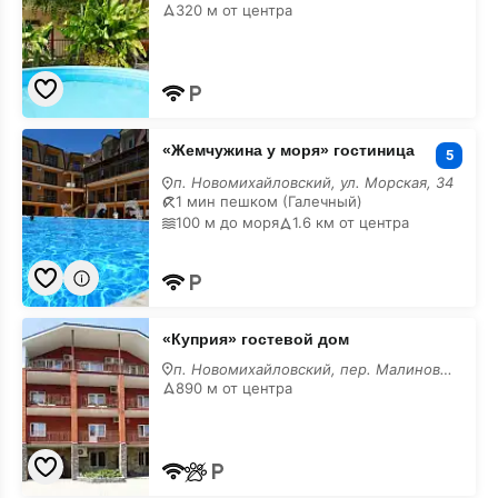
320 м от центра
«Жемчужина
«Жемчужина у моря» гостиница
у
5
моря»
п. Новомихайловский, ул. Морская, 34
гостиница
1 мин пешком (Галечный)
100 м до моря
1.6 км от центра
«Куприя»
«Куприя» гостевой дом
гостевой
дом
п. Новомихайловский, пер. Малиновый, 6
890 м от центра