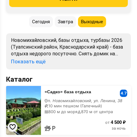
Сегодня
Завтра
Выходные
Новомихайловский, базы отдыха, турбазы 2026
(Туапсинский район, Краснодарский край) - база
отдыха недорого посуточно. Снять домик на
базе отдыха, турбазе. Лучшие цены, отзывы,
Показать ещё
фото, карта. Официальный сайт. Забронировать
без посредников.
Каталог
«Садко»
«Садко» база отдыха
база
4.7
отдыха
п. Новомихайловский, ул. Ленина, 38
10 мин пешком (Галечный)
800 м до моря
870 м от центра
4 500 ₽
от
за ночь