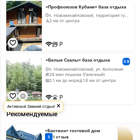
«Профсоюзов
«Профсоюзов Кубани» база отдыха
Кубани»
база
п. Новомихайловский, территория турбазы "Приморская"
отдыха
2 км от центра
«Белые
«Белые Скалы» база отдыха
Скалы»
3.8
база
п. Новомихайловский, ул. Колхозная
отдыха
26 мин пешком (Галечный)
2.1 км до моря
1.6 км от центра
×
Активный Зимний отдых!
Рекомендуемые
«Бастион»
Место
«Бастион» гостевой дом
гостевой
для
дом
вашего
5
1 отзыв