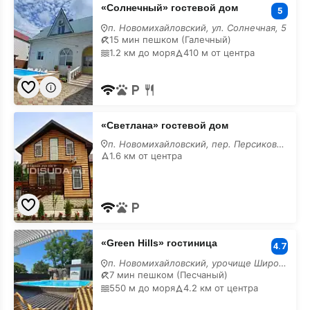
«Солнечный» гостевой дом
гостевой
5
дом
п. Новомихайловский, ул. Солнечная, 5
15 мин пешком (Галечный)
1.2 км до моря
410 м от центра
×
Комфортный бассейн с
«Светлана»
подогревом!
«Светлана» гостевой дом
гостевой
дом
п. Новомихайловский, пер. Персиковый, 7
1.6 км от центра
«Green
«Green Hills» гостиница
Hills»
4.7
гостиница
п. Новомихайловский, урочище Широкая щель,
7 мин пешком (Песчаный)
550 м до моря
4.2 км от центра