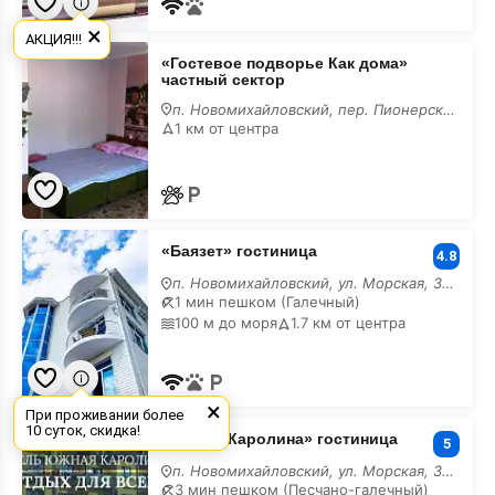
×
АКЦИЯ!!!
«Гостевое
«Гостевое подворье Как дома»
подворье
частный сектор
Как
дома»
п. Новомихайловский, пер. Пионерский, 19/б
частный
1 км от центра
сектор
«Баязет»
«Баязет» гостиница
гостиница
4.8
п. Новомихайловский, ул. Морская, 39/б
1 мин пешком (Галечный)
100 м до моря
1.7 км от центра
×
При проживании более
«Южная
10 суток, скидка!
«Южная Каролина» гостиница
Каролина»
5
гостиница
п. Новомихайловский, ул. Морская, 32/б
3 мин пешком (Песчано-галечный)