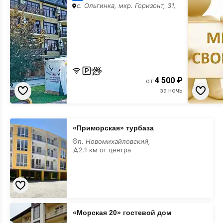
баннера
с. Ольгинка, мкр. Горизонт, 31,
4 500 ₽
от
за ночь
«Приморская»
«Приморская» турбаза
турбаза
п. Новомихайловский,
2.1 км от центра
«Морская
«Морская 20» гостевой дом
20»
гостевой