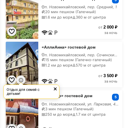
гостевой
п. Новомихайловский, пер. Средний, 1
дом
20 мин пешком (Галечный)
1.6 км до моря
360 м от центра
2 000 ₽
от
за ночь
«АллиАнна»
«АллиАнна» гостевой дом
гостевой
дом
п. Новомихайловский, пер. Сочинский, 2
15 мин пешком (Галечно-галечный)
1.2 км до моря
570 м от центра
3 500 ₽
от
за ночь
×
Отдых для семей с
«Дел
детьми!
«Дел Мар» гостевой дом
Мар»
5
гостевой
п. Новомихайловский, ул. Парковая, 40/44
дом
3 мин пешком (Галечный)
250 м до моря
1.7 км от центра