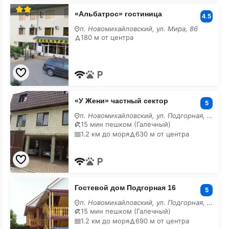
«Альбатрос»
«Альбатрос» гостиница
гостиница
4.5
п. Новомихайловский, ул. Мира, 86
180 м от центра
«У
«У Жени» частный сектор
Жени»
5
частный
п. Новомихайловский, ул. Подгорная, 10/а
сектор
15 мин пешком (Галечный)
1.2 км до моря
630 м от центра
Гостевой
Гостевой дом Подгорная 16
дом
5
Подгорная
п. Новомихайловский, ул. Подгорная, 16
16
15 мин пешком (Галечный)
1.2 км до моря
690 м от центра