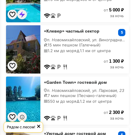
5 000 ₽
от
за ночь
«Клевер»
«Клевер» частный сектор
частный
5
сектор
п. Новомихайловский, ул. Виноградная, 11
15 мин пешком (Галечный)
1.2 км до моря
1.1 км от центра
1 300 ₽
от
за ночь
«Garden
«Garden Town» гостевой дом
Town»
гостевой
п. Новомихайловский, ул. Парковая, 23
дом
7 мин пешком (Песчано-галечный)
550 м до моря
1.2 км от центра
2 300 ₽
от
за ночь
×
Рядом с лесом!
«Уютный
«Уютный дом» гостевой дом
дом»
5