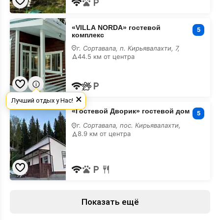
«VILLA
«VILLA NORDA» гостевой
NORDA»
5
комплекс
гостевой
комплекс
г. Сортавала, п. Кирьявалахти, 7,
44.5 км от центра
×
Лучший отдых у Нас!
«Гостевой
«Гостевой Дворик» гостевой дом
Дворик»
5
гостевой
г. Сортавала, пос. Кирьявалахти,
дом
8.9 км от центра
Показать ещё