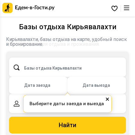
Главная
страница
Избранное
Едем-
в-
Гости.ру
Базы отдыха Кирьявалахти
Турбазы и базы отдыха Кирьявалахти -
Кирьявалахти, базы отдыха на карте, удобный поиск
бронирование для отдыха и проживания.
и бронирование.
Базы отдыха Кирьявалахти
Дата заезда
Дата выезда
×
Выберите даты заезда и выезда
2 взрослых,
0 детей
Найти