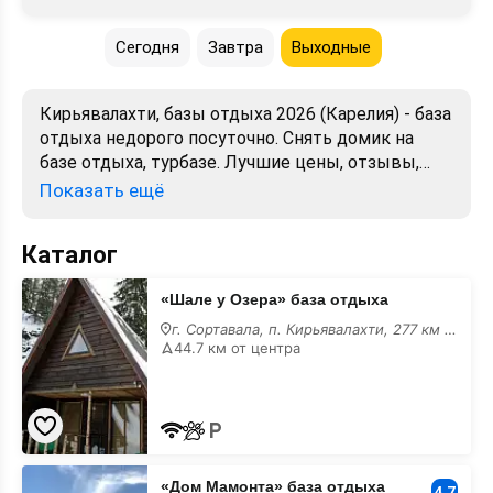
Сегодня
Завтра
Выходные
Кирьявалахти, базы отдыха 2026 (Карелия) - база
отдыха недорого посуточно. Снять домик на
базе отдыха, турбазе. Лучшие цены, отзывы,
фото, карта. Официальный сайт. Забронировать
Показать ещё
без посредников.
Каталог
«Шале
«Шале у Озера» база отдыха
у
Озера»
г. Сортавала, п. Кирьявалахти, 277 км трассы А-121,
база
44.7 км от центра
отдыха
«Дом
«Дом Мамонта» база отдыха
Мамонта»
4.7