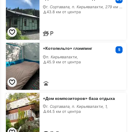
база
г. Сортавала, п. Кирьявалахти, 279 км трассы А-121,
отдыха
43.8 км от центра
«Котопельто»
«Котопельто» глэмпинг
глэмпинг
5
п. Кирьявалахти,
45.9 км от центра
«Дом
«Дом композиторов» база отдыха
композиторов»
база
г. Сортавала, п. Кирьявалахти, 1,
отдыха
44.5 км от центра