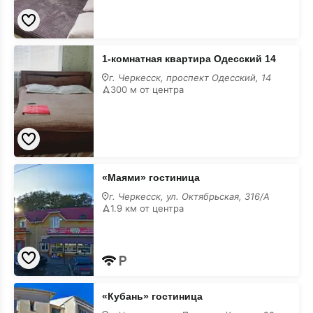
1-
1-комнатная квартира Одесский 14
комнатная
квартира
г. Черкесск, проспект Одесский, 14
Одесский
300 м от центра
14
«Маями»
«Маями» гостиница
гостиница
г. Черкесск, ул. Октябрьская, 316/А
1.9 км от центра
«Кубань»
«Кубань» гостиница
гостиница