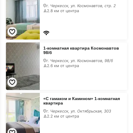
1-
г. Черкесск, ул. Космонавтов, стр. 2
комнатная
2.8 км от центра
квартира
1-
1-комнатная квартира Космонавтов
комнатная
98/б
квартира
Космонавтов
г. Черкесск, ул. Космонавтов, 98/б
98/
2.6 км от центра
б
«С
«С гамаком и Камином» 1-комнатная
гамаком
квартира
и
Камином»
г. Черкесск, ул. Октябрьская, 303
1-
2.2 км от центра
комнатная
квартира