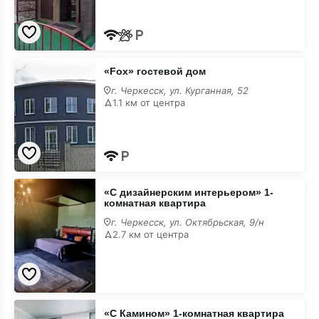
«Fox»
«Fox» гостевой дом
гостевой
дом
г. Черкесск, ул. Курганная, 52
1.1 км от центра
«С
«С дизайнерским интерьером» 1-
дизайнерским
комнатная квартира
интерьером»
1-
г. Черкесск, ул. Октябрьская, 9/н
комнатная
2.7 км от центра
квартира
«С
«С Камином» 1-комнатная квартира
Камином»