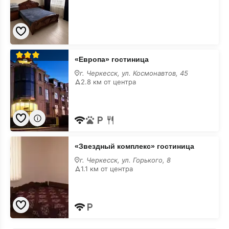
«Европа»
«Европа» гостиница
гостиница
г. Черкесск, ул. Космонавтов, 45
2.8 км от центра
×
Бронирование
«Звездный
недоступно с 15.04.24 до
«Звездный комплекс» гостиница
комплекс»
18.04.2024
гостиница
г. Черкесск, ул. Горького, 8
1.1 км от центра