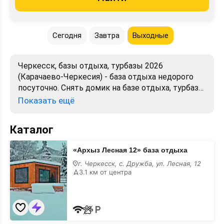
Сегодня
Завтра
Выходные
Черкесск, базы отдыха, турбазы 2026
(Карачаево-Черкесия) - база отдыха недорого
посуточно. Снять домик на базе отдыха, турбазе.
Лучшие цены, отзывы, фото, карта.
Показать ещё
Официальный сайт. Забронировать без
посредников.
Каталог
«Архыз
«Архыз Лесная 12» база отдыха
Лесная
12»
г. Черкесск, с. Дружба, ул. Лесная, 12
база
3.1 км от центра
отдыха