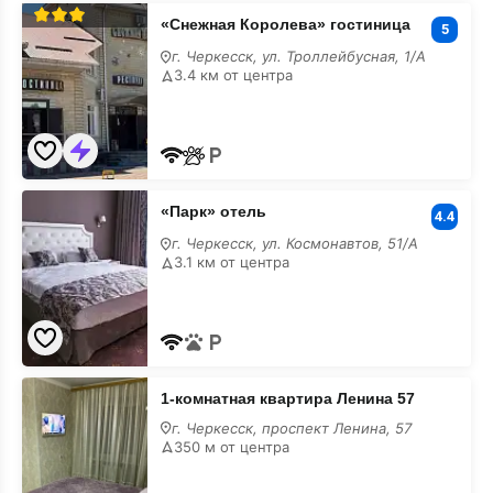
«Снежная
«Снежная Королева» гостиница
Королева»
5
гостиница
г. Черкесск, ул. Троллейбусная, 1/А
3.4 км от центра
«Парк»
«Парк» отель
отель
4.4
г. Черкесск, ул. Космонавтов, 51/А
3.1 км от центра
1-
1-комнатная квартира Ленина 57
комнатная
квартира
г. Черкесск, проспект Ленина, 57
Ленина
350 м от центра
57