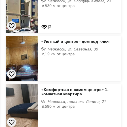
г. Черкесск, ул. Площадь Кирова, 23
830 м от центра
«Уютный
«Уютный в центре» дом под-ключ
в
центре»
г. Черкесск, ул. Северная, 30
дом
1.9 км от центра
под-
ключ
«Комфортная
«Комфортная в самом центре» 1-
в
комнатная квартира
самом
центре»
г. Черкесск, проспект Ленина, 21
1-
590 м от центра
комнатная
квартира