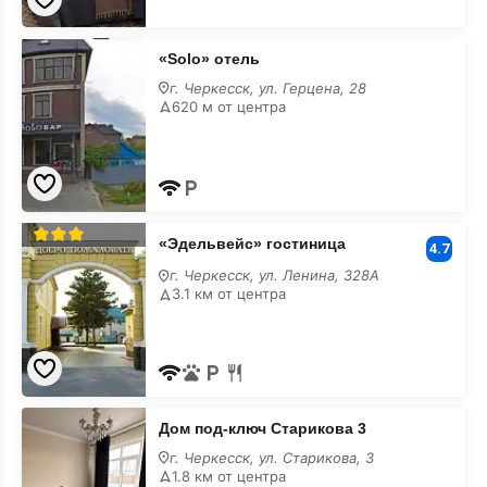
«Solo»
«Solo» отель
отель
г. Черкесск, ул. Герцена, 28
620 м от центра
«Эдельвейс»
«Эдельвейс» гостиница
гостиница
4.7
г. Черкесск, ул. Ленина, 328А
3.1 км от центра
Дом
Дом под-ключ Старикова 3
под-
ключ
г. Черкесск, ул. Старикова, 3
Старикова
1.8 км от центра
3