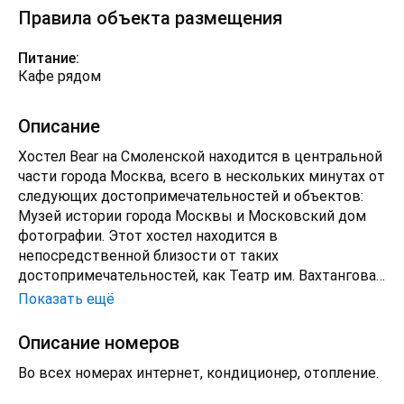
Правила объекта размещения
Питание:
Кафе рядом
Описание
Хостел Bear на Смоленской находится в центральной
части города Москва, всего в нескольких минутах от
следующих достопримечательностей и объектов:
Музей истории города Москвы и Московский дом
фотографии. Этот хостел находится в
непосредственной близости от таких
достопримечательностей, как Театр им. Вахтангова
и Парк искусств "Музеон".
Показать ещё
Почувствуйте себя как дома в одном из 4 номеров с
Описание номеров
кондиционером и другими удобствами. Бесплатный
Во всех номерах интернет, кондиционер, отопление.
беспроводной интернет позволит вам всегда
оставаться на связи. В ванных комнатах душ и фен.