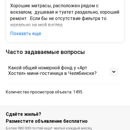
Хорошие матрасы, расположен рядом с 
вокзалом,  душевая и туатет раздельно, хороший 
ремонт.  Если бы не отсутствие фильтра то 
идеально на мой взгляд.
Показать ещё
Минусы
Розетки не подведены к кроватям (это мелочь), 
нет фильтра для воды, не знаю может в 
Часто задаваемые вопросы
челябинске вода из под крана как родниковая но 
дома я обязательно фильтрую.
Какой общий номерной фонд у «Арт
Хостел» мини-гостиница в Челябинске?
Количество просмотров объекта: 1495
Сдаёте жильё?
Разместите объявление бесплатно
Более 980 000 гостей ищут жильё каждый месяц