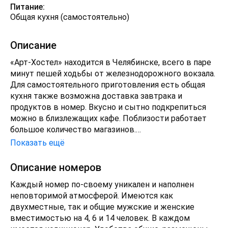
Питание:
Общая кухня (самостоятельно)
Описание
«Арт-Хостел» находится в Челябинске, всего в паре
минут пешей ходьбы от железнодорожного вокзала.
Для самостоятельного приготовления есть общая
кухня также возможна доставка завтрака и
продуктов в номер. Вкусно и сытно подкрепиться
можно в близлежащих кафе. Поблизости работает
большое количество магазинов.
Расстояние до аэропорта составляет 18 км, до
Показать ещё
железнодорожного вокзала всего сто метров.
Добраться до достопримечательностей и объектов
Описание номеров
инфраструктуры можно как общественным
Каждый номер по-своему уникален и наполнен
транспортом, так и вызвать такси.
неповторимой атмосферой. Имеются как
двухместные, так и общие мужские и женские
вместимостью на 4, 6 и 14 человек. В каждом