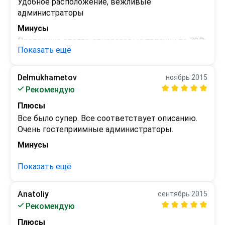
Удобное расположение, вежливые 
администраторы
Минусы
Пропахшие одеяла; одноразовые тапочки по 70₽; 
Показать ещё
душ, в котором легко подскользнуться.
Delmukhametov
ноябрь 2015
Рекомендую
Плюсы
Все было супер. Все соответствует описанию. 
Очень гостеприимные администраторы.
Минусы
 - 
Показать ещё
Anatoliy
сентябрь 2015
Рекомендую
Плюсы