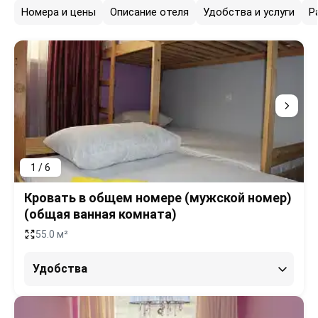
Номера и цены
Описание отеля
Удобства и услуги
Р
1 / 6
Кровать в общем номере (мужской номер)
(общая ванная комната)
55.0 м²
Удобства