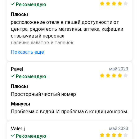
Рекомендую
Плюсы
расположение отеля в пешей доступности от 
центра, рядом есть магазины, аптека, кафешки

отзывчивый персонал

наличие халатов и тапочек
Показать ещё
Минусы
соотношение цена/качество не соответствует

постоянные проблемы то с водой, то со светом

Pavel
май 2023
скудный завтрак

Рекомендую
wifi работает в определенных местах

Плюсы
нет вешалок в шкафу

мебель старая

Просторный чистый номер
номер не убирали 3 дня, пока я не сказала об 
Минусы
этом на ресепшене
Проблема с водой. И проблема с кондиционером.
Valerij
май 2023
Рекомендую