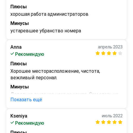
Плюсы
хорошая работа администраторов
Минусы
устаревшее убранство номера
Anna
апрель 2023
Рекомендую
Плюсы
Хорошее месторасположение, чистота, 
вежливый персонал.
Минусы
Довольно высокая цена за номер. Сам отель не 
Показать ещё
плохой, но уже далеко не новый. Были проблемы 
с водой: плохой напор, не всегда была горячая 
вода
Kseniya
июль 2022
Рекомендую
Плюсы