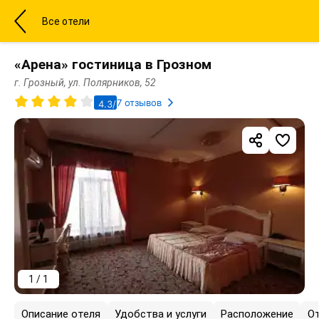
Все отели
«Арена» гостиница в Грозном
г. Грозный, ул. Полярников, 52
7 отзывов
4.3/5
1 / 1
Описание отеля
Удобства и услуги
Расположение
О