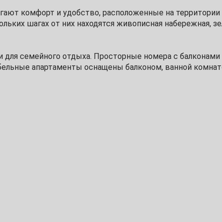
агают комфорт и удобство, расположенные на территории
20
льких шагах от них находятся живописная набережная, зе
27
и для семейного отдыха. Просторные номера с балконами
ельные апартаменты оснащены балконом, ванной комнат
3
 себя Сочи с новой стороны!
10
наличии свободных апартаментов за дополнительную оплат
17
ты заезда удерживается сумма 1 суток проживания.
до 5000.
24
ользоваться по назначению.
ания: постельное белье, гигиенический набор, банные пр
детская кроватка
31
одит каждые 7 дней. По запросу стоимость 2500.
регистрированных гостей.