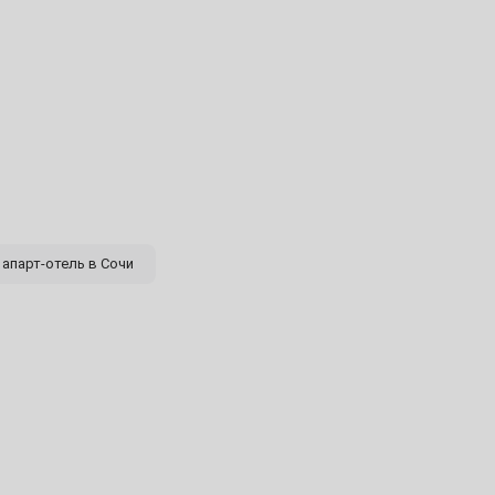
11
18
25
1
апарт-отель в Сочи
8
15
22
29