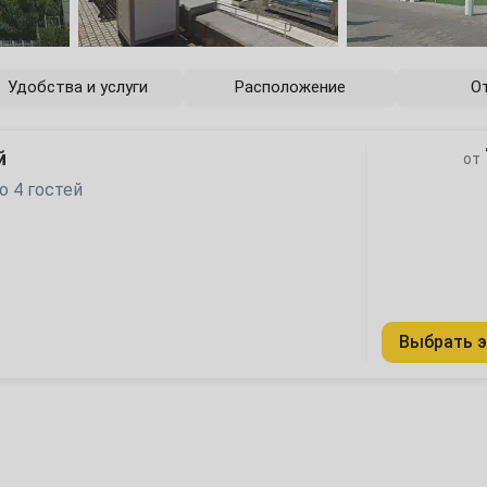
6
13
Удобства и услуги
Расположение
О
20
й
от
27
о 4 гостей
4
Выбрать э
11
18
25