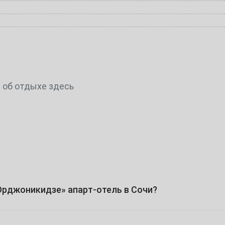
4
11
18
 об отдыхе здесь
25
2
9
Орджоникидзе» апарт-отель в Сочи?
16
23