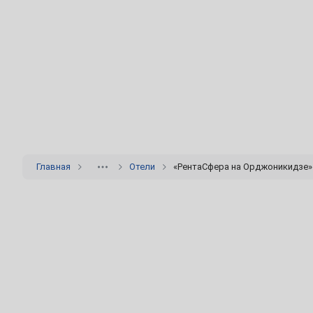
5
6
7
8
9
10
12
13
14
15
16
17
19
20
21
22
23
24
26
27
28
29
30
31
Август
Главная
Отели
«РентаСфера на Орджоникидзе» 
2
3
4
5
6
7
9
10
11
12
13
14
16
17
18
19
20
21
23
24
25
26
27
28