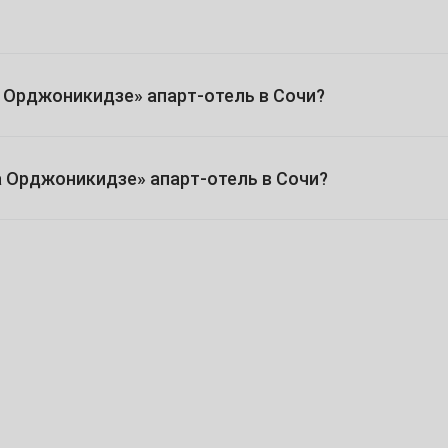
30
а Орджоникидзе» апарт-отель в Сочи?
6
 Орджоникидзе» апарт-отель в Сочи?
13
20
27
4