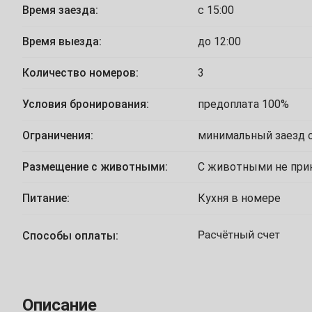
Время заезда:
с 15:00
26
27
28
29
30
31
Ноябрь
Время выезда:
до 12:00
Количество номеров:
3
2
3
4
5
6
7
Условия бронирования:
предоплата 100%
9
10
11
12
13
14
Ограничения:
минимальный заезд о
16
17
18
19
20
21
Размещение с животными:
С животными не пр
23
24
25
26
27
28
Питание:
Кухня в номере
30
Способы оплаты:
Декабрь
1
2
3
4
5
Описание
7
8
9
10
11
12