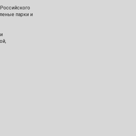
 Российского
леные парки и
 и
ой,
у.
инадлежности,