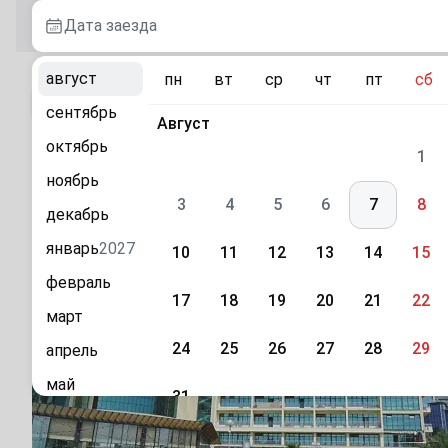
Дата заезда
август
пн
вт
ср
чт
пт
сб
К каталогу
сентябрь
Август
октябрь
«РентаСфера на Орджоникидзе» апарт-отель
1
ноябрь
г. Сочи, ул. Орджоникидзе, 11/1
3
4
5
6
7
8
декабрь
январь
2027
10
11
12
13
14
15
февраль
17
18
19
20
21
22
март
24
25
26
27
28
29
апрель
май
31
июнь
Сентябрь