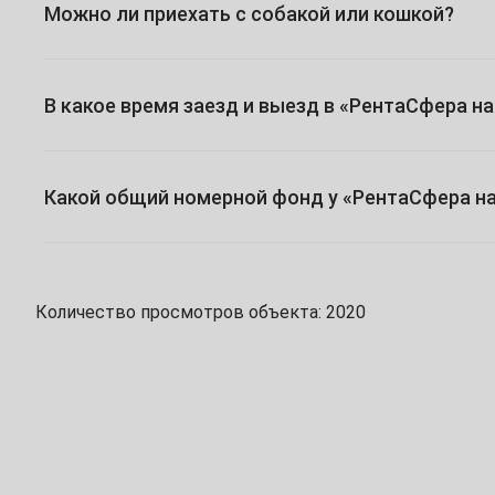
Можно ли приехать с собакой или кошкой?
24
25
26
27
28
29
31
В какое время заезд и выезд в «РентаСфера н
Июнь
1
2
3
4
5
Какой общий номерной фонд у «РентаСфера на
7
8
9
10
11
12
14
15
16
17
18
19
Количество просмотров объекта: 2020
21
22
23
24
25
26
28
29
30
Июль
1
2
3