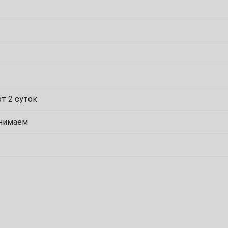
1
8
15
т 2 суток
22
инимаем
29
6
13