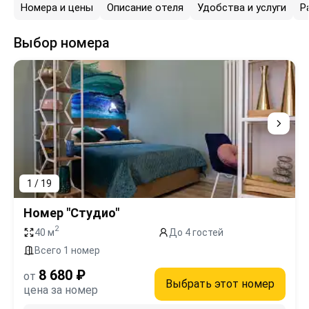
Номера и цены
Описание отеля
Удобства и услуги
Р
Выбор номера
1 / 19
Номер "Студио"
2
40 м
До 4 гостей
Всего 1 номер
8 680 ₽
от
Выбрать этот номер
цена за номер