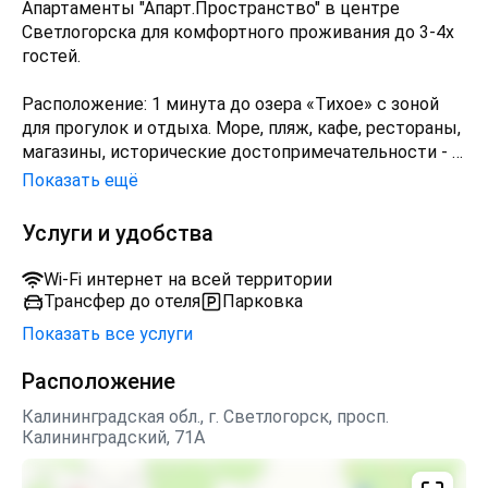
Апартаменты "Апарт.Пространство" в центре
Светлогорска для комфортного проживания до 3-4х
гостей.
Расположение: 1 минута до озера «Тихое» с зоной
для прогулок и отдыха. Море, пляж, кафе, рестораны,
магазины, исторические достопримечательности - в
шаговой доступности. До санатория «Янтарный
Показать ещё
Берег» и СПА-комплекса «Баден СПА» 5 мин.
пешком.
Услуги и удобства
Комплектация апартаментов:
Wi-Fi интернет на всей территории
Smart TV, Wi-Fi.
Трансфер до отеля
Парковка
Спальная зона: две комфортабельные раздельные
Показать все услуги
кровати 80см на 200см (по запросу совместим в
двуспальную кровать), постельное белье;
Расположение
Ванная: душевая кабина, стиральная машина,
полотенца, фен, туалетные принадлежности (мыло,
Калининградская обл., г. Светлогорск, просп.
Калининградский, 71А
гель для душа, шампунь и т.д.);
Зона кухни: раскладной двуспальный диван, утюг и
гладильная доска, холодильник, плита,