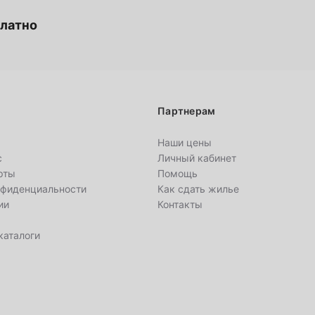
платно
22
29
Партнерам
6
Наши цены
с
Личный кабинет
рты
Помощь
13
нфиденциальности
Как сдать жилье
ии
Контакты
20
каталоги
27