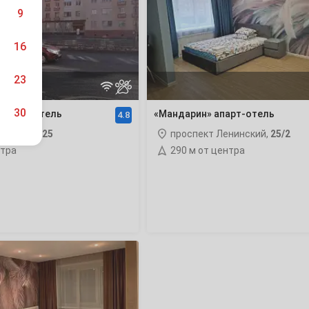
отель
9
16
23
30
 апарт-отель
«Мандарин» апарт-отель
4.8
нинский,
25
проспект Ленинский,
25/2
нтра
290 м от центра
6
13
20
27