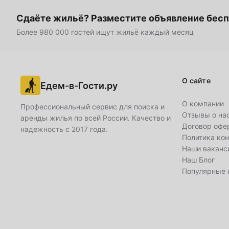
Сдаёте жильё? Разместите объявление бес
16
17
18
19
20
21
Более 980 000 гостей ищут жильё каждый месяц
23
24
25
26
27
28
30
О сайте
Едем-в-Гости.ру
Декабрь
1
2
3
4
5
О компании
Профессиональный сервис для поиска и
Отзывы о на
аренды жилья по всей России. Качество и
Договор офе
7
8
9
10
11
12
надежность с 2017 года.
Политика ко
Наши ваканс
14
15
16
17
18
19
Наш Блог
Популярные 
21
22
23
24
25
26
28
29
30
31
Январь