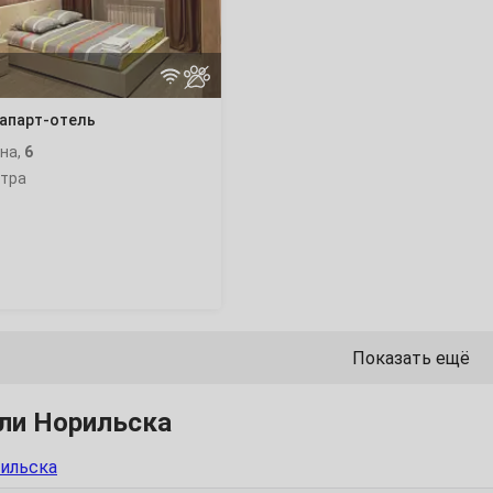
4
 апарт-отель
11
ина,
6
нтра
18
25
Показать ещё
1
ли Норильска
8
ильска
15