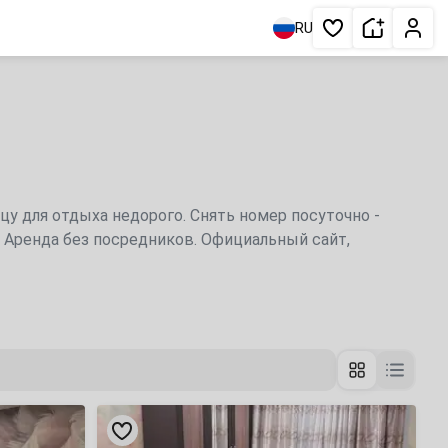
Сдать жи
Личн
RU
Избранное
цу для отдыха недорого. Снять номер посуточно -
. Аренда без посредников. Официальный сайт,
«Ленинский
45»