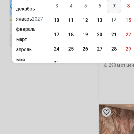
апарт-
отель
3
4
5
6
7
8
декабрь
январь
2027
10
11
12
13
14
15
февраль
17
18
19
20
21
22
Посмотреть на карте
март
24
25
26
27
28
29
апрель
«Ленинский 25»
проспект Ле
май
31
290 м от це
июнь
Сентябрь
июль
1
2
3
4
5
август
7
8
9
10
11
12
сентябрь
«Завенягина
октябрь
14
15
16
17
18
19
6»
апарт-
ноябрь
отель
21
22
23
24
25
26
декабрь