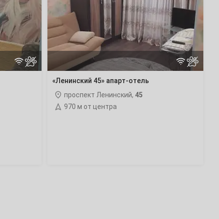
апарт-
отель
«Ленинский 45» апарт-отель
проспект Ленинский,
45
970 м от центра