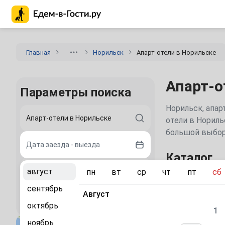
Главная страница Едем-в-Гости.ру
Главная
Норильск
Апарт-отели в Норильске
Апарт-о
Параметры поиска
Норильск, апар
отели в Нориль
большой выбор
Дата заезда - выезда
Каталог
август
пн
вт
ср
чт
пт
сб
2 гостя
Тысячи о
сентябрь
Август
Найти
октябрь
«Ленинский
1
25»
ноябрь