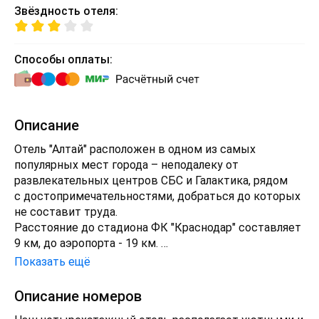
Звёздность отеля:
Способы оплаты:
Описание
Отель "Алтай" расположен в одном из самых
популярных мест города – неподалеку от
развлекательных центров СБС и Галактика, рядом
с достопримечательностями, добраться до которых
не составит труда.
Расстояние до стадиона ФК "Краснодар" составляет
9 км, до аэропорта - 19 км.
Наш трехзвездочный отель отличается
Показать ещё
превосходными условиями проживания и сервисом
европейского уровня.
Описание номеров
Радость и комфорт гостей – главное для нас.