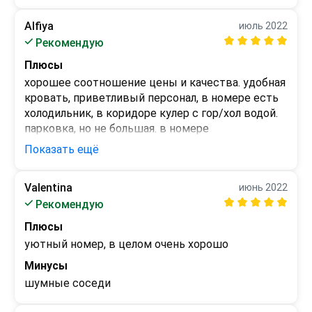
Alfiya
июль 2022
Рекомендую
Плюсы
хорошее соотношение цены и качества. удобная 
кровать, приветливый персонал, в номере есть 
холодильник, в коридоре кулер с гор/хол водой. 
парковка, но не большая. в номере 
заблаговременно был включён кондиционер, 
Показать ещё
было комфортно. 
Минусы
Valentina
июнь 2022
комплект полотенец для одного, хотя при 
Рекомендую
бронировании указали что двое. подтекает 
Плюсы
душевая кабинка. 
уютный номер, в целом очень хорошо
Минусы
шумные соседи