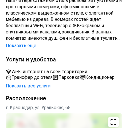
Наш четырехэтажный отель располагает уютными и
Богатый номерной фонд и развитая внутренняя
просторными номерами, оформленными в
инфраструктура отеля удивят даже самого
классическом выдержанном стиле, с элегантной
требовательного посетителя. В собственном
мебелью из дерева. В номерах гостей ждет
ресторане подают блюда европейской кухни.
бесплатный Wi-Fi, телевизор с ЖК-экраном и
Персонал стойки регистрации предоставляет
спутниковыми каналами, холодильник. В ванных
туристическую информацию.
комнатах имеются душ, фен и бесплатные туалетно-
косметические принадлежности. В номерах
Показать ещё
присутствует всё необходимое для комфортного
прибывания.
Услуги и удобства
Wi-Fi интернет на всей территории
Трансфер до отеля
Парковка
Кондиционер
Показать все услуги
Расположение
г. Краснодар, ул. Уральская, 68