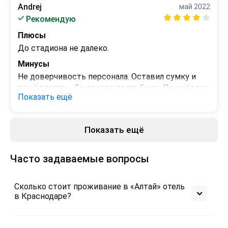
Andrej
май 2022
Рекомендую
Плюсы
До стадиона не далеко.
Минусы
Не доверчивость персонала. Оставил сумку и 
пошёл гулять. До поезда долго было. Пришёл она 
Показать ещё
открыта.
Показать ещё
Часто задаваемые вопросы
Сколько стоит проживание в «Алтай» отель
в Краснодаре?