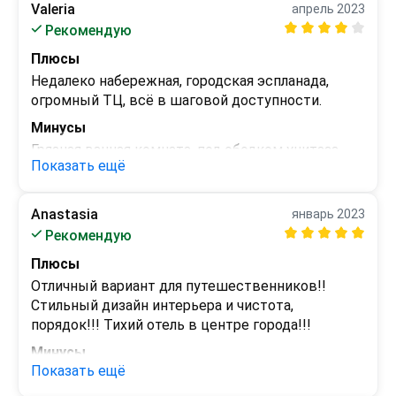
Valeria
апрель 2023
Рекомендую
Плюсы
Недалеко набережная, городская эспланада, 
огромный ТЦ, всё в шаговой доступности.
Минусы
Грязная ванная комната, под ободком унитаза 
Показать ещё
были жёлтые брызги и грязная ванна.
Anastasia
январь 2023
Рекомендую
Плюсы
Отличный вариант для путешественников!! 
Стильный дизайн интерьера и чистота, 
порядок!!! Тихий отель в центре города!!!
Минусы
Показать ещё
 - 