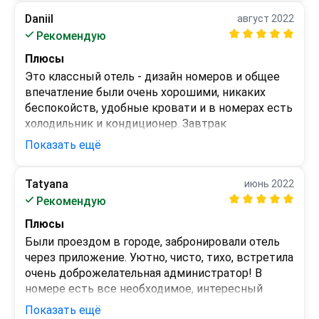
Daniil
август 2022
Рекомендую
Плюсы
Это классный отель - дизайн номеров и общее 
впечатление были очень хорошими, никаких 
беспокойств, удобные кровати и в номерах есть 
холодильник и кондиционер. Завтрак 
нормальный, и персонал вежливый. 
Показать ещё
Соотношение цена/качество - одно из лучших. 
Единственный минус - ряд вещей платные и 
Tatyana
июнь 2022
лучше обговорить заранее условия заселения

Минусы
Рекомендую
Все чисто и аккуратно.

 - 
Персонал вежлив и внимателен
Плюсы
Были проездом в городе, забронировали отель 
через приложение. Уютно, чисто, тихо, встретила 
очень доброжелательная администратор! В 
номере есть все необходимое, интересный 
интерьер????

Показать ещё