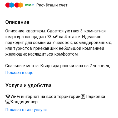
Описание
Описание квартиры: Сдается уютная 3-комнатная
квартира площадью 73 м² на 4 этаже. Идеально
подходит для семьи из 7 человек, командированных,
или туристов приехавших небольшой компанией
желающих насладиться комфортом.
Спальные места: Квартира рассчитана на 7 человек,
оборудована двумя комфортными двуспальными
Показать ещё
кроватями (150x200 см) с удобным матрацем, и
раскладывающимся диваном (160x200), и 1,5
Услуги и удобства
спальным местом обеспечивающим качественный
и здоровый сон.
Wi-Fi интернет на всей территории
Парковка
Кондиционер
Спальные комплекты: На каждую кровать и диван
Показать все услуги
идет следующий комплект: 2 подушки, 2 наволочки,
двуспальное одеяло, пододеяльник, простынь. Если