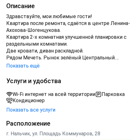
Описание
Здравствуйте, мои любимые гости!
Квартира после ремонта, сдаётся в центре Ленина-
Ахохова-Шогенцукова.
Квартира 2-х комнатная улучшенной планировки с
раздельными комнатами.
Две кровати, диван раскладной.
Рядом Мечеть. Рынок зелёный Центральный.
Автовокзал. ЖД вокзал. Магазины. Рестораны. Кафе.
Показать ещё
Аптека.
В шаговой доступности площадь Марии. Гостиница
Услуги и удобства
"Россия" Атажукинский Парк. "Гладиатор" спорт
комплекс в 8 мин. езды.
Wi-Fi интернет на всей территории
Парковка
ОБЯЗАТЕЛЬНО С ДОКУМЕНТАМИ.
Кондиционер
Для спортсменов на соревнования. Для туристов.
Показать все услуги
Для двоих. Командировочным. Семьям с детьми.
Имеются парковочные места. Бесплатный Wi-Fi.
Расположение
г. Нальчик, ул. Площадь Коммунаров, 28