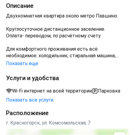
Описание
Двухкомнатная квартира около метро Павшино.
Круглосуточное дистанционное заселение.
Оплата- переводом, по расчётному счету.
Для комфортного проживания есть всё
необходимое: холодильник, стиральная машина,
чайник, посуда, кухонная плита, микроволновая печь,
Показать ещё
фен, ванные принадлежности, постельное бельё,
средства личной гигиены.
Услуги и удобства
Предусматривается заселение до 5 человек.
Wi-Fi интернет на всей территории
Парковка
Размещение более 2 человек, трансфер,
Показать все услуги
дополнительный спальный комплект, проживание с
животными, вечеринки, отчётные документы и
Расположение
услуги горничной - за дополнительную плату.
г. Красногорск, ул. Комсомольская, 7
Залог 4000 рублей за весь период проживания .Залог