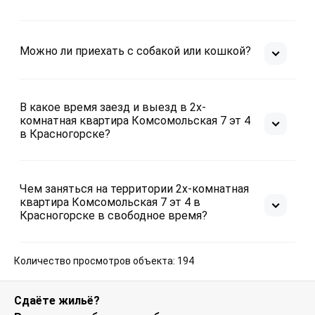
как вы получаете доступ к жилью и вас в этот
момент никто не сопровождает и не контролирует.
Иные случае и изменения политики заселения в
Можно ли приехать с собакой или кошкой?
вашем конкретном случае возможно согласовать с
менеджером по заселению и решаются по его
усмотрению.
В какое время заезд и выезд в 2х-
Бронь (оплата апартаментов) не возвратная. Бронь
комнатная квартира Комсомольская 7 эт 4
может быть заморожена и использована для
в Красногорске?
последующего проживания по соглашению сторон.
Будем рады разместить вас в Красногорске,
Чем заняться на территории 2х-комнатная
арендуйте в любое время квартиру посуточно и на
квартира Комсомольская 7 эт 4 в
длительный срок!
Красногорске в свободное время?
Количество просмотров объекта: 194
Сдаёте жильё?