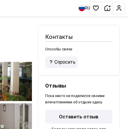
Сдать жи
Личн
RU
Избранное
Контакты
Способы связи
Спросить
Отзывы
Пока никто не поделился своими
впечатлениями об отдыхе здесь
Оставить отзыв
то
Если вы уже жили здесь или