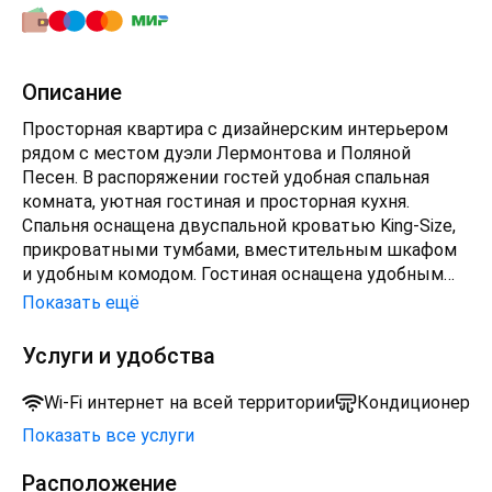
Описание
Просторная квартира с дизайнерским интерьером
рядом с местом дуэли Лермонтова и Поляной
Песен. В распоряжении гостей удобная спальная
комната, уютная гостиная и просторная кухня.
Спальня оснащена двуспальной кроватью King-Size,
прикроватными тумбами, вместительным шкафом
и удобным комодом. Гостиная оснащена удобным
двуспальным диваном, телевизором UltraHD с
Показать ещё
кабельными каналами. На кухне расположен мягкий
раскладной диван для двоих и лоджия, откуда
Услуги и удобства
открывается чудесный вид. Для Вашего комфорта
есть вся необходимая посуда и бытовая техника:
Wi-Fi интернет на всей территории
Кондиционер
телевизор UltraHD, микроволновая печь,
Показать все услуги
электрический чайник, газовая плита, фен, утюг. В
квартире возможно размещение до 6 человек.
Расположение
Бесплатная охраняемая парковка ️возможна рядом с