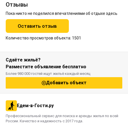
Забронируйте номер в отеле "1 мая" уже сегодня и
Отзывы
насладитесь комфортом и уютом в самом сердце
Балашихи!
Пока никто не поделился впечатлениями об отдыхе здесь
Оставить отзыв
Количество просмотров объекта: 1501
Сдаёте жильё?
Разместите объявление бесплатно
Более 980 000 гостей ищут жильё каждый месяц
Добавить объект
Едем-в-Гости.ру
Профессиональный сервис для поиска и аренды жилья по всей
России. Качество и надежность с 2017 года.