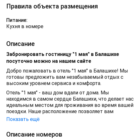
Правила объекта размещения
Питание:
Кухня в номере
Описание
Забронировать гостиницу "1 мая" в Балашихе
посуточно можно на нашем сайте
Добро пожаловать в отель "1 мая" в Балашихе! Мы
готовы предложить вам незабываемый отдых с
высоким уровнем сервиса и комфорта.
Отель "1 мая" - ваш дом вдали от дома. Мы
находимся в самом сердце Балашихи, что делает нас
идеальным местом для проживания во время вашей
поездки. Наше расположение позволяет вам
насладиться всеми прелестями города, включая
Показать ещё
кафе и рестораны разных кухонь, которые находятся
в шаговой доступности.
Описание номеров
Мы ценим ваш комфорт и удобство. В наших