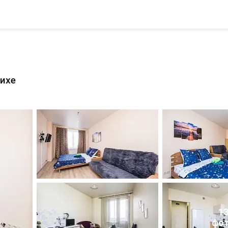
шихе
1
фо