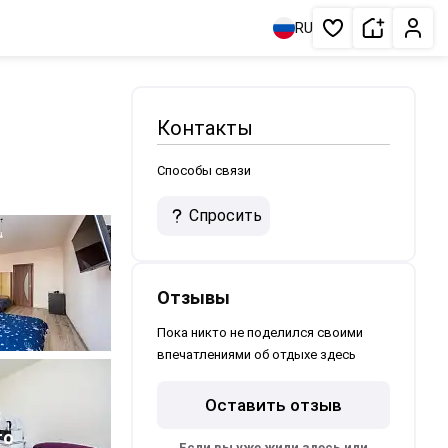
Сдать жи
Личн
RU
Избранное
Контакты
Способы связи
Спросить
Отзывы
Пока никто не поделился своими
впечатлениями об отдыхе здесь
Оставить отзыв
3
то
Если вы уже жили здесь или