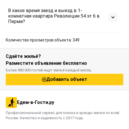
поездки в календаре. Цена в праздничные дни
может быть выше.
В какое время заезд и выезд в 1-
комнатная квартира Революции 54 эт 6 в
Перми?
Оцените преимущества местоположения квартиры:
Начало туристического маршрута "Зеленая линия" и
Количество просмотров объекта: 349
памятник “Пермяк Солёные уши” в 10 минутах
пешком. Набережная в 20 минутах ходьбы
Сдаёте жильё?
Рядом: ПНИТИ (Политех), Автовокзал, Краевая
Разместите объявление бесплатно
больница, стадион Динамо, Центральный Парк им.
Более 980 000 гостей ищут жильё каждый месяц
Горького, Пермэнерго.
Добавить объект
В радиусе 300 метров есть платные и бесплатные
парковки. Рядом остановки транспорта,
супермаркеты, банки, аптеки, кафе, столовые,
Едем-в-Гости.ру
рестораны, торговые центры.
Профессиональный сервис для поиска и аренды жилья по всей
России. Качество и надежность с 2017 года.