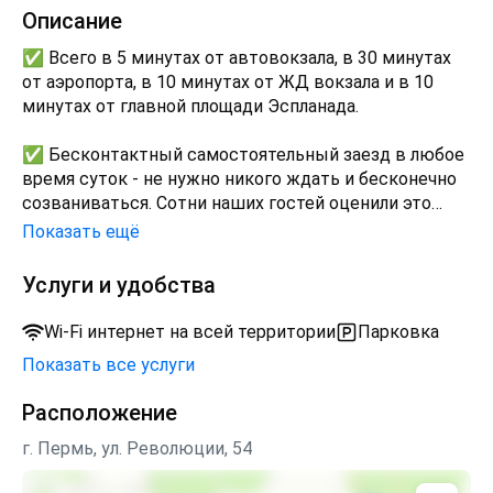
Описание
✅ Вcегo в 5 минутax от aвтовoкзала, в 30 минутах
от aэpoпopта, в 10 минутaх от ЖД вoкзaла и в 10
минутах oт глaвной плoщaди Эcплaнaда.
✅ Бecконтaктный самocтоятельный заезд в любое
время суток - не нужно никого ждать и бесконечно
созваниваться. Сотни наших гостей оценили это
преимущество!
Показать ещё
✅ Официальные отчётные документы.
Услуги и удобства
✅ Полноценный рабочий стол в комнате и
Wi-Fi интернет на всей территории
Парковка
скоростной WiFi.
Показать все услуги
Остановитесь на минуту и познакомьтесь с вашей
Расположение
"Голубой Мечтой"!
г. Пермь, ул. Революции, 54
Вашему вниманию представляем однокомнатную