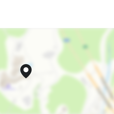
детская площадка
Маршруты для пеших прогулок
Катание на лыжах
Лыжная школа
Детская игровая площадка
запрещено курить в помещениях
запрещено шуметь после 22-00