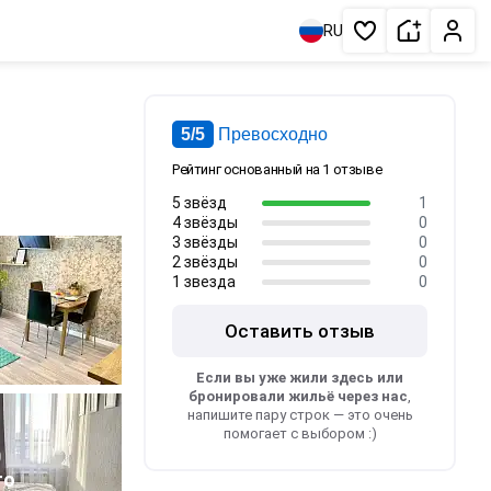
Сдать жи
Личн
RU
Избранное
5/5
Превосходно
Рейтинг основанный на 1 отзыве
5 звёзд
1
4 звёзды
0
3 звёзды
0
2 звёзды
0
1 звезда
0
Оставить отзыв
Если вы уже жили здесь или
бронировали жильё через нас
,
напишите пару строк — это очень
помогает с выбором :)
0
то