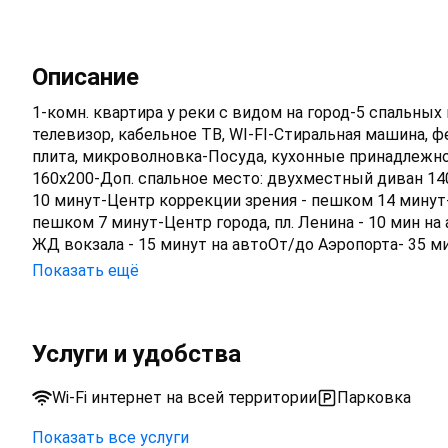
Описание
1-комн. квартира у реки с видом на город-5 спальны
телевизор, кабельное ТВ, WI-FI-Стиральная машина, фе
плита, микроволновка-Посуда, кухонные принадлежно
160х200-Доп. спальное место: двухместный диван 14
10 минут-Центр коррекции зрения - пешком 14 минут
пешком 7 минут-Центр города, пл. Ленина - 10 мин н
ЖД вокзала - 15 минут на автоОт/до Аэропорта- 35 ми
Фермер-центр.▫️В соседнем здании находится ТЦ «Го
Показать ещё
банкоматы, кафе, рестораны.Транспортная развязка от
Выезд до 12:00, заезд с 14:00.Во время прибытия при
выезде возвращается).Для командированных имеются
Услуги и удобства
вечеринок.Дом класса КОМФОРТ +.Заезд/выезд кругл
Wi-Fi интернет на всей территории
Парковка
Показать все услуги