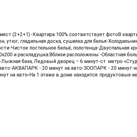
х мест (2+2+1).-Квартира 100% соответствует фотоВ кварт
н, утюг, гладильная доска, сушилка для белья-Холодильник
сти-Чистое постельное бельё, полотенца-Двуспальная кр
0х200 и раскладушка.Вблизи расположены:-Областная бол
-Лыжная база, Ледовый дворец – 6 минут-ст. метро «Студ
а авто-АКВАПАРК - 20 минут на авто-ЗООПАРК - 20 минут 
нут на авто▫️На 1 этаже в доме находится: продуктовые м
рский».В пешей доступности продуктовые супермаркеты, 
личная. Уехать можно в любую точку города.▫️Расчетный ч
 себе необходимо иметь залоговую сумму в размере 2000 
 отчетные документы.У нас не курятКвартира не сдаетс
осуточный.Звоните, пишите. Ждем вас в гости!